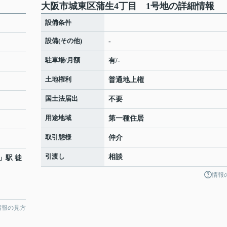
大阪市城東区蒲生4丁目 1号地の詳細情報
設備条件
設備(その他)
-
駐車場/月額
有/-
土地権利
普通地上権
国土法届出
不要
用途地域
第一種住居
取引態様
仲介
引渡し
相談
」駅 徒
情報
情報の見方