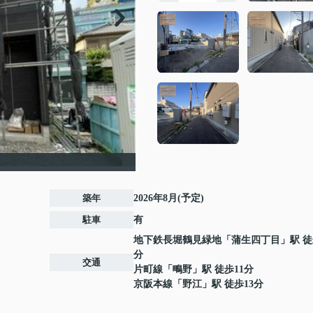
築年
2026年8月(予定)
駐車
有
地下鉄長堀鶴見緑地
「
蒲生四丁目
」駅 徒
分
交通
片町線
「
鴫野
」駅 徒歩11分
京阪本線
「
野江
」駅 徒歩13分