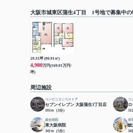
大阪市城東区蒲生4丁目 1号地で募集中の
29.31坪 (96.91㎡)
4,980
万円(169.91万円/
坪)
周辺施設
コンビニエンスストア
コ
セブンイレブン 大阪蒲生3丁目店
ロ
193ｍ（3分）
3
総合病院
保
東大阪病院
鯰
341ｍ（5分）
3