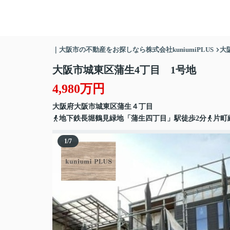
｜大阪市の不動産をお探しなら株式会社kuniumiPLUS
大
大阪市城東区蒲生4丁目 1号地
4,980万円
大阪府
大阪市城東区
蒲生
４丁目
地下鉄長堀鶴見緑地「蒲生四丁目」駅徒歩2分
片町
1
/
7