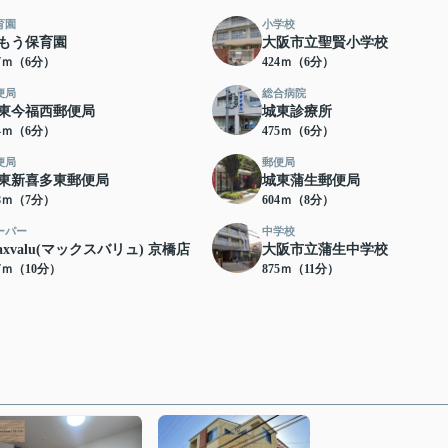
育園
小学校
もう保育園
大阪市立聖賢小学校
17ｍ（6分）
424ｍ（6分）
便局
総合病院
東今福西郵便局
城東診療所
54ｍ（6分）
475ｍ（6分）
便局
郵便局
東新喜多東郵便局
城東蒲生郵便局
48ｍ（7分）
604ｍ（8分）
ーパー
中学校
axvalu(マックスバリュ) 京橋店
大阪市立蒲生中学校
37ｍ（10分）
875ｍ（11分）