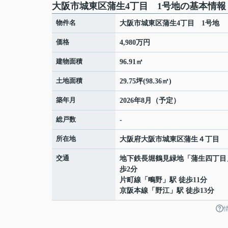
大阪市城東区蒲生4丁目 1号地の基本情報
物件名
大阪市城東区蒲生4丁目 1号地
価格
4,980万円
建物面積
96.91㎡
土地面積
29.75坪(98.36㎡)
築年月
2026年8月（予定）
総戸数
-
所在地
大阪府
大阪市城東区
蒲生
４丁目
交通
地下鉄長堀鶴見緑地
「
蒲生四丁目
歩2分
片町線
「
鴫野
」駅 徒歩11分
京阪本線
「
野江
」駅 徒歩13分