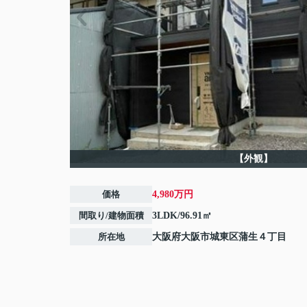
【外観】
価格
4,980万円
間取り/建物面積
3LDK/96.91㎡
所在地
大阪府
大阪市城東区
蒲生
４丁目