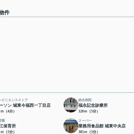
物件
ンビニエンスストア
総合病院
ーソン 城東今福西一丁目店
福永記念診療所
12ｍ（4分）
328ｍ（5分）
育園
スーパー
江保育所
業務用食品館 城東中央店
41ｍ（5分）
385ｍ（5分）