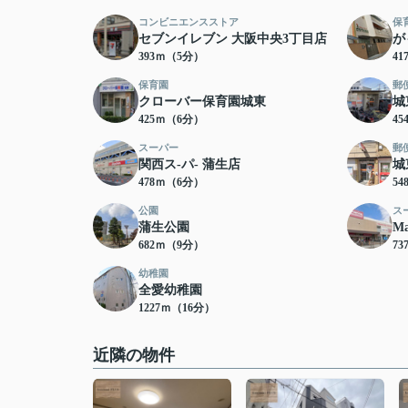
コンビニエンスストア
保
セブンイレブン 大阪中央3丁目店
が
393ｍ（5分）
4
保育園
郵
クローバー保育園城東
城
425ｍ（6分）
4
スーパー
郵
関西ス-パ- 蒲生店
城
478ｍ（6分）
5
公園
ス
蒲生公園
M
682ｍ（9分）
7
幼稚園
全愛幼稚園
1227ｍ（16分）
近隣の物件