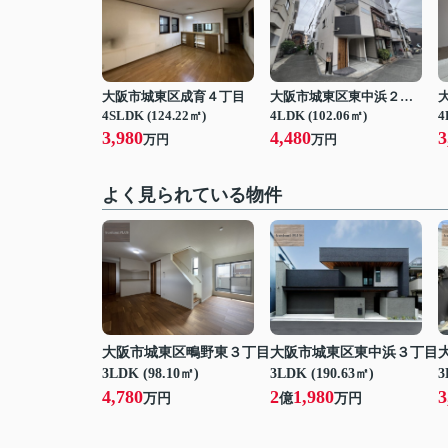
大阪市城東区成育４丁目
大阪市城東区東中浜２丁目
4SLDK (124.22㎡)
4LDK (102.06㎡)
4
3,980
4,480
3
万円
万円
よく見られている物件
大阪市城東区鴫野東３丁目
大阪市城東区東中浜３丁目
3LDK (98.10㎡)
3LDK (190.63㎡)
3
4,780
2
1,980
3
万円
億
万円