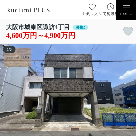
お気に入り
閲覧履歴
menu
大阪市城東区諏訪4丁目
募集2
4,600万円～4,900万円
1
/
6