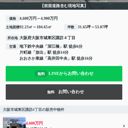
【前面道路含む現地写真】
4,600万円～4,900万円
価格
92.23㎡～104.65㎡
31.65坪～53.07坪
土地面積
坪数
大阪府
大阪市城東区
諏訪
４丁目
所在地
地下鉄中央線
「
深江橋
」駅 徒歩6分
交通
片町線
「
放出
」駅 徒歩14分
おおさか東線
「
高井田中央
」駅 徒歩16分
LINEからお問い合わせ
無料
お問い合わせ
無料
大阪市城東区諏訪4丁目の販売中物件
4,600万円