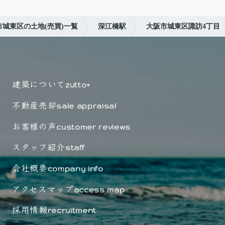
市城東区の土地(売買)一覧
深江橋駅
大阪市城東区諏訪4丁目
建築について
zutto+
不動産売却
sale appraisal
お客様の声
customer reviews
スタッフ紹介
staff
会社概要
company info
アクセスマップ
access map
採用情報
recruitment