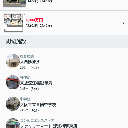
31.65坪(104.65㎡)
4,900万円
53.07坪(175.47㎡)
周辺施設
総合病院
大西診療所
280ｍ（4分）
郵便局
東成深江橋郵便局
345ｍ（5分）
中学校
大阪市立東陽中学校
415ｍ（6分）
コンビニエンスストア
ファミリーマート 深江橋駅東店