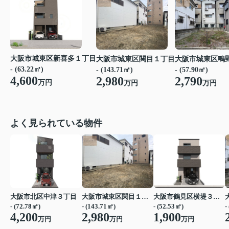
大阪市城東区新喜多１丁目
大阪市城東区関目１丁目
大阪市城東区鴫
- (63.22㎡)
- (143.71㎡)
- (57.90㎡)
4,600
2,980
2,790
万円
万円
万円
よく見られている物件
大阪市北区中津３丁目
大阪市城東区関目１丁目
大阪市鶴見区横堤３丁目
- (72.78㎡)
- (143.71㎡)
- (52.53㎡)
-
4,200
2,980
1,900
万円
万円
万円