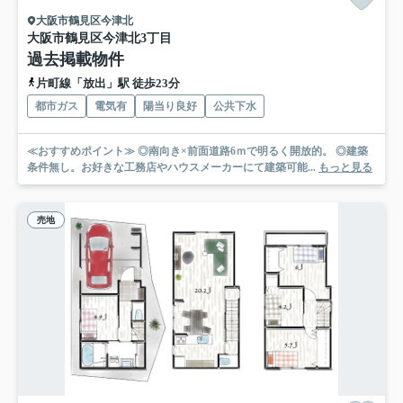
大阪市鶴見区今津北
大阪市鶴見区今津北3丁目
過去掲載物件
片町線「放出」駅 徒歩23分
都市ガス
電気有
陽当り良好
公共下水
≪おすすめポイント≫ ◎南向き×前面道路6ｍで明るく開放的。 ◎建築
条件無し。お好きな工務店やハウスメーカーにて建築可能...
もっと見る
売地