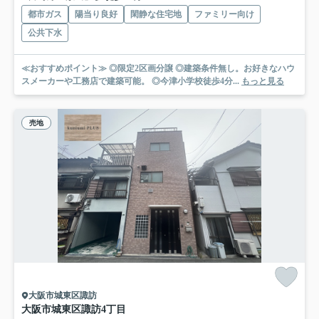
都市ガス
陽当り良好
閑静な住宅地
ファミリー向け
公共下水
≪おすすめポイント≫ ◎限定2区画分譲 ◎建築条件無し。お好きなハウ
スメーカーや工務店で建築可能。 ◎今津小学校徒歩4分...
もっと見る
売地
大阪市城東区諏訪
大阪市城東区諏訪4丁目