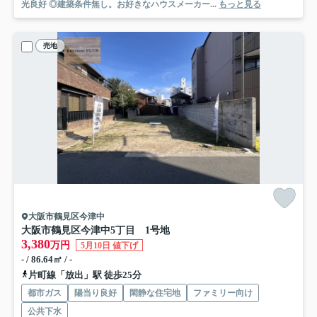
光良好 ◎建築条件無し。お好きなハウスメーカー...
もっと見る
売地
大阪市鶴見区今津中
大阪市鶴見区今津中5丁目 1号地
3,380
万円
5月10日 値下げ
- / 86.64㎡ / -
片町線「放出」駅 徒歩25分
都市ガス
陽当り良好
閑静な住宅地
ファミリー向け
公共下水