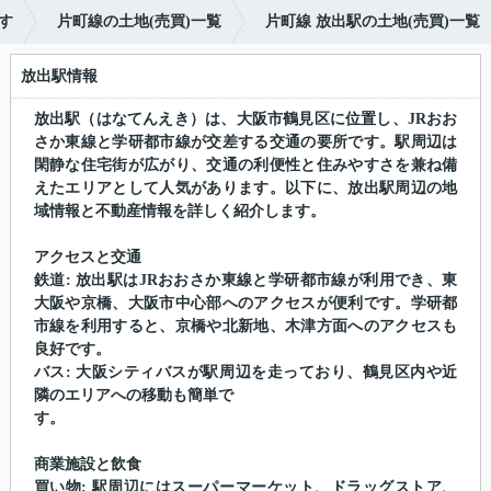
す
片町線の土地(売買)一覧
片町線 放出駅の土地(売買)一覧
放出駅情報
放出駅（はなてんえき）は、大阪市鶴見区に位置し、JRおお
さか東線と学研都市線が交差する交通の要所です。駅周辺は
閑静な住宅街が広がり、交通の利便性と住みやすさを兼ね備
えたエリアとして人気があります。以下に、放出駅周辺の地
域情報と不動産情報を詳しく紹介します。
アクセスと交通
鉄道: 放出駅はJRおおさか東線と学研都市線が利用でき、東
大阪や京橋、大阪市中心部へのアクセスが便利です。学研都
市線を利用すると、京橋や北新地、木津方面へのアクセスも
良好です。
バス: 大阪シティバスが駅周辺を走っており、鶴見区内や近
隣のエリアへの移動も簡単で
す。
商業施設と飲食
買い物: 駅周辺にはスーパーマーケット、ドラッグストア、