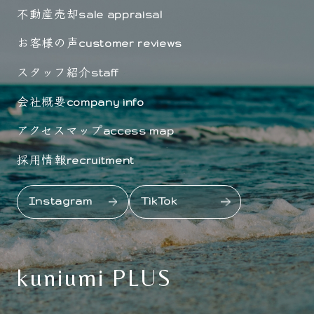
不動産売却
sale appraisal
お客様の声
customer reviews
スタッフ紹介
staff
会社概要
company info
アクセスマップ
access map
採用情報
recruitment
Instagram
TikTok
kuniumi PLUS