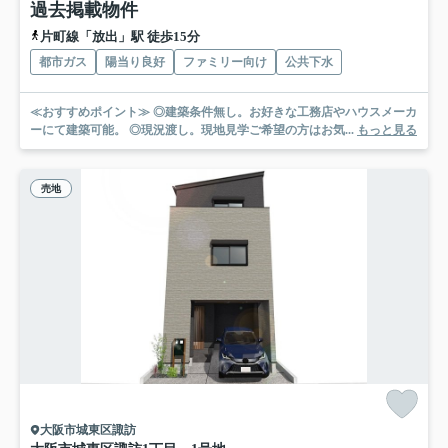
過去掲載物件
片町線「放出」駅 徒歩15分
都市ガス
陽当り良好
ファミリー向け
公共下水
≪おすすめポイント≫ ◎建築条件無し。お好きな工務店やハウスメーカ
ーにて建築可能。 ◎現況渡し。現地見学ご希望の方はお気...
もっと見る
売地
大阪市城東区諏訪