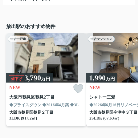
放出駅のおすすめ物件
中古一戸建
中古マンション
3,790
1,990
万円
万円
値下げ
NEW
NEW
大阪市鶴見区鶴見2丁目
シャトー三愛
◆プライスダウン
◆2016年4月築
◆3LDK+車庫
◆2026年6月16日リノベ
◆間口広々
◆SIC・パ
大阪市鶴見区鶴見２丁目
大阪市鶴見区今津中３丁目
3LDK (91.82㎡)
2SLDK (67.63㎡)