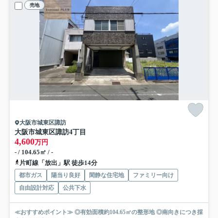
売地
大阪市城東区諏訪
大阪市城東区諏訪4丁目
4,600
万円
- / 104.65㎡ / -
片町線「放出」駅 徒歩14分
都市ガス
陽当り良好
閑静な住宅地
ファミリー向け
自由設計対応
公共下水
≪おすすめポイント≫ ◎有効面積約104.65㎡の整形地 ◎南向きにつき採