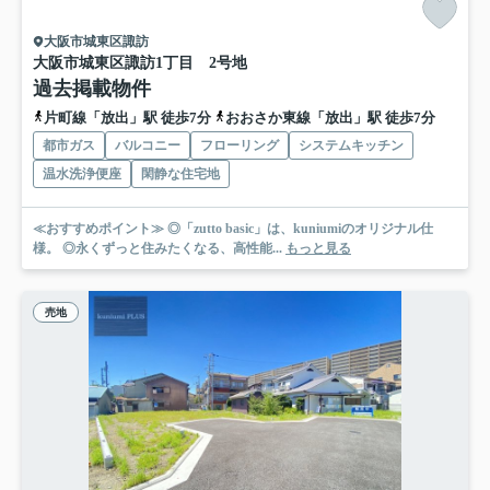
大阪市城東区諏訪
大阪市城東区諏訪1丁目 2号地
過去掲載物件
片町線「放出」駅 徒歩7分
おおさか東線「放出」駅 徒歩7分
都市ガス
バルコニー
フローリング
システムキッチン
温水洗浄便座
閑静な住宅地
≪おすすめポイント≫ ◎「zutto basic」は、kuniumiのオリジナル仕
様。 ◎永くずっと住みたくなる、高性能...
もっと見る
売地