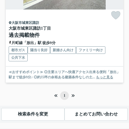
大阪市城東区諏訪
大阪市城東区諏訪1丁目
過去掲載物件
片町線「放出」駅 徒歩9分
都市ガス
陽当り良好
新婚さん向け
ファミリー向け
公共下水
≪おすすめポイント≫ ◎主要エリアへ快適アクセス出来る便利「放出」
駅まで徒歩9分♪ ◎約35坪の余裕ある建築条件なしの土...
もっと見る
1
検索条件を変更
まとめてお問い合わせ