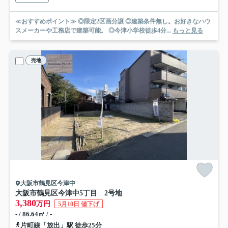
≪おすすめポイント≫ ◎限定2区画分譲 ◎建築条件無し。お好きなハウ
スメーカーや工務店で建築可能。 ◎今津小学校徒歩4分...
もっと見る
売地
大阪市鶴見区今津中
大阪市鶴見区今津中5丁目 2号地
3,380
万円
5月10日 値下げ
- / 86.64㎡ / -
片町線「放出」駅 徒歩25分