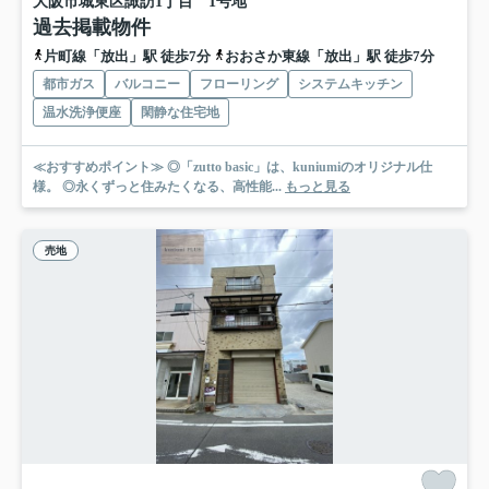
大阪市城東区諏訪1丁目 1号地
過去掲載物件
片町線「放出」駅 徒歩7分
おおさか東線「放出」駅 徒歩7分
都市ガス
バルコニー
フローリング
システムキッチン
温水洗浄便座
閑静な住宅地
≪おすすめポイント≫ ◎「zutto basic」は、kuniumiのオリジナル仕
様。 ◎永くずっと住みたくなる、高性能...
もっと見る
売地