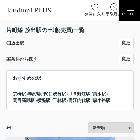
お気に入り
閲覧履歴
menu
片町線 放出駅の土地(売買)一覧
変更
放出駅
変更
条件から探す
おすすめの駅
京橋駅
/
鴫野駅
/
関目成育駅
/
ＪＲ野江駅
/
清水駅
/
関目高殿駅
/
横堤駅
/
千林駅
/
野江内代駅
/
森小路駅
8
件