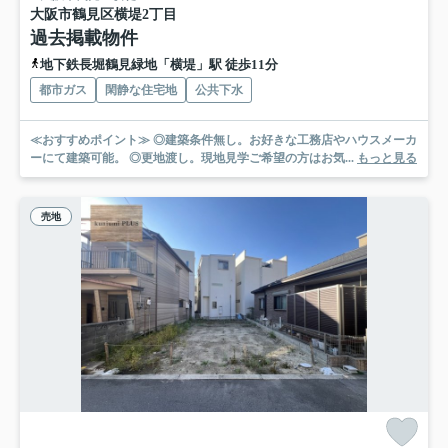
大阪市鶴見区横堤2丁目
過去掲載物件
地下鉄長堀鶴見緑地「横堤」駅 徒歩11分
都市ガス
閑静な住宅地
公共下水
≪おすすめポイント≫ ◎建築条件無し。お好きな工務店やハウスメーカ
ーにて建築可能。 ◎更地渡し。現地見学ご希望の方はお気...
もっと見る
売地