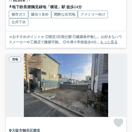
- / 86.64㎡ / -
地下鉄長堀鶴見緑地「横堤」駅 徒歩24分
都市ガス
陽当り良好
閑静な住宅地
ファミリー向け
公共下水
≪おすすめポイント≫ ◎限定2区画分譲 ◎建築条件無し。お好きなハウ
スメーカーや工務店で建築可能。 ◎今津小学校徒歩4分...
もっと見る
売地
大阪市鶴見区横堤