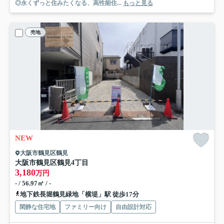
◎永くずっと住みたくなる、高性能住...
もっと見る
売地
NEW
大阪市鶴見区鶴見
大阪市鶴見区鶴見4丁目
3,180
万円
- / 56.97㎡ / -
地下鉄長堀鶴見緑地「横堤」駅 徒歩17分
閑静な住宅地
ファミリー向け
自由設計対応