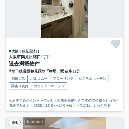
大阪市鶴見区諸口
大阪市鶴見区諸口1丁目
過去掲載物件
地下鉄長堀鶴見緑地「横堤」駅 徒歩11分
都市ガス
バルコニー
フローリング
システムキッチン
陽当り良好
カウンターキッチン
≪おすすめポイント≫ ◎SIC・全居室収納付きですので荷物もしっかり
収納できます！ ◎2階にLDK+水回りを設けた生活動...
もっと見る
売地