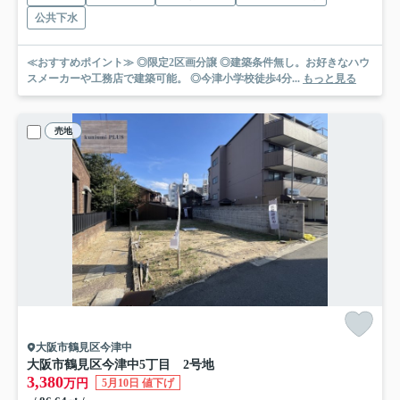
公共下水
≪おすすめポイント≫ ◎限定2区画分譲 ◎建築条件無し。お好きなハウ
スメーカーや工務店で建築可能。 ◎今津小学校徒歩4分...
もっと見る
売地
大阪市鶴見区今津中
大阪市鶴見区今津中5丁目 2号地
3,380
万円
5月10日 値下げ