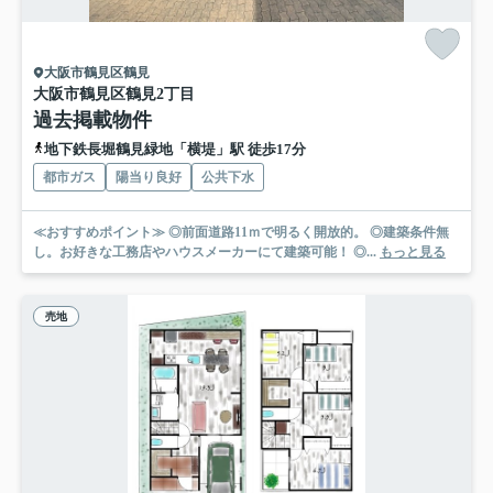
大阪市鶴見区鶴見
大阪市鶴見区鶴見2丁目
過去掲載物件
地下鉄長堀鶴見緑地「横堤」駅 徒歩17分
都市ガス
陽当り良好
公共下水
≪おすすめポイント≫ ◎前面道路11ｍで明るく開放的。 ◎建築条件無
し。お好きな工務店やハウスメーカーにて建築可能！ ◎...
もっと見る
売地