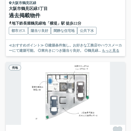
大阪市鶴見区緑
大阪市鶴見区緑3丁目
過去掲載物件
地下鉄長堀鶴見緑地「横堤」駅 徒歩22分
都市ガス
陽当り良好
閑静な住宅地
公共下水
≪おすすめポイント≫ ◎建築条件無し。お好きな工務店やハウスメーカ
ーにて建築可能。 ◎東向きにつき陽当り良好。 ◎鶴見緑...
もっと見る
売地