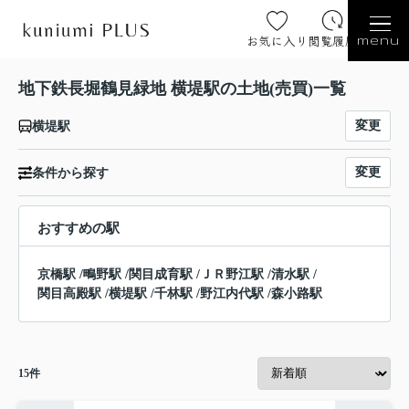
お気に入り
閲覧履歴
menu
地下鉄長堀鶴見緑地 横堤駅の土地(売買)一覧
変更
横堤駅
変更
条件から探す
おすすめの駅
京橋駅
/
鴫野駅
/
関目成育駅
/
ＪＲ野江駅
/
清水駅
/
関目高殿駅
/
横堤駅
/
千林駅
/
野江内代駅
/
森小路駅
15
件