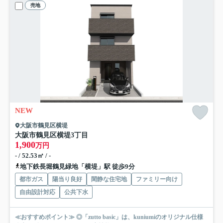
売地
NEW
大阪市鶴見区横堤
大阪市鶴見区横堤3丁目
1,900
万円
- / 52.53㎡ / -
地下鉄長堀鶴見緑地「横堤」駅 徒歩9分
都市ガス
陽当り良好
閑静な住宅地
ファミリー向け
自由設計対応
公共下水
≪おすすめポイント≫ ◎「zutto basic」は、kuniumiのオリジナル仕様