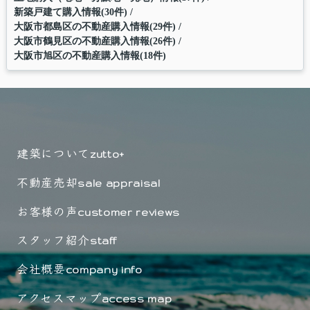
新築戸建て購入情報(30件)
大阪市都島区の不動産購入情報(29件)
大阪市鶴見区の不動産購入情報(26件)
大阪市旭区の不動産購入情報(18件)
建築について
zutto+
不動産売却
sale appraisal
お客様の声
customer reviews
スタッフ紹介
staff
会社概要
company info
アクセスマップ
access map