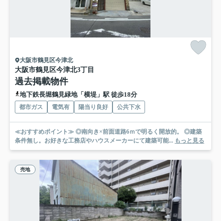
大阪市鶴見区今津北
大阪市鶴見区今津北3丁目
過去掲載物件
地下鉄長堀鶴見緑地「横堤」駅 徒歩18分
都市ガス
電気有
陽当り良好
公共下水
≪おすすめポイント≫ ◎南向き×前面道路6ｍで明るく開放的。 ◎建築
条件無し。お好きな工務店やハウスメーカーにて建築可能...
もっと見る
売地