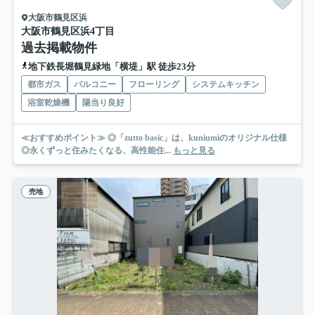
大阪市鶴見区浜
大阪市鶴見区浜4丁目
過去掲載物件
地下鉄長堀鶴見緑地「横堤」駅 徒歩23分
都市ガス
バルコニー
フローリング
システムキッチン
浴室乾燥機
陽当り良好
≪おすすめポイント≫ ◎「zutto basic」は、kuniumiのオリジナル仕様
◎永くずっと住みたくなる、高性能住...
もっと見る
売地