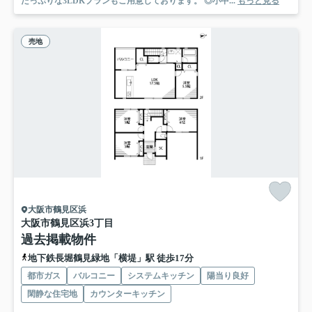
たっぷりな3LDKプランもご用意しております。 ◎小中...
もっと見る
売地
大阪市鶴見区浜
大阪市鶴見区浜3丁目
過去掲載物件
地下鉄長堀鶴見緑地「横堤」駅 徒歩17分
都市ガス
バルコニー
システムキッチン
陽当り良好
閑静な住宅地
カウンターキッチン