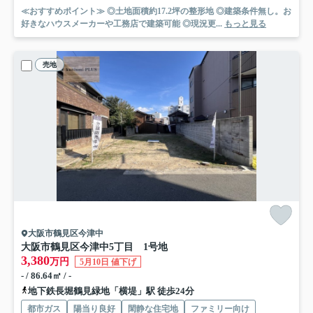
≪おすすめポイント≫ ◎土地面積約17.2坪の整形地 ◎建築条件無し。お
好きなハウスメーカーや工務店で建築可能 ◎現況更...
もっと見る
売地
大阪市鶴見区今津中
大阪市鶴見区今津中5丁目 1号地
3,380
万円
5月10日 値下げ
- / 86.64㎡ / -
地下鉄長堀鶴見緑地「横堤」駅 徒歩24分
都市ガス
陽当り良好
閑静な住宅地
ファミリー向け