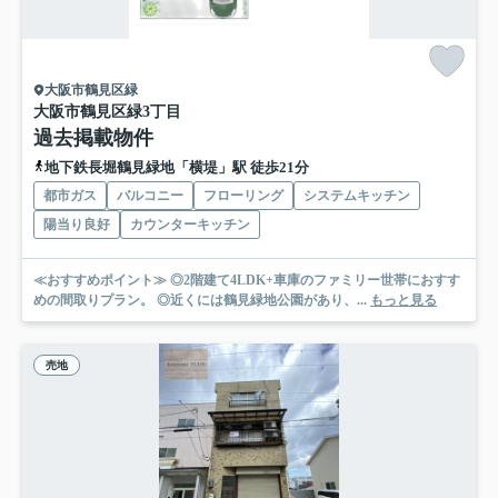
大阪市鶴見区緑
大阪市鶴見区緑3丁目
過去掲載物件
地下鉄長堀鶴見緑地「横堤」駅 徒歩21分
都市ガス
バルコニー
フローリング
システムキッチン
陽当り良好
カウンターキッチン
≪おすすめポイント≫ ◎2階建て4LDK+車庫のファミリー世帯におすす
めの間取りプラン。 ◎近くには鶴見緑地公園があり、...
もっと見る
売地