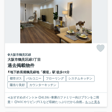
大阪市鶴見区緑
大阪市鶴見区緑3丁目
過去掲載物件
地下鉄長堀鶴見緑地「横堤」駅 徒歩19分
都市ガス
バルコニー
フローリング
システムキッチン
陽当り良好
カウンターキッチン
≪おすすめポイント≫ ◎4LDK+車庫のファミリー向けプランをご用
意！ ◎WICやリビングCLなど収納たっぷりだから自然...
もっと見る