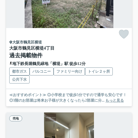
大阪市鶴見区横堤
大阪市鶴見区横堤4丁目
過去掲載物件
地下鉄長堀鶴見緑地「横堤」駅 徒歩12分
都市ガス
バルコニー
ファミリー向け
トイレ２ヶ所
公共下水
≪おすすめポイント≫ ◎小学校まで徒歩5分ですので通学も安心です！
◎3階のお部屋は将来お子様が大きくなったら2部屋に分...
もっと見る
売地