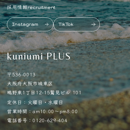
採用情報
recruitment
Instagram
TikTok
kuniumi PLUS
〒536-0013
大阪府大阪市城東区
鴫野東1丁目12-15鷲見ビル 101
定休日：火曜日・水曜日
営業時間：am10:00～pm8:00
電話番号：0120-629-404