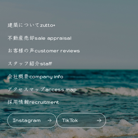
建築について
zutto+
不動産売却
sale appraisal
お客様の声
customer reviews
スタッフ紹介
staff
会社概要
company info
アクセスマップ
access map
採用情報
recruitment
Instagram
TikTok