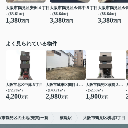
大阪市鶴見区安田４丁目
大阪市鶴見区今津中５丁目
大阪市鶴見区今
- (63.61㎡)
- (86.64㎡)
- (86.64㎡)
1,380
3,380
3,380
万円
万円
万円
よく見られている物件
大阪市北区中津３丁目
大阪市城東区関目１丁目
大阪市鶴見区横堤３丁目
- (72.78㎡)
- (143.71㎡)
- (52.53㎡)
-
4,200
2,980
1,900
万円
万円
万円
阪市鶴見区の土地(売買)一覧
横堤駅
大阪市鶴見区横堤3丁目