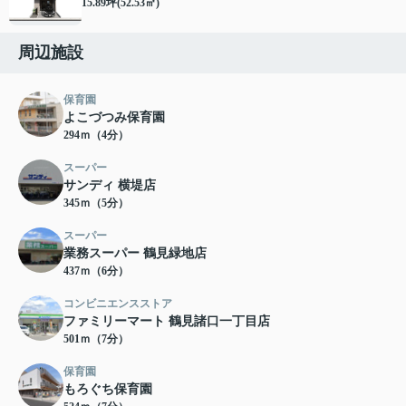
15.89坪(52.53㎡)
周辺施設
保育園
よこづつみ保育園
294ｍ（4分）
スーパー
サンディ 横堤店
345ｍ（5分）
スーパー
業務スーパー 鶴見緑地店
437ｍ（6分）
コンビニエンスストア
ファミリーマート 鶴見諸口一丁目店
501ｍ（7分）
保育園
もろぐち保育園