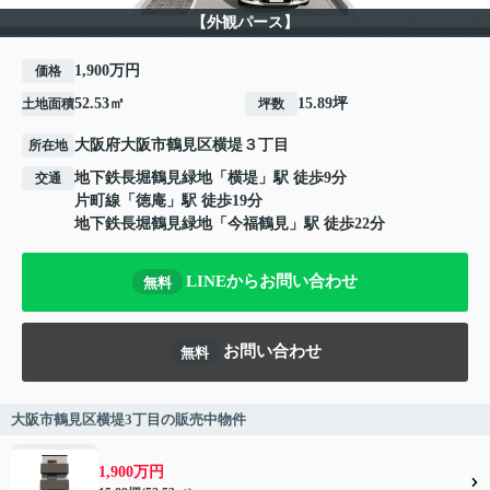
【外観パース】
1,900万円
価格
52.53㎡
15.89坪
土地面積
坪数
大阪府
大阪市鶴見区
横堤
３丁目
所在地
地下鉄長堀鶴見緑地
「
横堤
」駅 徒歩9分
交通
片町線
「
徳庵
」駅 徒歩19分
地下鉄長堀鶴見緑地
「
今福鶴見
」駅 徒歩22分
LINEからお問い合わせ
無料
お問い合わせ
無料
大阪市鶴見区横堤3丁目の販売中物件
1,900万円