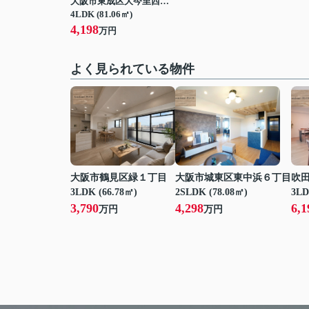
大阪市東成区大今里西１丁目
4LDK (81.06㎡)
4,198
万円
よく見られている物件
大阪市鶴見区緑１丁目
大阪市城東区東中浜６丁目
吹
3LDK (66.78㎡)
2SLDK (78.08㎡)
3LD
3,790
4,298
6,1
万円
万円