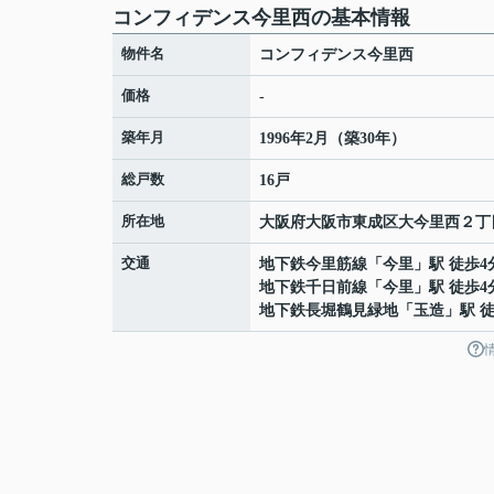
コンフィデンス今里西の基本情報
物件名
コンフィデンス今里西
価格
-
築年月
1996年2月（築30年）
総戸数
16戸
所在地
大阪府
大阪市東成区
大今里西
２丁
交通
地下鉄今里筋線
「
今里
」駅 徒歩4
地下鉄千日前線
「
今里
」駅 徒歩4
地下鉄長堀鶴見緑地
「
玉造
」駅 徒