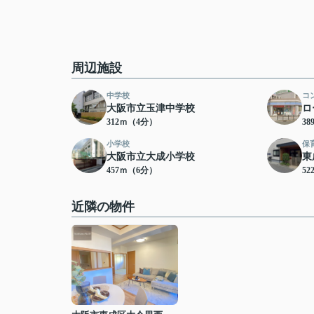
周辺施設
中学校
コ
大阪市立玉津中学校
ロ
312ｍ（4分）
3
小学校
保
大阪市立大成小学校
東
457ｍ（6分）
5
近隣の物件