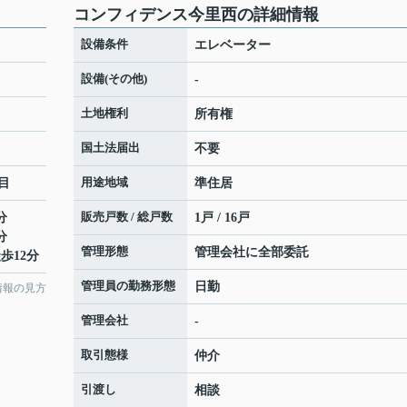
コンフィデンス今里西の詳細情報
設備条件
エレベーター
設備(その他)
-
土地権利
所有権
国土法届出
不要
用途地域
目
準住居
販売戸数 / 総戸数
分
1戸 / 16戸
分
管理形態
管理会社に全部委託
歩12分
管理員の勤務形態
日勤
情報の見方
管理会社
-
取引態様
仲介
引渡し
相談