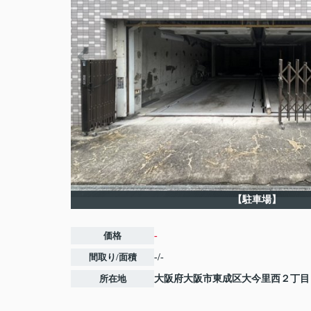
【駐車場】
価格
-
間取り/面積
-/-
所在地
大阪府
大阪市東成区
大今里西
２丁目