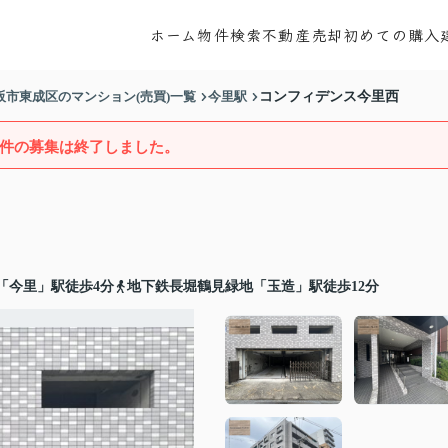
ホーム
物件検索
不動産売却
初めての購入
阪市東成区のマンション(売買)一覧
今里駅
コンフィデンス今里西
件の募集は終了しました。
「今里」駅徒歩4分
地下鉄長堀鶴見緑地「玉造」駅徒歩12分