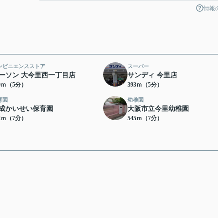
情報
ンビニエンスストア
スーパー
ーソン 大今里西一丁目店
サンディ 今里店
89ｍ（5分）
393ｍ（5分）
育園
幼稚園
成かいせい保育園
大阪市立今里幼稚園
22ｍ（7分）
545ｍ（7分）