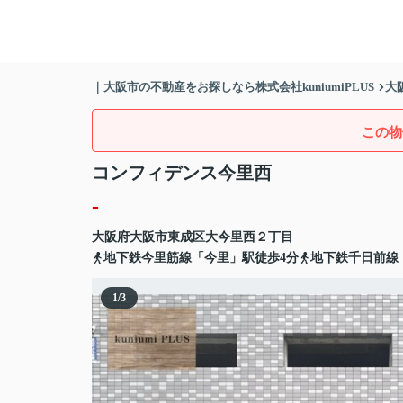
｜大阪市の不動産をお探しなら株式会社kuniumiPLUS
大
この物
コンフィデンス今里西
-
大阪府
大阪市東成区
大今里西
２丁目
地下鉄今里筋線「今里」駅徒歩4分
地下鉄千日前線
1
/
3