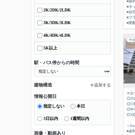
■金
■ネ
2K/2DK/2LDK
■自
■フ
3K/3DK/3LDK
■変
4K/4DK/4LDK
中古
5K以上
駅・バス停からの時間
建物構造
追加する
≪お
情報公開日
◎2
◎1
指定しない
本日
◎中
◎3
3日以内
1週間以内
～k
■金
画像・動画あり