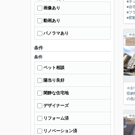
■ネ
■自
画像あり
■フ
■変
動画あり
パノラマあり
中古
条件
条件
ペット相談
陽当り良好
≪お
閑静な住宅地
収納豊富 
の低
デザイナーズ
中古
リフォーム済
リノベーション済