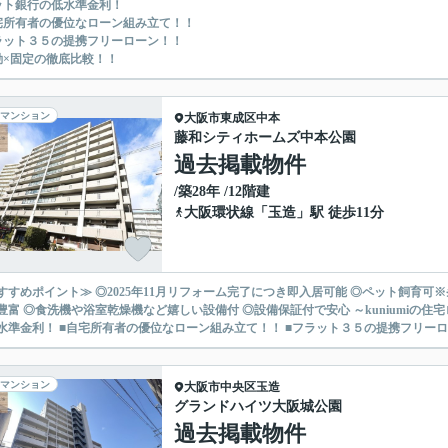
ット銀行の低水準金利！
宅所有者の優位なローン組み立て！！
ラット３５の提携フリーローン！！
動×固定の徹底比較！！
マンション
大阪市東成区
中本
藤和シティホームズ中本公園
過去掲載物件
/築28年 /12階建
大阪環状線
「
玉造
」駅 徒歩11分
すすめポイント≫ ◎2025年11月リフォーム完了につき即入居可能 ◎ペット飼育可※
◎食洗機や浴室乾燥機など嬉しい設備付 ◎設備保証付で安心 ～kuniumiの住宅ローンご提案～ ■金利優遇幅最大を目指せます！ ■ネット銀行
水準金利！ ■自宅所有者の優位なローン組み立て！！ ■フラット３５の提携フリーロー
マンション
大阪市中央区
玉造
グランドハイツ大阪城公園
過去掲載物件