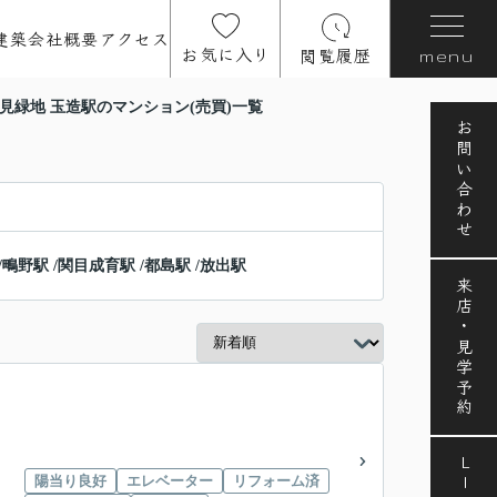
建築
会社概要
アクセス
お気に入り
閲覧履歴
menu
見緑地 玉造駅のマンション(売買)一覧
お問い合わせ
/
鴫野駅
/
関目成育駅
/
都島駅
/
放出駅
来店・見学予約
LINE
陽当り良好
エレベーター
リフォーム済