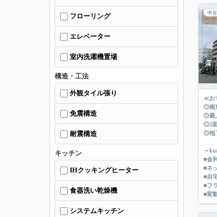
中古
フローリング
エレベーター
室内洗濯機置場
構造・工法
外観タイル張り
≪お
◎南
免震構造
◎最
◎2
◎地
耐震構造
～k
キッチン
■金
■ネ
IHクッキングヒーター
■自
■フ
食器洗い乾燥機
■変
システムキッチン