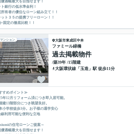
利優遇幅最大を目指せます！
ット銀行の低水準金利！
宅所有者の優位なローン組み立て！！
ラット３５の提携フリーローン！！
動×固定の徹底比較！！
マンション
大阪市東成区
中本
ファミール緑橋
過去掲載物件
/築39年 /15階建
大阪環状線
「
玉造
」駅 徒歩11分
すすめポイント≫
025年12月リフォーム済につき即入居可能。
5階建13階部分につき眺望良好。
本小学校徒歩3分。お子様の通学安心
沿線利用可能な便利な立地
uniumiの住宅ローンご提案～
利優遇幅最大を目指せます！