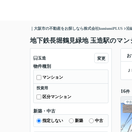
｜大阪市の不動産をお探しなら株式会社kuniumiPLUS
沿
地下鉄長堀鶴見緑地 玉造駅のマン
お
玉造
変更
物件種別
Ｊ
マンション
投資用
16
件
区分マンション
中古
新築・中古
指定しない
新築
中古