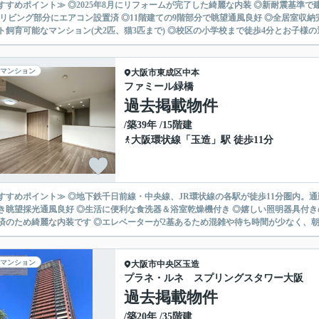
すすめポイント≫ ◎2025年8月にリフォームが完了した綺麗な内装 ◎新耐震基準
◎リビング部分にエアコン設置済 ◎11階建ての9階部分で眺望通風良好 ◎全居室収
ト飼育可能なマンション(犬2匹、猫3匹まで) ◎校区の小学校まで徒歩4分とお子様の通学
マンション
大阪市東成区
中本
ファミール緑橋
過去掲載物件
/築39年 /15階建
大阪環状線
「
玉造
」駅 徒歩11分
すすめポイント≫ ◎地下鉄千日前線・中央線、JR環状線の各駅が徒歩11分圏内。通
き眺望採光通風良好 ◎生活に便利な食洗器＆浴室乾燥機付き ◎嬉しい照明器具付き
済のため綺麗な内装です ◎エレベーターが2基あるため混雑や待ち時間が少なく、朝夕
マンション
大阪市中央区
玉造
プラネ・ルネ スプリングスタワー大阪
過去掲載物件
/築20年 /35階建