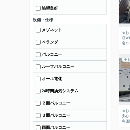
眺望良好
設備・仕様
メゾネット
≪お
◎W
ベランダ
宅ロ
バルコニー
中古
ルーフバルコニー
オール電化
24時間換気システム
２面バルコニー
≪お
３面バルコニー
安心 
利優
両面バルコニー