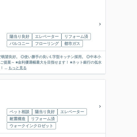
陽当り良好
エレベーター
リフォーム済
バルコニー
フローリング
都市ガス
分で眺望良好。 ◎使い勝手の良いL字型キッチン採用。 ◎中本小
...
もっと見る
ペット相談
陽当り良好
エレベーター
耐震構造
リフォーム済
ウォークインクロゼット