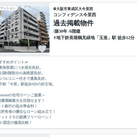
マンション
大阪市東成区
大今里西
コンフィデンス今里西
過去掲載物件
/築30年 /6階建
地下鉄長堀鶴見緑地
「
玉造
」駅 徒歩12分
すすめポイント≫
東角部屋につき採光良好。
上階6階部分の為眺望良好。
面バルコニー付きで通風良好。
下鉄「今里」駅徒歩4分の好立地。
uniumiの住宅ローンご提案～
利優遇幅最大を目指せます！
ット銀行の低水準金利！
宅所有者の優位なローン組み立て！
ラット３５の提携フリーローン！
動×固定の徹底比較！