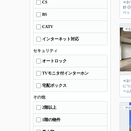
CS
≪お
好 
ペッ
BS
CATV
中古
インターネット対応
セキュリティ
オートロック
TVモニタ付インターホン
≪お
宅配ボックス
につ
ーム
その他
2階以上
中古
1階の物件