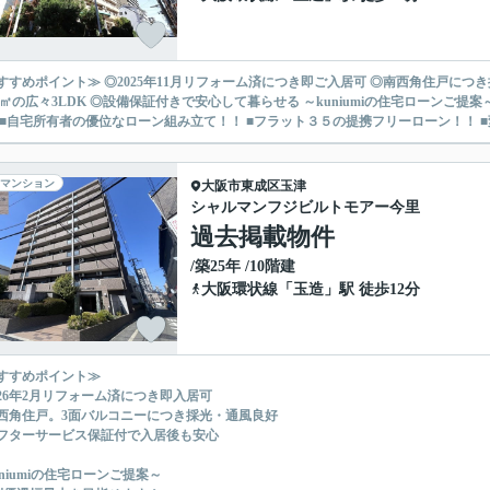
すすめポイント≫ ◎2025年11月リフォーム済につき即ご入居可 ◎南西角住戸につ
広々3LDK ◎設備保証付きで安心して暮らせる ～kuniumiの住宅ローンご提案～ ■金利優遇幅最大を目指せます！ ■ネット銀行の低水準金
 ■自宅所有者の優位なローン組み立て！！ ■フラット３５の提携フリーローン！！ ■変
マンション
大阪市東成区
玉津
シャルマンフジビルトモアー今里
過去掲載物件
/築25年 /10階建
大阪環状線
「
玉造
」駅 徒歩12分
すすめポイント≫
026年2月リフォーム済につき即入居可
西角住戸。3面バルコニーにつき採光・通風良好
フターサービス保証付で入居後も安心
uniumiの住宅ローンご提案～