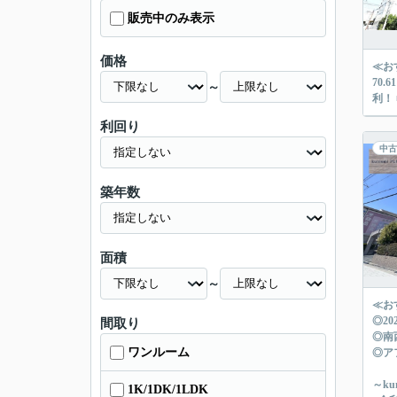
販売中のみ表示
価格
≪お
70.61㎡の
～
利！
利回り
中古
築年数
面積
～
≪お
◎2
間取り
◎南
ワンルーム
◎ア
～k
1K/1DK/1LDK