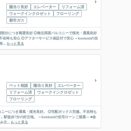
陽当り良好
エレベーター
リフォーム済
ウォークインクロゼット
フローリング
都市ガス
建7階部分につき眺望良好 ◎南北両面バルコニーで採光・通風良好
◎アフターサービス保証付で安心 ～kuniumiの住
...
もっと見る
ペット相談
陽当り良好
エレベーター
リフォーム済
ウォークインクロゼット
フローリング
ルコニーにつき通風・採光良好。 ◎宅配ボックス完備。不在時も
iumiの住宅ローンご提案～ ■金
立...
もっと見る