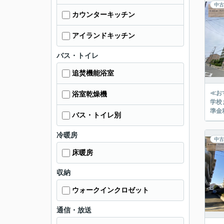
中古
カウンターキッチン
アイランドキッチン
バス・トイレ
追焚機能浴室
≪お
浴室乾燥機
学校まで徒歩
準金
バス・トイレ別
冷暖房
中古
床暖房
収納
ウォークインクロゼット
通信・放送