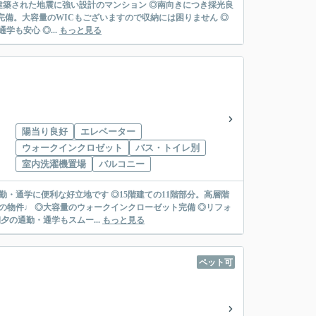
で建築された地震に強い設計のマンション ◎南向きにつき採光良
納完備。大容量のWICもございますので収納には困りません ◎
も安心 ◎...
もっと見る
陽当り良好
エレベーター
ウォークインクロゼット
バス・トイレ別
室内洗濯機置場
バルコニー
勤・通学に便利な好立地です ◎15階建ての11階部分。高層階
の物件♩ ◎大容量のウォークインクローゼット完備 ◎リフォ
の通勤・通学もスムー...
もっと見る
ペット可