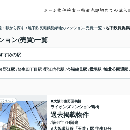
ホーム
物件検索
不動産売却
初めての購入
線・駅から探す
地下鉄長堀鶴見緑地のマンション(売買)一覧
地下鉄長堀鶴
ション(売買)一覧
すすめの駅
Ｒ野江駅
/
蒲生四丁目駅
/
野江内代駅
/
今福鶴見駅
/
横堤駅
/
城北公園通駅
マンション
大阪市生野区
鶴橋
ライオンズマンション鶴橋
過去掲載物件
/築34年 /14階建
大阪環状線
「
玉造
」駅 徒歩15分