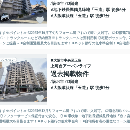
/築30年 /12階建
地下鉄長堀鶴見緑地
「
玉造
」駅 徒歩5分
大阪環状線
「
玉造
」駅 徒歩7分
すすめポイント≫ ◎2025年10月下旬リフォーム済ですので即ご入居可。 ◎12階
IC・トランクルームなど収納豊富※トランクルームは要利用料 ◎宅配ボックス付。不在時も安心 
ーンご提案～ ■金利優遇幅最大を目指せます！ ■ネット銀行の低水準金利！ ■自宅所有
マンション
大阪市中央区
玉造
上町台アーバンライフ
過去掲載物件
/築23年 /13階建
大阪環状線
「
玉造
」駅 徒歩7分
すすめポイント≫ ◎2025年12月リフォーム済ですので即ご入居可。 ◎南北2面バ
◎アフターサービス保証付きで安心。 ◎JR環状線・地下鉄長堀鶴見緑地線「森ノ宮」駅徒歩7分の好立地。 ～kun
遇幅最大を目指せます！ ■ネット銀行の低水準金利！ ■自宅所有者の優位なローン組み