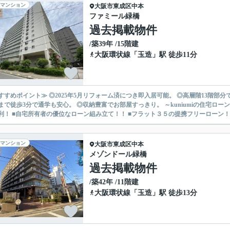
マンション
大阪市東成区
中本
ファミール緑橋
過去掲載物件
/築39年 /15階建
大阪環状線
「
玉造
」駅 徒歩11分
すすめポイント≫ ◎2025年5月リフォーム済につき即入居可能。 ◎高層階13階部
3分で通学も安心。 ◎収納豊富でお部屋すっきり。 ～kuniumiの住宅ローンご提案～ ■金利優遇幅最大を目指せます！ ■ネット銀行の低水
利！ ■自宅所有者の優位なローン組み立て！！ ■フラット３５の提携フリーローン！！ 
マンション
大阪市東成区
中本
メゾンドール緑橋
過去掲載物件
/築42年 /11階建
大阪環状線
「
玉造
」駅 徒歩13分