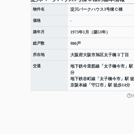
物件名
淀川パークハウス3号棟Ｃ棟
価格
-
築年月
1973年1月（築53年）
総戸数
980戸
所在地
大阪府
大阪市旭区
太子橋
３丁目
交通
地下鉄今里筋線
「
太子橋今市
」駅
分
地下鉄谷町線
「
太子橋今市
」駅 徒
京阪本線
「
守口市
」駅 徒歩14分