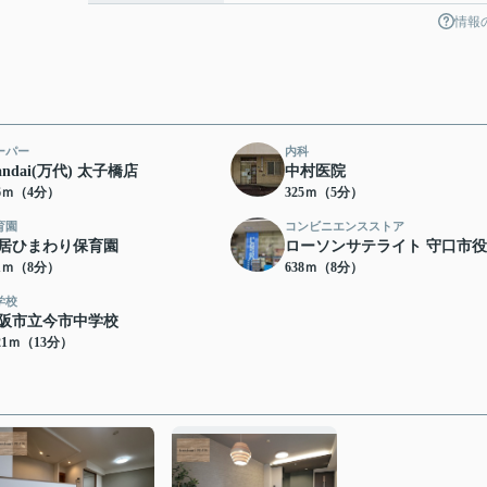
情報
ーパー
内科
andai(万代) 太子橋店
中村医院
46ｍ（4分）
325ｍ（5分）
育園
コンビニエンスストア
居ひまわり保育園
ローソンサテライト 守口市
81ｍ（8分）
638ｍ（8分）
学校
阪市立今市中学校
21ｍ（13分）