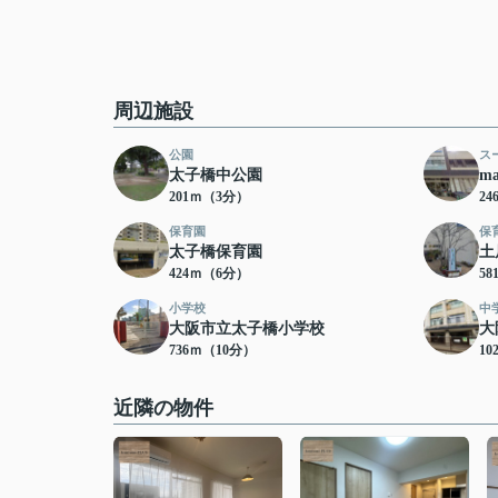
周辺施設
公園
ス
太子橋中公園
m
201ｍ（3分）
2
保育園
保
太子橋保育園
土
424ｍ（6分）
5
小学校
中
大阪市立太子橋小学校
大
736ｍ（10分）
10
近隣の物件