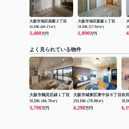
大阪市旭区高殿２丁目
大阪市旭区新森１丁目
3LDK (66.15㎡)
3LDK (57.94㎡)
3
3,480
1,890
4
万円
万円
よく見られている物件
大阪市鶴見区緑１丁目
大阪市城東区東中浜６丁目
吹
3LDK (66.78㎡)
2SLDK (78.08㎡)
3LD
3,790
4,298
6,1
万円
万円