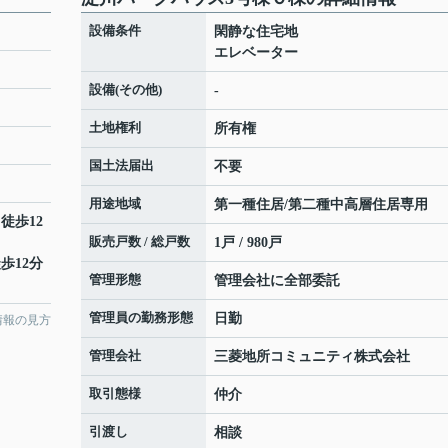
設備条件
閑静な住宅地
エレベーター
設備(その他)
-
土地権利
所有権
国土法届出
不要
用途地域
第一種住居/第二種中高層住居専用
 徒歩12
販売戸数 / 総戸数
1戸 / 980戸
歩12分
管理形態
管理会社に全部委託
管理員の勤務形態
日勤
情報の見方
管理会社
三菱地所コミュニティ株式会社
取引態様
仲介
引渡し
相談