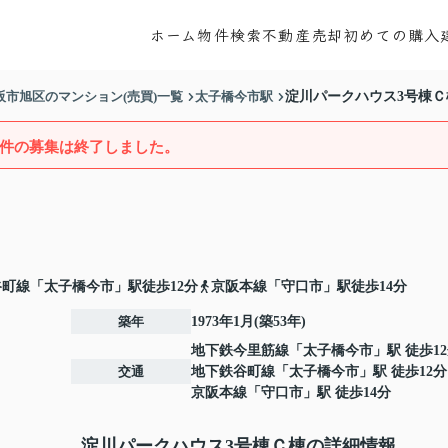
ホーム
物件検索
不動産売却
初めての購入
阪市旭区のマンション(売買)一覧
太子橋今市駅
淀川パークハウス3号棟Ｃ
件の募集は終了しました。
町線「太子橋今市」駅徒歩12分
京阪本線「守口市」駅徒歩14分
築年
1973年1月(築53年)
地下鉄今里筋線
「
太子橋今市
」駅 徒歩1
交通
地下鉄谷町線
「
太子橋今市
」駅 徒歩12分
京阪本線
「
守口市
」駅 徒歩14分
淀川パークハウス3号棟Ｃ棟の詳細情報