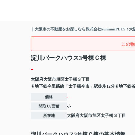
｜大阪市の不動産をお探しなら株式会社kuniumiPLUS
大
この物
淀川パークハウス3号棟Ｃ棟
-
大阪府
大阪市旭区
太子橋
３丁目
地下鉄今里筋線「太子橋今市」駅徒歩12分
地下鉄谷
価格
-
間取り/面積
-/-
所在地
大阪府
大阪市旭区
太子橋
３丁目
淀川パークハウス3号棟Ｃ棟の基本情報