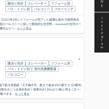
陽当り良好
エレベーター
リフォーム済
バス・トイレ別
バルコニー
フローリング
Instagram
◎2025年4月にリフォームが完了した綺麗な室内 ◎南西角住
した開放的な住空間 ～kuniumiの住宅ロー
位なロー...
もっと見る
陽当り良好
エレベーター
リフォーム済
バス・トイレ別
室内洗濯機置場
バルコニー
/地下鉄今里筋線「太子橋今市」駅まで徒歩4分の駅チカ ◎4駅利
東向きにつき採光良好！南東向きLDKは13.5帖と明るく広々♪
できま...
もっと見る