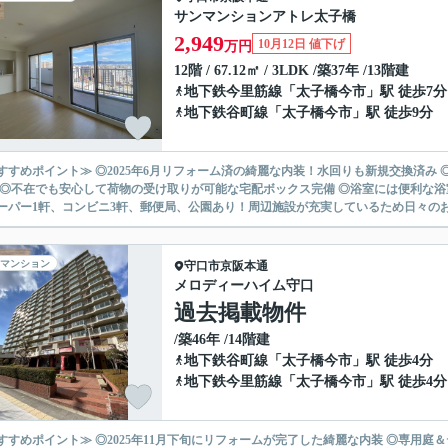
サンマンションアトレ太子橋
2,949
10月12日 値下げ
万円
12階 / 67.12㎡ / 3LDK /築37年 /13階建
地下鉄今里筋線
「
太子橋今市
」駅 徒歩7分
地下鉄谷町線
「
太子橋今市
」駅 徒歩9分
すすめポイント≫ ◎2025年6月リフォーム済の綺麗な内装！水回りも新規交換済み 
 ◎不在でも安心して荷物の受け取りが可能な宅配ボックス完備 ◎浴室には便利な浴
ーパー1軒、コンビニ3軒、郵便局、公園あり！周辺施設が充実しているため日々のお買
マンション
守口市
京阪本通
メロディーハイム守口
過去掲載物件
/築46年 /14階建
地下鉄谷町線
「
太子橋今市
」駅 徒歩4分
地下鉄今里筋線
「
太子橋今市
」駅 徒歩4分
すすめポイント≫ ◎2025年11月下旬にリフォームが完了した綺麗な内装 ◎専用