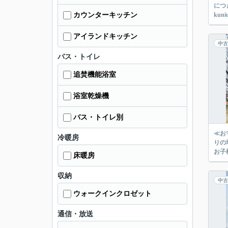
につ
カウンターキッチン
ku
アイランドキッチン
中古
バス・トイレ
追焚機能浴室
浴室乾燥機
バス・トイレ別
≪お
冷暖房
りの
床暖房
収納
中古
ウォークインクロゼット
通信・放送