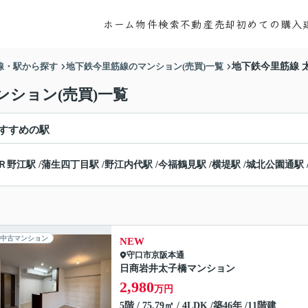
ホーム
物件検索
不動産売却
初めての購入
線・駅から探す
地下鉄今里筋線のマンション(売買)一覧
地下鉄今里筋線 
ンション(売買)一覧
すすめの駅
Ｒ野江駅
/
蒲生四丁目駅
/
野江内代駅
/
今福鶴見駅
/
横堤駅
/
城北公園通駅
中古マンション
NEW
守口市
京阪本通
日商岩井太子橋マンション
2,980
万円
5階 / 75.79㎡ / 4LDK /築46年 /11階建