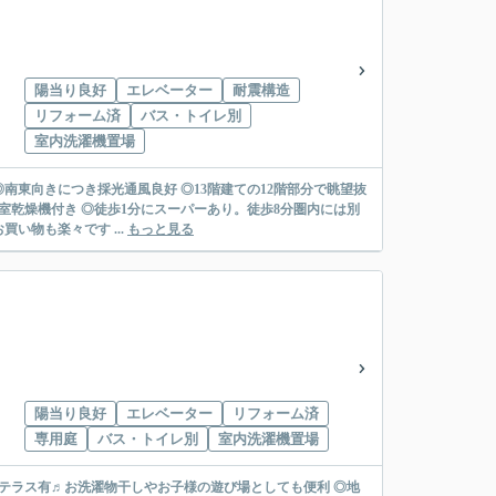
陽当り良好
エレベーター
耐震構造
リフォーム済
バス・トイレ別
室内洗濯機置場
◎南東向きにつき採光通風良好 ◎13階建ての12階部分で眺望抜
室乾燥機付き ◎徒歩1分にスーパーあり。徒歩8分圏内には別
い物も楽々です ...
もっと見る
陽当り良好
エレベーター
リフォーム済
専用庭
バス・トイレ別
室内洗濯機置場
庭＆テラス有♬お洗濯物干しやお子様の遊び場としても便利 ◎地