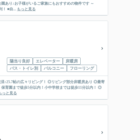
公園あり♪お子様がいるご家族にもおすすめの物件です ～
 ■自...
もっと見る
陽当り良好
エレベーター
床暖房
バス・トイレ別
バルコニー
フローリング
改装済♪25.7帖の広々リビング！ ◎リビング部分床暖房あり ◎最寄
、保育園まで徒歩5分以内！小中学校までは徒歩11分以内！ ◎
もっと見る