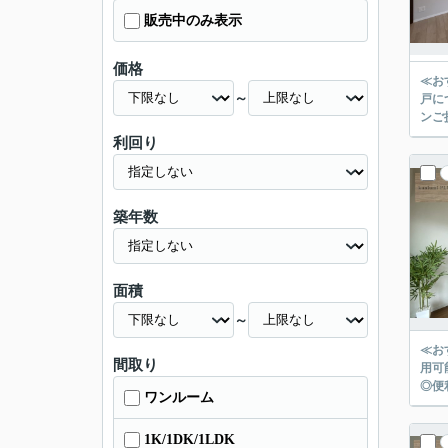
販売中のみ表示
価格
≪お
～
戸に
ンご
利回り
築年数
面積
～
≪お
間取り
用可
◎便
ワンルーム
1K/1DK/1LDK