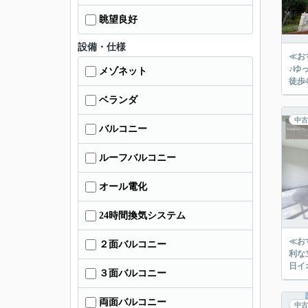
眺望良好
設備・仕様
≪お
♪ゆ
メゾネット
徒歩
ベランダ
中古
バルコニー
ルーフバルコニー
オール電化
24時間換気システム
≪お
２面バルコニー
利な
３面バルコニー
両面バルコニー
中古