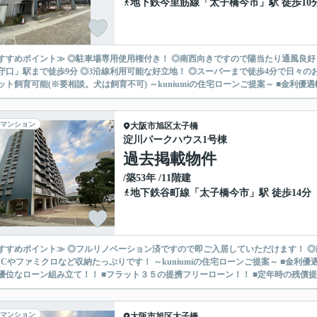
地下鉄今里筋線
「
太子橋今市
」駅 徒歩10
すすめポイント≫ ◎駐車場専用使用権付き！ ◎南西向きですので陽当たり通風良好 
守口」駅まで徒歩9分 ◎3沿線利用可能な好立地！ ◎スーパーまで徒歩4分で日々の
◎ペット飼育可能(※要相談。犬は飼育不可) ～kuniumiの住宅ローンご提案～ ■
マンション
大阪市旭区
太子橋
淀川パークハウス1号棟
過去掲載物件
/築53年 /11階建
地下鉄谷町線
「
太子橋今市
」駅 徒歩14分
すすめポイント≫ ◎フルリノベーション済ですので即ご入居していただけます！ 
クロなど収納たっぷりです！ ～kuniumiの住宅ローンご提案～ ■金利優遇幅最大を目指せます！ ■ネット銀行の低水準金利！ ■自宅所有
優位なローン組み立て！！ ■フラット３５の提携フリーローン！！ ■定年時の残債提示
マンション
大阪市旭区
太子橋