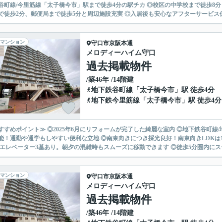
谷町線/今里筋線「太子橋今市」駅まで徒歩4分の駅チカ ◎校区の中学校まで徒歩8
マンション
守口市
京阪本通
メロディーハイム守口
過去掲載物件
/築46年 /14階建
地下鉄谷町線
「
太子橋今市
」駅 徒歩4分
地下鉄今里筋線
「
太子橋今市
」駅 徒歩4分
すすめポイント≫ ◎2025年6月にリフォームが完了した綺麗な室内 ◎地下鉄谷町線
能！通勤や通学もしやすい便利な立地 ◎南東向きにつき採光良好！南東向きLDKは1
◎エレベーター3基あり。朝夕の混雑時もスムーズに移動できます ◎徒歩5分圏内にスー
マンション
守口市
京阪本通
メロディーハイム守口
過去掲載物件
/築46年 /14階建