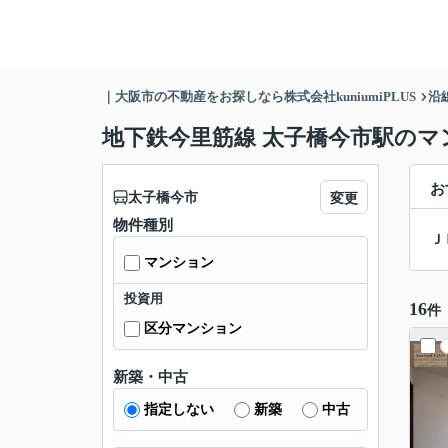
｜大阪市の不動産をお探しなら株式会社kuniumiPLUS
沿
地下鉄今里筋線 太子橋今市駅のマ
お
太子橋今市
変更
物件種別
Ｊ
マンション
投資用
16
件
区分マンション
新築・中古
指定しない
新築
中古