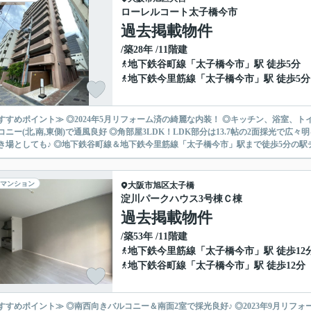
ローレルコート太子橋今市
過去掲載物件
/築28年 /11階建
地下鉄谷町線
「
太子橋今市
」駅 徒歩5分
地下鉄今里筋線
「
太子橋今市
」駅 徒歩5分
すすめポイント≫ ◎2024年5月リフォーム済の綺麗な内装！ ◎キッチン、浴室、ト
コニー(北,南,東側)で通風良好 ◎角部屋3LDK！LDK部分は13.7帖の2面採光で
き場としても♪ ◎地下鉄谷町線＆地下鉄今里筋線「太子橋今市」駅まで徒歩5分の駅チカ
マンション
大阪市旭区
太子橋
淀川パークハウス3号棟Ｃ棟
過去掲載物件
/築53年 /11階建
地下鉄今里筋線
「
太子橋今市
」駅 徒歩12
地下鉄谷町線
「
太子橋今市
」駅 徒歩12分
すすめポイント≫ ◎南西向きバルコニー＆南面2室で採光良好♪ ◎2023年9月リフ