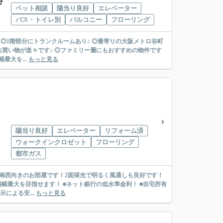
分
ペット相談
陽当り良好
エレベーター
バス・トイレ別
バルコニー
フローリング
◎1階部分にトランクルームあり♪ ◎最寄りの大阪メトロ谷町
お買い物が楽々です♪ ◎ファミリー層にもおすすめの物件です
金利優遇幅最大を...
もっと見る
陽当り良好
エレベーター
リフォーム済
ウォークインクロゼット
フローリング
都市ガス
◎南西向きのお部屋です！2面採光で明るく風通しも良好です！
による安...
もっと見る