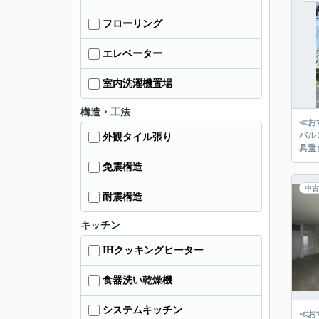
フローリング
エレベーター
室内洗濯機置場
構造・工法
≪お
バル
外観タイル張り
具置
免震構造
中古
耐震構造
キッチン
IHクッキングヒーター
食器洗い乾燥機
システムキッチン
≪お