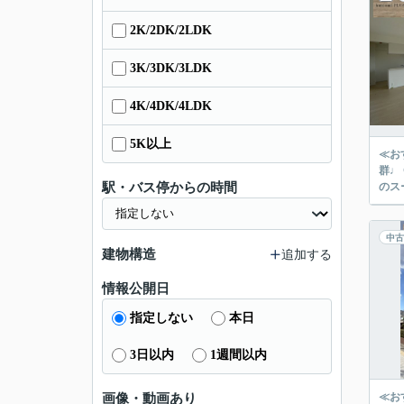
2K/2DK/2LDK
3K/3DK/3LDK
4K/4DK/4LDK
5K以上
≪お
群♩
駅・バス停からの時間
のス
中古
建物構造
追加する
情報公開日
指定しない
本日
3日以内
1週間以内
≪お
画像・動画あり