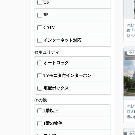
CS
BS
≪お
CATV
線「
インターネット対応
セキュリティ
中古
オートロック
TVモニタ付インターホン
宅配ボックス
その他
≪お
2階以上
◎WICやファミ
者の
1階の物件
中古