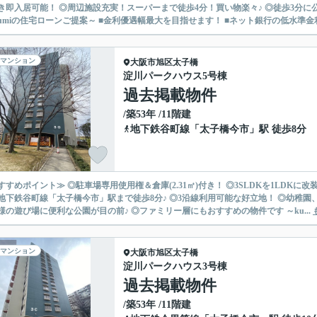
き即入居可能！ ◎周辺施設充実！スーパーまで徒歩4分！買い物楽々♪ ◎徒歩3分に
niumiの住宅ローンご提案～ ■金利優遇幅最大を目指せます！ ■ネット銀行の低水準金利！
マンション
大阪市旭区
太子橋
淀川パークハウス5号棟
過去掲載物件
/築53年 /11階建
地下鉄谷町線
「
太子橋今市
」駅 徒歩8分
すすめポイント≫ ◎駐車場専用使用権＆倉庫(2.31㎡)付き！ ◎3SLDKを1LDKに
地下鉄谷町線「太子橋今市」駅まで徒歩8分♪ ◎3沿線利用可能な好立地！ ◎幼稚園
お子様の遊び場に便利な公園が目の前♪ ◎ファミリー層にもおすすめの物件です ～ku...
マンション
大阪市旭区
太子橋
淀川パークハウス3号棟
過去掲載物件
/築53年 /11階建