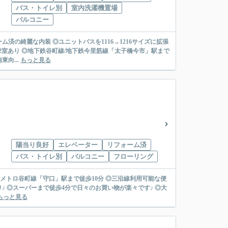
バス・トイレ別
室内洗濯機置場
バルコニー
ム済の綺麗な内装 ◎ユニットバスを1116→1216サイズに拡張
2室あり ◎地下鉄谷町線/地下鉄今里筋線「太子橋今市」駅まで
向...
もっと見る
陽当り良好
エレベーター
リフォーム済
バス・トイレ別
バルコニー
フローリング
大阪メトロ谷町線「守口」駅まで徒歩10分 ◎三沿線利用可能な便
♪ ◎スーパーまで徒歩4分で日々のお買い物が楽々です♪ ◎大
もっと見る