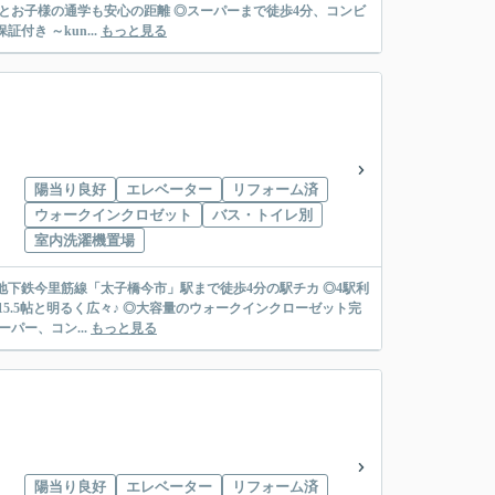
分とお子様の通学も安心の距離 ◎スーパーまで徒歩4分、コンビ
ニまで徒歩2分、郵便局まで徒歩5分と周辺施設充実 ◎入居後も安心なアフターサービス保証付き ～kun...
もっと見る
陽当り良好
エレベーター
リフォーム済
ウォークインクロゼット
バス・トイレ別
室内洗濯機置場
/地下鉄今里筋線「太子橋今市」駅まで徒歩4分の駅チカ ◎4駅利
5.5帖と明るく広々♪ ◎大容量のウォークインクローゼット完
パー、コン...
もっと見る
陽当り良好
エレベーター
リフォーム済