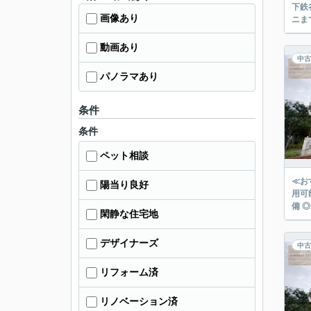
下鉄
画像あり
動画あり
中古
パノラマあり
条件
条件
ペット相談
≪お
陽当り良好
用可
備 
閑静な住宅地
デザイナーズ
中古
リフォーム済
リノベーション済