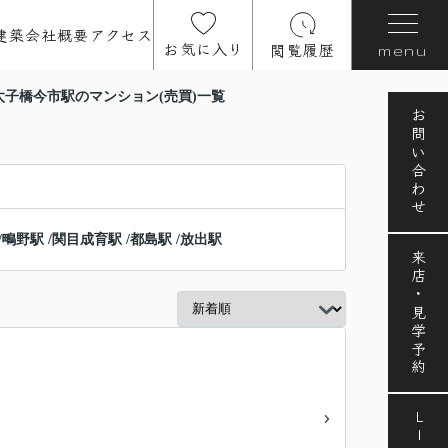
建築
会社概要
アクセス
お気に入り
閲覧履歴
menu
太子橋今市駅のマンション(売買)一覧
お問い合わせ
/
鴫野駅
/
関目成育駅
/
都島駅
/
放出駅
来店・見学予約
LINE