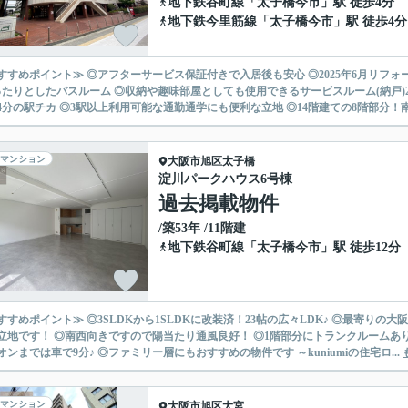
地下鉄谷町線
「
太子橋今市
」駅 徒歩4分
地下鉄今里筋線
「
太子橋今市
」駅 徒歩4分
すすめポイント≫ ◎アフターサービス保証付きで入居後も安心 ◎2025年6月リフォー
ったりとしたバスルーム ◎収納や趣味部屋としても使用できるサービスルーム(納戸)
4分の駅チカ ◎3駅以上利用可能な通勤通学にも便利な立地 ◎14階建ての8階部分！南東
マンション
大阪市旭区
太子橋
淀川パークハウス6号棟
過去掲載物件
/築53年 /11階建
地下鉄谷町線
「
太子橋今市
」駅 徒歩12分
すすめポイント≫ ◎3SLDKから1SLDKに改装済！23帖の広々LDK♪ ◎最寄りの
立地です！ ◎南西向きですので陽当たり通風良好！ ◎1階部分にトランクルームあり
日イオンまでは車で9分♪ ◎ファミリー層にもおすすめの物件です ～kuniumiの住宅ロ...
マンション
大阪市旭区
大宮