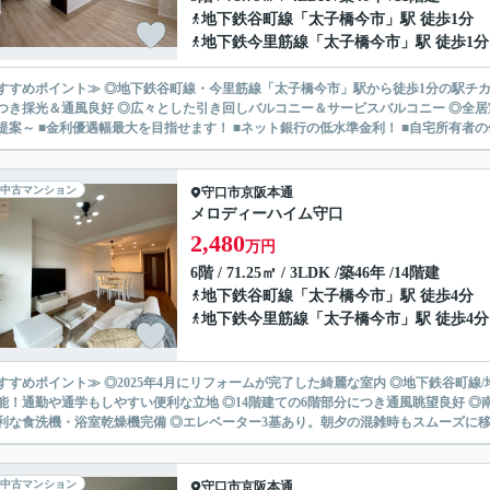
地下鉄谷町線
「
太子橋今市
」駅 徒歩1分
地下鉄今里筋線
「
太子橋今市
」駅 徒歩1分
すすめポイント≫ ◎地下鉄谷町線・今里筋線「太子橋今市」駅から徒歩1分の駅チカ 
つき採光＆通風良好 ◎広々とした引き回しバルコニー＆サービスバルコニー ◎全居室がバルコニーに面
提案～ ■金利優遇幅最大を目指せます！ ■ネット銀行の低水準金利！ ■自宅所有者の優
中古マンション
守口市
京阪本通
メロディーハイム守口
2,480
万円
6階 / 71.25㎡ / 3LDK /築46年 /14階建
地下鉄谷町線
「
太子橋今市
」駅 徒歩4分
地下鉄今里筋線
「
太子橋今市
」駅 徒歩4分
すすめポイント≫ ◎2025年4月にリフォームが完了した綺麗な室内 ◎地下鉄谷町線
能！通勤や通学もしやすい便利な立地 ◎14階建ての6階部分につき通風眺望良好 ◎南
利な食洗機・浴室乾燥機完備 ◎エレベーター3基あり。朝夕の混雑時もスムーズに移動
中古マンション
守口市
京阪本通