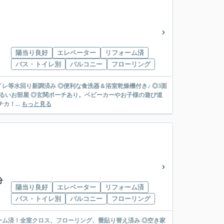
陽当り良好
エレベーター
リフォーム済
バス・トイレ別
バルコニー
フローリング
イレ等水回り新調済み ◎便利な食洗器＆浴室乾燥機付き♪ ◎3面
広々明るいお部屋 ◎玄関ポーチあり。ベビーカーやお子様の遊び道
！...
もっと見る
分
陽当り良好
エレベーター
リフォーム済
バス・トイレ別
バルコニー
フローリング
ォーム済！全室クロス、フローリング、畳貼り替え済み ◎空き家