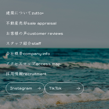
建築について
zutto+
不動産売却
sale appraisal
お客様の声
customer reviews
スタッフ紹介
staff
会社概要
company info
アクセスマップ
access map
採用情報
recruitment
Instagram
TikTok