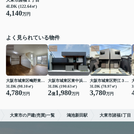
大東市諸福１丁目
4LDK (122.64㎡)
4,140
万円
よく見られている物件
大阪市城東区鴫野東３丁目
大阪市城東区東中浜３丁目
大阪市城東区野江３丁目
3LDK (98.10㎡)
3LDK (190.63㎡)
3LDK (78.97㎡)
3
4,780
2
1,980
3,780
万円
億
万円
万円
大東市の戸建(売買)一覧
鴻池新田駅
大東市諸福1丁目