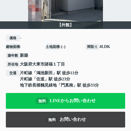
【外観】
-
価格
-
-(-)
4LDK
建物面積
土地面積
間取り
新築
築年数
大阪府
大東市
諸福
１丁目
所在地
片町線
「
鴻池新田
」駅 徒歩11分
交通
片町線
「
住道
」駅 徒歩23分
地下鉄長堀鶴見緑地
「
門真南
」駅 徒歩33分
LINEからお問い合わせ
無料
お問い合わせ
無料