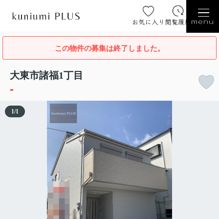
お気に入り
閲覧履歴
menu
この物件の募集は終了しました。
大東市諸福1丁目
-
1
/
1