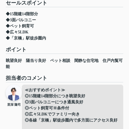
セールスポイント
◆15階建14階部分
◆3面バルコニー
◆ペット飼育可
◆広々5LDK
◆「京橋」駅徒歩圏内
ポイント
眺望良好
陽当り良好
ペット相談
閑静な住宅地
住戸内覧可
能
担当者のコメント
≪おすすめポイント≫
◎15階建14階部分につき眺望良好
◎3面バルコニーにつき通風良好
里深 隆司
◎ペット飼育可※条件付
◎広々5LDKでファミリー向き
◎各線「京橋」駅徒歩圏内で多方面にアクセス良好