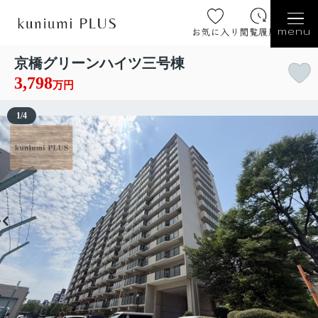
お気に入り
閲覧履歴
menu
京橋グリーンハイツ三号棟
3,798
万円
1
/
4