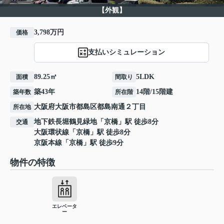
【外観】
3,798万円
価格
支払いシミュレーション
89.25㎡
5LDK
面積
間取り
築43年
14階/15階建
築年数
所在階
大阪府
大阪市都島区
都島南通
２丁目
所在地
地下鉄長堀鶴見緑地
「
京橋
」駅 徒歩8分
交通
大阪環状線
「
京橋
」駅 徒歩8分
京阪本線
「
京橋
」駅 徒歩9分
物件の特徴
エレベータ
ー