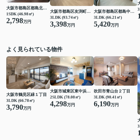
大阪市都島区都島北通１丁目
3
大阪市都島区友渕町１丁目
大阪市都島区都島中通２丁目
1SDK (46.98㎡)
3LDK (93.74㎡)
3LDK (66.21㎡)
2,798
万円
3,398
5,420
万円
万円
よく見られている物件
大阪市城東区東中浜６丁目
吹田市青山台２丁目
大阪市鶴見区緑１丁目
2SLDK (78.08㎡)
3LDK (90.41㎡)
3LDK (66.78㎡)
4,298
6,190
万円
万円
3,790
万円
3