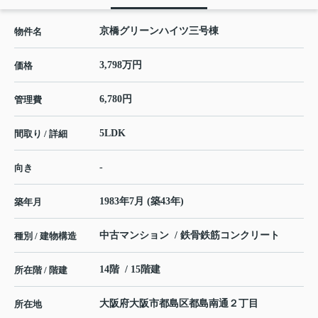
京橋グリーンハイツ三号棟
物件名
3,798万円
価格
6,780円
管理費
5LDK
間取り / 詳細
-
向き
1983年7月 (築43年)
築年月
中古マンション / 鉄骨鉄筋コンクリート
種別 / 建物構造
14階 / 15階建
所在階 / 階建
大阪府
大阪市都島区
都島南通
２丁目
所在地