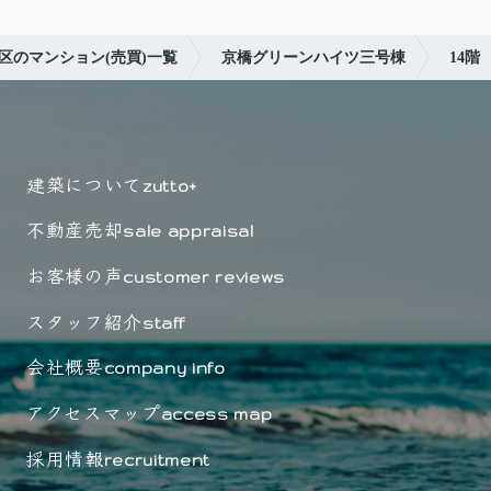
区のマンション(売買)一覧
京橋グリーンハイツ三号棟
14階
建築について
zutto+
不動産売却
sale appraisal
お客様の声
customer reviews
スタッフ紹介
staff
会社概要
company info
アクセスマップ
access map
採用情報
recruitment