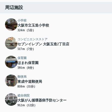
周辺施設
小学校
大阪市立玉造小学校
324ｍ（5分）
コンビニエンスストア
セブンイレブン 大阪玉造2丁目店
517ｍ（7分）
保育園
ほまれ保育園
591ｍ（8分）
郵便局
東成中道郵便局
810ｍ（11分）
総合病院
大阪がん循環器病予防センター
912ｍ（12分）