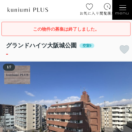
お気に入り
閲覧履歴
menu
この物件の募集は終了しました。
グランドハイツ大阪城公園
空室0
-
1
/
7