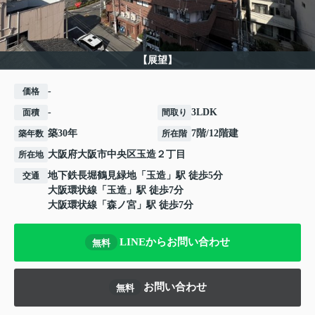
【展望】
-
価格
-
3LDK
面積
間取り
築30年
7階/12階建
築年数
所在階
大阪府
大阪市中央区
玉造
２丁目
所在地
地下鉄長堀鶴見緑地
「
玉造
」駅 徒歩5分
交通
大阪環状線
「
玉造
」駅 徒歩7分
大阪環状線
「
森ノ宮
」駅 徒歩7分
LINEからお問い合わせ
無料
お問い合わせ
無料