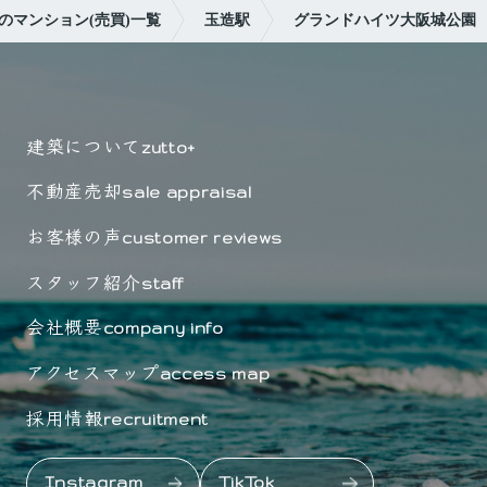
のマンション(売買)一覧
玉造駅
グランドハイツ大阪城公園
建築について
zutto+
不動産売却
sale appraisal
お客様の声
customer reviews
スタッフ紹介
staff
会社概要
company info
アクセスマップ
access map
採用情報
recruitment
Instagram
TikTok