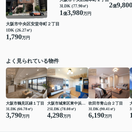
2
9,80
億
3LDK (77.90㎡)
1
3,980
億
万円
大阪市中央区安堂寺町２丁目
1DK (26.27㎡)
1,790
万円
よく見られている物件
大阪市鶴見区緑１丁目
大阪市城東区東中浜６丁目
吹田市青山台２丁目
3LDK (66.78㎡)
2SLDK (78.08㎡)
3LDK (90.41㎡)
3
3,790
4,298
6,190
万円
万円
万円