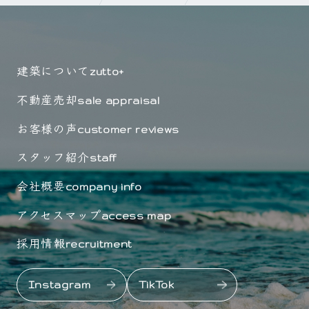
建築について
zutto+
不動産売却
sale appraisal
お客様の声
customer reviews
スタッフ紹介
staff
会社概要
company info
アクセスマップ
access map
採用情報
recruitment
Instagram
TikTok