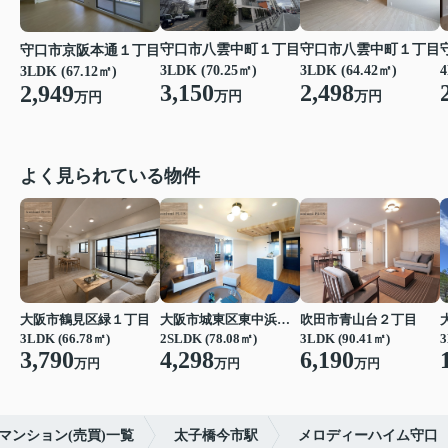
守口市八雲中町１丁目
守口市八雲中町１丁目
守口市京阪本通１丁目
3LDK (70.25㎡)
3LDK (64.42㎡)
4
3LDK (67.12㎡)
3,150
2,498
2,949
万円
万円
万円
よく見られている物件
大阪市鶴見区緑１丁目
大阪市城東区東中浜６丁目
吹田市青山台２丁目
3LDK (66.78㎡)
2SLDK (78.08㎡)
3LDK (90.41㎡)
3
3,790
4,298
6,190
万円
万円
万円
マンション(売買)一覧
太子橋今市駅
メロディーハイム守口