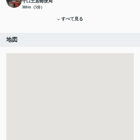
守口土居郵便局
369ｍ（5分）
すべて見る
地図