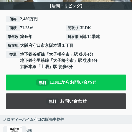
【居間・リビング】
2,480万円
価格
71.25㎡
3LDK
面積
間取り
築46年
6階/14階建
築年数
所在階
大阪府
守口市
京阪本通
１丁目
所在地
地下鉄谷町線
「
太子橋今市
」駅 徒歩4分
交通
地下鉄今里筋線
「
太子橋今市
」駅 徒歩4分
京阪本線
「
土居
」駅 徒歩8分
LINEからお問い合わせ
無料
お問い合わせ
無料
メロディーハイム守口の販売中物件
6階