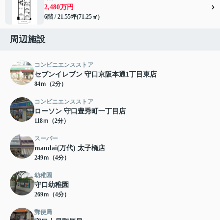
2,480万円
6階 / 21.55坪(71.25㎡)
周辺施設
コンビニエンスストア
セブンイレブン 守口京阪本通1丁目東店
84ｍ（2分）
コンビニエンスストア
ローソン 守口豊秀町一丁目店
118ｍ（2分）
スーパー
mandai(万代) 太子橋店
249ｍ（4分）
幼稚園
守口幼稚園
269ｍ（4分）
郵便局