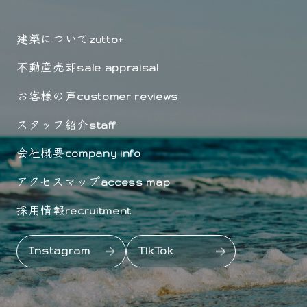
建築について
zutto+
不動産売却
sale appraisal
お客様の声
customer reviews
スタッフ紹介
staff
会社概要
company info
アクセスマップ
access map
採用情報
recruitment
Instagram
TikTok