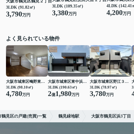
大阪市鶴見区鶴見２丁目
4LDK (142.41
3LDK (109.35㎡)
3LDK (91.82㎡)
4,200
3,380
3,790
万円
万円
万円
よく見られている物件
大阪市城東区鴫野東３丁目
大阪市城東区東中浜３丁目
大阪市城東区野江３丁目
3LDK (98.10㎡)
3LDK (190.63㎡)
3LDK (78.97㎡)
3
4,780
2
1,980
3,780
万円
億
万円
万円
市鶴見区の戸建(売買)一覧
鶴見緑地駅
大阪市鶴見区浜3丁目