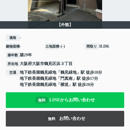
【外観】
-
価格
-
-(-)
3LDK
建物面積
土地面積
間取り
築29年
築年数
大阪府
大阪市鶴見区
浜
３丁目
所在地
地下鉄長堀鶴見緑地
「
鶴見緑地
」駅 徒歩10分
交通
地下鉄長堀鶴見緑地
「
門真南
」駅 徒歩17分
地下鉄長堀鶴見緑地
「
横堤
」駅 徒歩20分
LINEからお問い合わせ
無料
お問い合わせ
無料