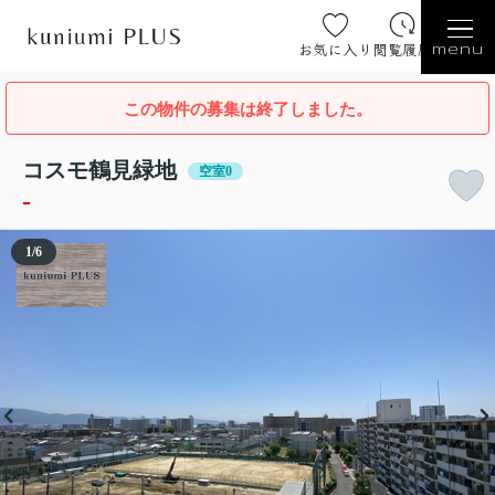
お気に入り
閲覧履歴
menu
この物件の募集は終了しました。
コスモ鶴見緑地
空室0
-
1
/
6