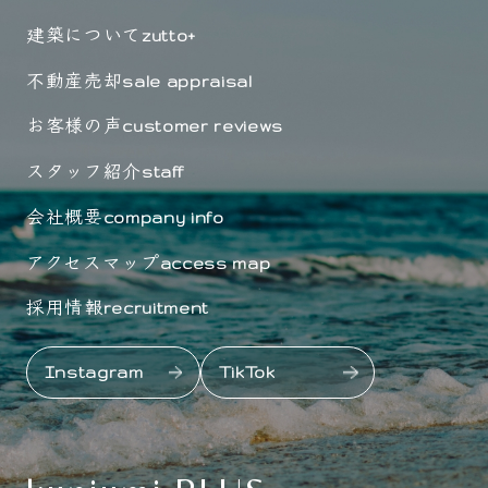
建築について
zutto+
不動産売却
sale appraisal
お客様の声
customer reviews
スタッフ紹介
staff
会社概要
company info
アクセスマップ
access map
採用情報
recruitment
Instagram
TikTok