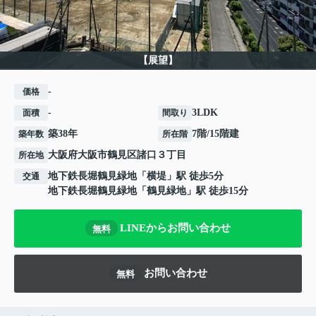
【展望】
-
価格
-
3LDK
面積
間取り
築38年
7階/15階建
築年数
所在階
大阪府
大阪市鶴見区
諸口
３丁目
所在地
地下鉄長堀鶴見緑地
「
横堤
」駅 徒歩5分
交通
地下鉄長堀鶴見緑地
「
鶴見緑地
」駅 徒歩15分
LINEからお問い合わせ
無料
お問い合わせ
無料