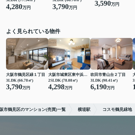
3,590
万円
4,280
3,790
万円
万円
よく見られている物件
大阪市鶴見区緑１丁目
大阪市城東区東中浜６丁目
吹田市青山台２丁目
3LDK (66.78㎡)
2SLDK (78.08㎡)
3LDK (90.41㎡)
3
3,790
4,298
6,190
万円
万円
万円
阪市鶴見区のマンション(売買)一覧
横堤駅
コスモ鶴見緑地