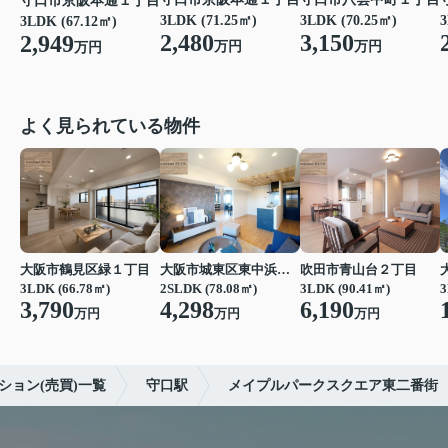
守口市京阪本通１丁目
3LDK (71.25㎡)
3LDK (70.25㎡)
3
3LDK (67.12㎡)
2,480
3,150
2,949
万円
万円
万円
よく見られている物件
大阪市鶴見区緑１丁目
大阪市城東区東中浜６丁目
吹田市青山台２丁目
3LDK (66.78㎡)
2SLDK (78.08㎡)
3LDK (90.41㎡)
3
3,790
4,298
6,190
万円
万円
万円
ション(売買)一覧
守口駅
メイプルパークスクエア東二番街