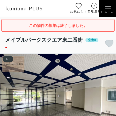
お気に入り
閲覧履歴
menu
この物件の募集は終了しました。
メイプルパークスクエア東二番街
空室0
-
1
/
1