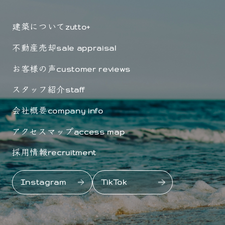
建築について
zutto+
不動産売却
sale appraisal
お客様の声
customer reviews
スタッフ紹介
staff
会社概要
company info
アクセスマップ
access map
採用情報
recruitment
Instagram
TikTok