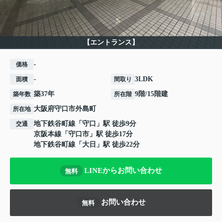
【エントランス】
-
価格
-
3LDK
面積
間取り
築37年
9階/15階建
築年数
所在階
大阪府
守口市
外島町
所在地
地下鉄谷町線
「
守口
」駅 徒歩9分
交通
京阪本線
「
守口市
」駅 徒歩17分
地下鉄谷町線
「
大日
」駅 徒歩22分
LINEからお問い合わせ
無料
お問い合わせ
無料