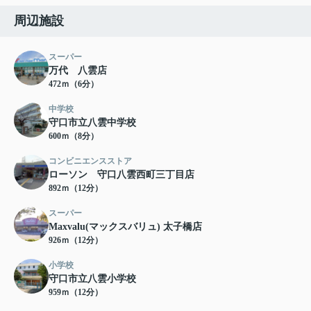
周辺施設
スーパー
万代 八雲店
472ｍ（6分）
中学校
守口市立八雲中学校
600ｍ（8分）
コンビニエンスストア
ローソン 守口八雲西町三丁目店
892ｍ（12分）
スーパー
Maxvalu(マックスバリュ) 太子橋店
926ｍ（12分）
小学校
守口市立八雲小学校
959ｍ（12分）