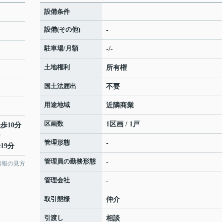
設備条件
設備(その他)
-
駐車場/月額
-/-
土地権利
所有権
国土法届出
不要
用途地域
近隣商業
区画数
1区画 / 1戸
歩10分
分
管理形態
-
19分
管理員の勤務形態
-
情報の見方
管理会社
-
取引態様
仲介
引渡し
相談