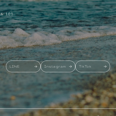
 101
LINE
Instagram
TikTok