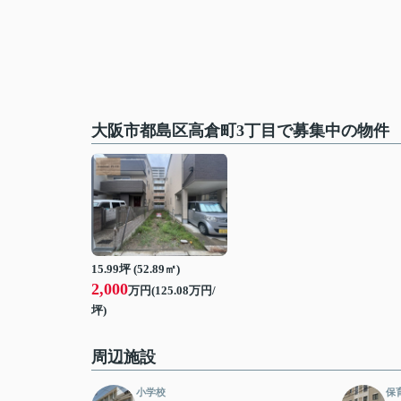
大阪市都島区高倉町3丁目で募集中の物件
15.99坪 (52.89㎡)
2,000
万円(125.08万円/
坪)
周辺施設
小学校
保