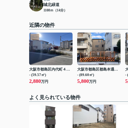
城北緑道
1108ｍ（14分）
近隣の物件
大阪市都島区内代町４丁目
大阪市都島区都島本通５丁目
- (59.57㎡)
- (89.60㎡)
-
2,880
5,800
5
万円
万円
よく見られている物件