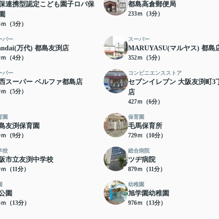
保連携型認定こども園子ロバ保
都島高倉郵便局
233ｍ（3分）
園
26ｍ（3分）
ーパー
スーパー
andai(万代) 都島友渕店
MARUYASU(マルヤス) 都島
19ｍ（4分）
352ｍ（5分）
ーパー
コンビニエンスストア
西スーパー ベルファ都島店
セブンイレブン 大阪友渕町3
89ｍ（5分）
店
427ｍ（6分）
育園
保育園
島友渕保育園
毛馬保育所
90ｍ（9分）
729ｍ（10分）
学校
総合病院
阪市立友渕中学校
ツヂ病院
69ｍ（11分）
879ｍ（11分）
園
幼稚園
公園
旭学園幼稚園
66ｍ（13分）
976ｍ（13分）