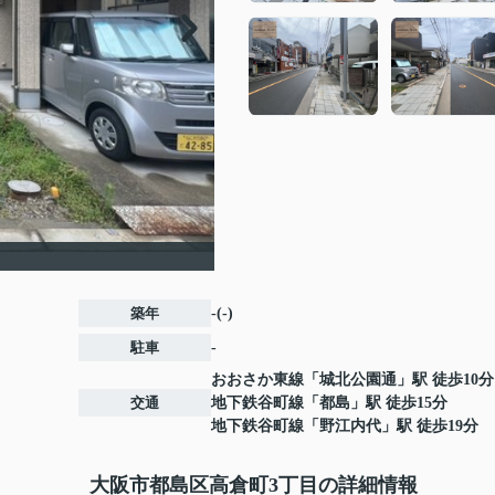
】
築年
-(-)
駐車
-
おおさか東線
「
城北公園通
」駅 徒歩10分
交通
地下鉄谷町線
「
都島
」駅 徒歩15分
地下鉄谷町線
「
野江内代
」駅 徒歩19分
大阪市都島区高倉町3丁目の詳細情報