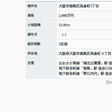
物件名
大阪市都島区高倉町3丁目
価格
2,000万円
土地面積
52.89㎡
築年月
-（-）
総区画数
1区画
所在地
大阪府
大阪市都島区
高倉町
３丁目
交通
おおさか東線
「
城北公園通
」駅 徒
地下鉄谷町線
「
都島
」駅 徒歩15
地下鉄谷町線
「
野江内代
」駅 徒歩