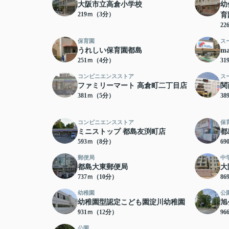
大阪市立高倉小学校
幼
219ｍ（3分）
育
2
保育園
ス
うれしい保育園都島
m
251ｍ（4分）
3
コンビニエンスストア
ス
ファミリーマート 高倉町二丁目店
関
381ｍ（5分）
3
コンビニエンスストア
保
ミニストップ 都島友渕町店
都
593ｍ（8分）
6
郵便局
中
都島大東郵便局
大
737ｍ（10分）
8
幼稚園
公
幼稚園型認定こども園淀川幼稚園
旭
931ｍ（12分）
9
公園