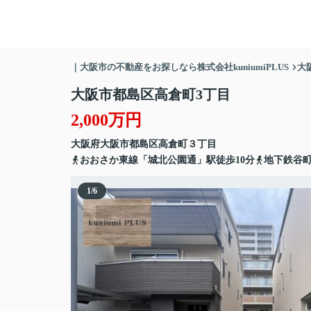
｜大阪市の不動産をお探しなら株式会社kuniumiPLUS
大
大阪市都島区高倉町3丁目
2,000万円
大阪府
大阪市都島区
高倉町
３丁目
おおさか東線「城北公園通」駅徒歩10分
地下鉄谷町
1
/
6