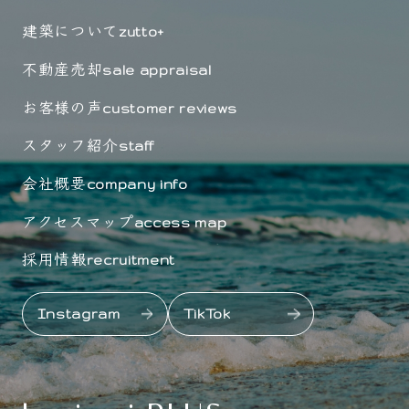
建築について
zutto+
不動産売却
sale appraisal
お客様の声
customer reviews
スタッフ紹介
staff
会社概要
company info
アクセスマップ
access map
採用情報
recruitment
Instagram
TikTok