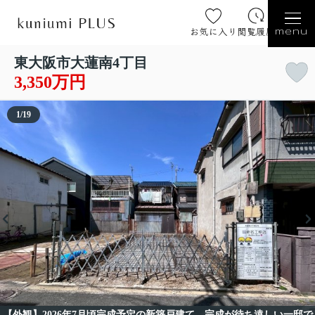
お気に入り
閲覧履歴
menu
東大阪市大蓮南4丁目
3,350万円
1
/
19
【外観】2026年7月頃完成予定の新築戸建て。完成が待ち遠しい一邸で