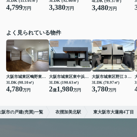
3LDK (113.01㎡)
3LDK (92.60㎡)
3
4LDK (99.37㎡)
4,799
3,380
3,480
万円
万円
万円
よく見られている物件
大阪市城東区鴫野東３丁目
大阪市城東区東中浜３丁目
大阪市城東区野江３丁目
3LDK (98.10㎡)
3LDK (190.63㎡)
3LDK (78.97㎡)
3
4,780
2
1,980
3,780
万円
億
万円
万円
大阪市の戸建(売買)一覧
衣摺加美北駅
東大阪市大蓮南4丁目