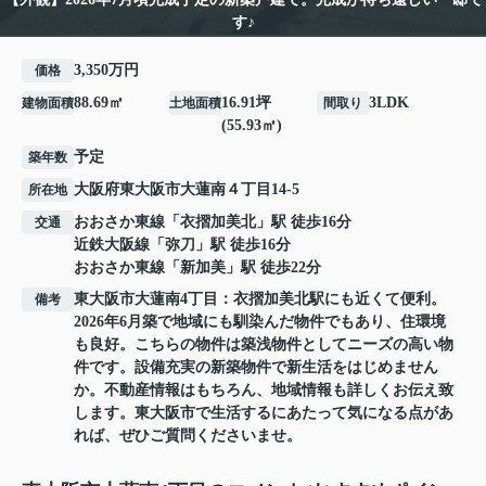
す♪
3,350万円
価格
88.69㎡
16.91坪
3LDK
建物面積
土地面積
間取り
(55.93㎡)
予定
築年数
大阪府
東大阪市
大蓮南
４丁目14-5
所在地
おおさか東線
「
衣摺加美北
」駅 徒歩16分
交通
近鉄大阪線
「
弥刀
」駅 徒歩16分
おおさか東線
「
新加美
」駅 徒歩22分
東大阪市大蓮南4丁目：衣摺加美北駅にも近くて便利。
備考
2026年6月築で地域にも馴染んだ物件でもあり、住環境
も良好。こちらの物件は築浅物件としてニーズの高い物
件です。設備充実の新築物件で新生活をはじめません
か。不動産情報はもちろん、地域情報も詳しくお伝え致
します。東大阪市で生活するにあたって気になる点があ
れば、ぜひご質問くださいませ。