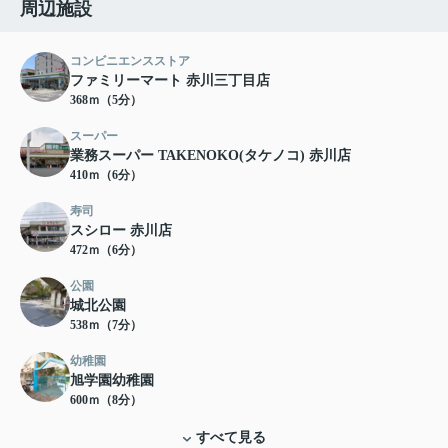
周辺施設
コンビニエンスストア
ファミリーマート 赤川三丁目店
368ｍ（5分）
スーパー
業務スーパー TAKENOKO(タケノコ) 赤川店
410ｍ（6分）
寿司
スシロー 赤川店
472ｍ（6分）
公園
城北公園
538ｍ（7分）
幼稚園
旭学園幼稚園
600ｍ（8分）
すべて見る