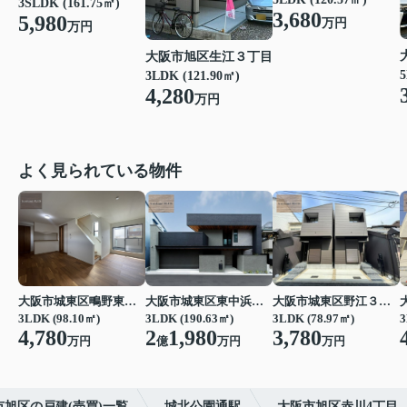
3SLDK (161.75㎡)
3,680
5,980
万円
万円
大阪市旭区生江３丁目
5
3LDK (121.90㎡)
4,280
万円
よく見られている物件
大阪市城東区鴫野東３丁目
大阪市城東区東中浜３丁目
大阪市城東区野江３丁目
3LDK (98.10㎡)
3LDK (190.63㎡)
3LDK (78.97㎡)
3
4,780
2
1,980
3,780
万円
億
万円
万円
市旭区の戸建(売買)一覧
城北公園通駅
大阪市旭区赤川4丁目