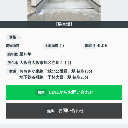
【駐車場】
-
価格
-
-(-)
4LDK
建物面積
土地面積
間取り
築16年
築年数
大阪府
大阪市旭区
赤川
４丁目
所在地
おおさか東線
「
城北公園通
」駅 徒歩10分
交通
地下鉄谷町線
「
千林大宮
」駅 徒歩23分
LINEからお問い合わせ
無料
お問い合わせ
無料