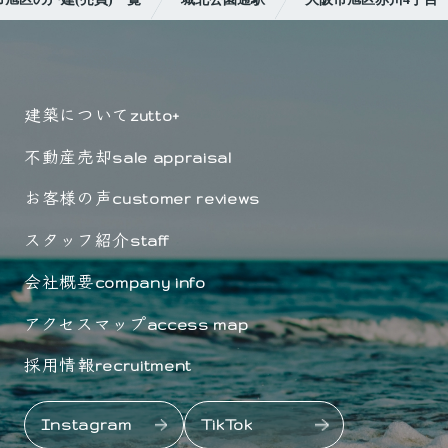
建築について
zutto+
不動産売却
sale appraisal
お客様の声
customer reviews
スタッフ紹介
staff
会社概要
company info
アクセスマップ
access map
採用情報
recruitment
Instagram
TikTok