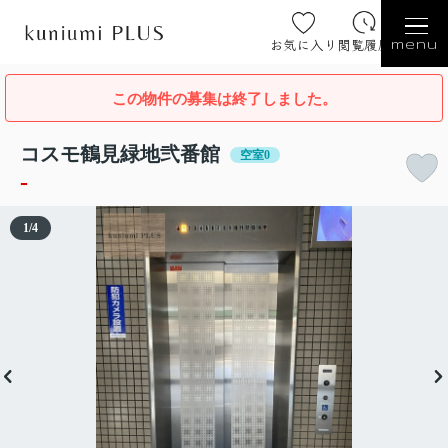
お気に入り
閲覧履歴
menu
この物件の募集は終了しました。
コスモ鶴見緑地弐番館
空室0
-
1
/
4