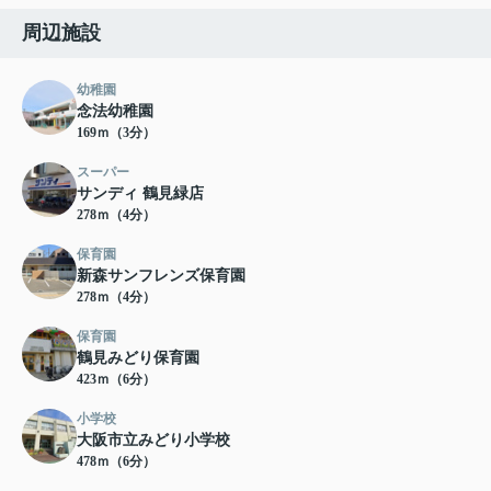
周辺施設
幼稚園
念法幼稚園
169ｍ（3分）
スーパー
サンディ 鶴見緑店
278ｍ（4分）
保育園
新森サンフレンズ保育園
278ｍ（4分）
保育園
鶴見みどり保育園
423ｍ（6分）
小学校
大阪市立みどり小学校
478ｍ（6分）