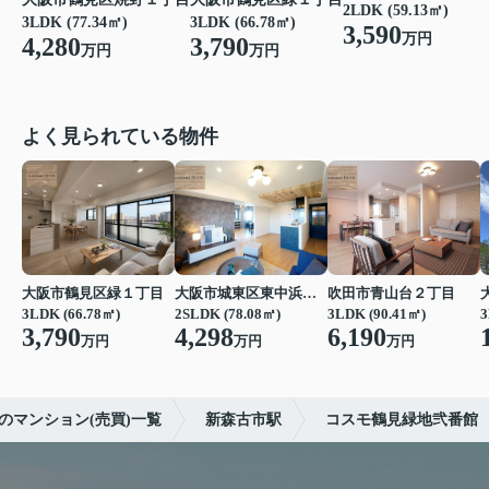
2LDK (59.13㎡)
3LDK (77.34㎡)
3LDK (66.78㎡)
3,590
万円
4,280
3,790
万円
万円
よく見られている物件
大阪市鶴見区緑１丁目
大阪市城東区東中浜６丁目
吹田市青山台２丁目
3LDK (66.78㎡)
2SLDK (78.08㎡)
3LDK (90.41㎡)
3
3,790
4,298
6,190
万円
万円
万円
のマンション(売買)一覧
新森古市駅
コスモ鶴見緑地弐番館