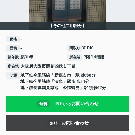
【その他共用部分】
-
価格
-
3LDK
面積
間取り
築31年
12階/14階建
築年数
所在階
大阪府
大阪市鶴見区
緑
１丁目
所在地
地下鉄今里筋線
「
新森古市
」駅 徒歩8分
交通
地下鉄今里筋線
「
清水
」駅 徒歩14分
地下鉄長堀鶴見緑地
「
今福鶴見
」駅 徒歩17分
LINEからお問い合わせ
無料
お問い合わせ
無料