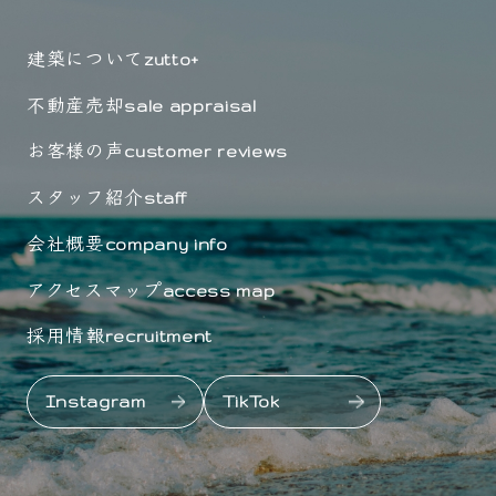
建築について
zutto+
不動産売却
sale appraisal
お客様の声
customer reviews
スタッフ紹介
staff
会社概要
company info
アクセスマップ
access map
採用情報
recruitment
Instagram
TikTok