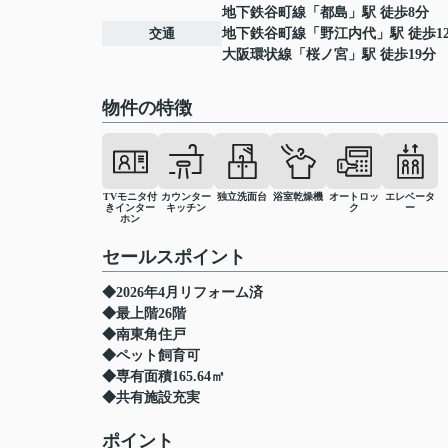
地下鉄谷町線
「
都島
」駅 徒歩8分
交通
地下鉄谷町線
「
野江内代
」駅 徒歩1
大阪環状線
「
桜ノ宮
」駅 徒歩19分
物件の特徴
TVモニタ付
カウンター
独立洗面台
浴室乾燥機
オートロッ
エレベータ
きインター
キッチン
ク
ー
ホン
セールスポイント
◆2026年4月リフォーム済
◆最上階26階
◆南東角住戸
◆ペット飼育可
◆専有面積165.64㎡
◆共有施設充実
ポイント