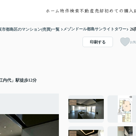
ホーム
物件検索
不動産売却
初めての購入
メゾンドール都島サンライトタワー
阪市都島区のマンション(売買)一覧
26
印刷する
お気
江内代」駅徒歩12分