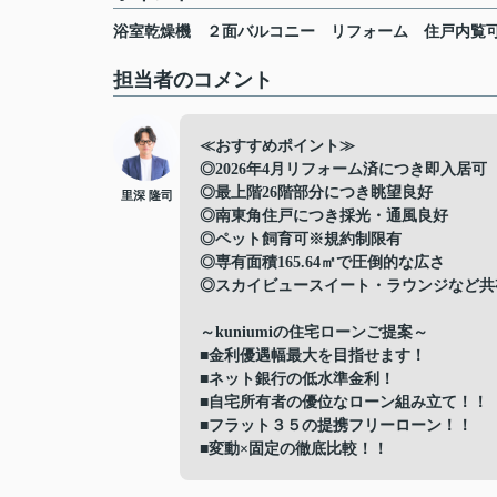
浴室乾燥機
２面バルコニー
リフォーム
住戸内覧
担当者のコメント
≪おすすめポイント≫
◎2026年4月リフォーム済につき即入居可
◎最上階26階部分につき眺望良好
里深 隆司
◎南東角住戸につき採光・通風良好
◎ペット飼育可※規約制限有
◎専有面積165.64㎡で圧倒的な広さ
◎スカイビュースイート・ラウンジなど共
～kuniumiの住宅ローンご提案～
■金利優遇幅最大を目指せます！
■ネット銀行の低水準金利！
■自宅所有者の優位なローン組み立て！！
■フラット３５の提携フリーローン！！
■変動×固定の徹底比較！！