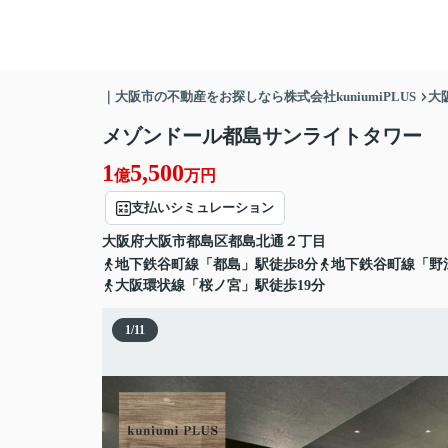
｜大阪市の不動産をお探しなら株式会社kuniumiPLUS
大
メゾンドール都島サンライトタワー
1
5,500
億
万円
支払いシミュレーション
大阪府
大阪市都島区
都島北通
２丁目
地下鉄谷町線「都島」駅徒歩8分
地下鉄谷町線「野
大阪環状線「桜ノ宮」駅徒歩19分
1
/
11