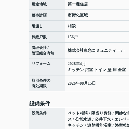
用途地域
第一種住居
都市計画
市街化区域
引渡し
相談
棟総戸数
156戸
管理会社 /
株式会社東急コミュニティ― / -
管理組合有無
リフォーム
2026年4月
キッチン 浴室 トイレ 壁 床 全室
取引条件の
2026年08月15日
有効期限
設備条件
設備条件
ペット相談 / 陽当り良好 / 閑静な
ス / 公営水道 / 公共下水 / エ
キッチン / 追焚機能浴室 / 浴室乾