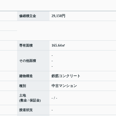
修繕積立金
29,150円
専有面積
165.64㎡
-
その他面積
-
-
建物構造
鉄筋コンクリート
種別
中古マンション
土地
- / -
(敷金 / 保証金)
接道状況
-