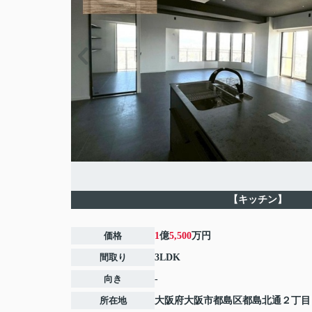
【キッチン】
価格
1
億
5,500
万円
間取り
3LDK
向き
-
所在地
大阪府
大阪市都島区
都島北通
２丁目