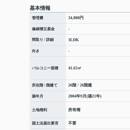
基本情報
管理費
34,800円
修繕積立基金
-
間取り / 詳細
3LDK
向き
-
バルコニー面積
41.63㎡
所在階 / 階建て
26階 / 26階建
築年月
2004年9月(築21年)
土地権利
所有権
国土法届出要否
不要