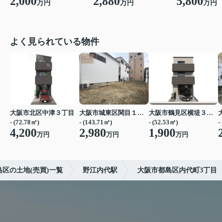
2,000
2,880
5,800
万円
万円
万円
よく見られている物件
大阪市北区中津３丁目
大阪市城東区関目１丁目
大阪市鶴見区横堤３丁目
- (72.78㎡)
- (143.71㎡)
- (52.53㎡)
-
4,200
2,980
1,900
万円
万円
万円
区の土地(売買)一覧
野江内代駅
大阪市都島区内代町3丁目