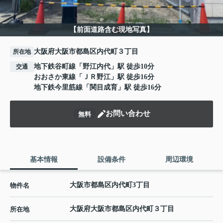
【前面道路含む現地写真】
大阪府大阪市都島区内代町３丁目
所在地
地下鉄谷町線
「
野江内代
」駅 徒歩10分
交通
おおさか東線
「
ＪＲ野江
」駅 徒歩16分
地下鉄今里筋線
「
関目成育
」駅 徒歩16分
お問い合わせ
無料
基本情報
設備条件
周辺環境
大阪市都島区内代町3丁目
物件名
大阪府
大阪市都島区
内代町
３丁目
所在地