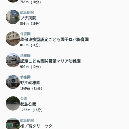
763ｍ（10分）
総合病院
ツヂ病院
801ｍ（11分）
保育園
幼保連携型認定こども園子ロバ保育園
815ｍ（11分）
幼稚園
認定こども園関目聖マリア幼稚園
909ｍ（12分）
幼稚園
野江幼稚園
1169ｍ（15分）
公園
都島公園
1232ｍ（16分）
総合病院
桜ノ宮クリニック