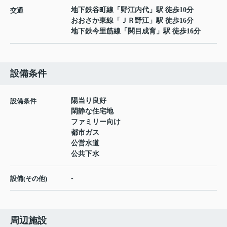
地下鉄谷町線
「
野江内代
」駅 徒歩10分
交通
おおさか東線
「
ＪＲ野江
」駅 徒歩16分
地下鉄今里筋線
「
関目成育
」駅 徒歩16分
設備条件
陽当り良好
設備条件
閑静な住宅地
ファミリー向け
都市ガス
公営水道
公共下水
-
設備(その他)
周辺施設