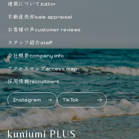
建築について
zutto+
不動産売却
sale appraisal
お客様の声
customer reviews
スタッフ紹介
staff
会社概要
company info
アクセスマップ
access map
採用情報
recruitment
Instagram
TikTok
kuniumi PLUS