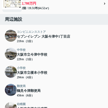
2,780万円
2階 / 19.51坪(64.52㎡)
周辺施設
コンビニエンスストア
セブンイレブン 大阪今津中1丁目店
219ｍ（3分）
中学校
大阪市立今津中学校
229ｍ（3分）
小学校
大阪市立榎本小学校
294ｍ（4分）
郵便局
鶴見今津郵便局
456ｍ（6分）
幼稚園