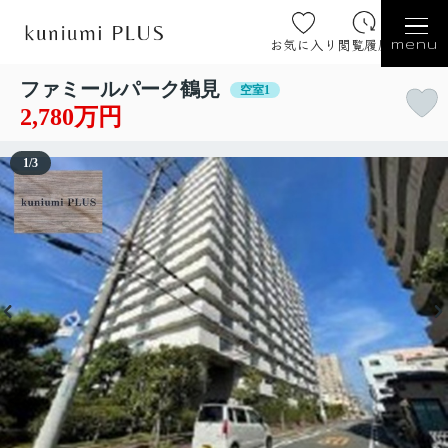
お気に入り
閲覧履歴
menu
ファミールパーク鶴見
空室1
2,780万円
1
/
3