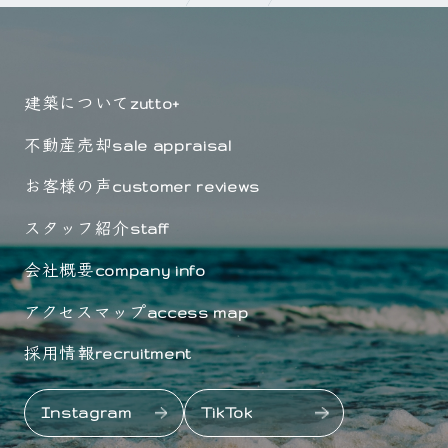
建築について
zutto+
不動産売却
sale appraisal
お客様の声
customer reviews
スタッフ紹介
staff
会社概要
company info
アクセスマップ
access map
採用情報
recruitment
Instagram
TikTok