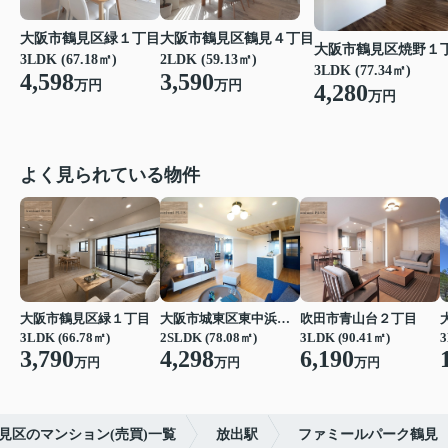
大阪市鶴見区緑１丁目
大阪市鶴見区鶴見４丁目
大阪市鶴見区焼野１
3LDK (67.18㎡)
2LDK (59.13㎡)
3LDK (77.34㎡)
4,598
3,590
万円
万円
4,280
万円
よく見られている物件
大阪市鶴見区緑１丁目
大阪市城東区東中浜６丁目
吹田市青山台２丁目
3LDK (66.78㎡)
2SLDK (78.08㎡)
3LDK (90.41㎡)
3
3,790
4,298
6,190
万円
万円
万円
見区のマンション(売買)一覧
放出駅
ファミールパーク鶴見