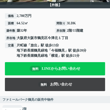
【外観】
2,780万円
価格
64.52㎡
3LDK
面積
間取り
築32年
2階/15階建
築年数
所在階
大阪府
大阪市鶴見区
今津北
１丁目
所在地
片町線
「
放出
」駅 徒歩13分
交通
地下鉄長堀鶴見緑地
「
今福鶴見
」駅 徒歩20分
地下鉄長堀鶴見緑地
「
横堤
」駅 徒歩21分
LINEからお問い合わせ
無料
お問い合わせ
無料
ファミールパーク鶴見の販売中物件
2階