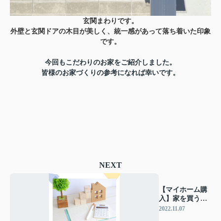
玄関まわりです。
外壁と玄関ドアの木目が美しく、統一感があって落ち着いた印象
です。
今回もこだわりのお家をご紹介しました。
皆様のお家づくりの参考になれば幸いです。
NEXT
【マイホーム購
入】家を買うベ
ストなタイミン
2022.11.07
グは？