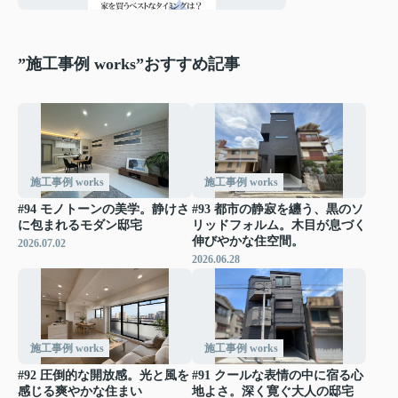
”施工事例 works”おすすめ記事
施工事例 works
施工事例 works
#94 モノトーンの美学。静けさ
#93 都市の静寂を纏う、黒のソ
に包まれるモダン邸宅
リッドフォルム。木目が息づく
伸びやかな住空間。
2026.07.02
2026.06.28
施工事例 works
施工事例 works
#92 圧倒的な開放感。光と風を
#91 クールな表情の中に宿る心
感じる爽やかな住まい
地よさ。深く寛ぐ大人の邸宅