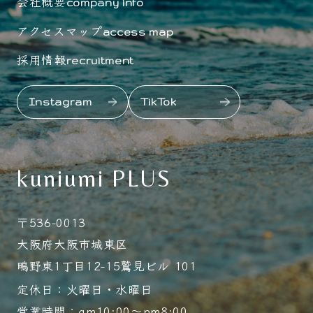
会社概要
company info
アクセスマップ
access map
採用情報
recruitment
Instagram
TikTok
kuniumi PLUS
〒536-0013
大阪府大阪市城東区
鴫野東1丁目12-15鷲見ビル 101
定休日：火曜日・水曜日
営業時間：am10:00～pm8:00