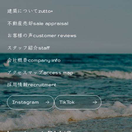
建築について
zutto+
不動産売却
sale appraisal
お客様の声
customer reviews
スタッフ紹介
staff
会社概要
company info
アクセスマップ
access map
採用情報
recruitment
Instagram
TikTok