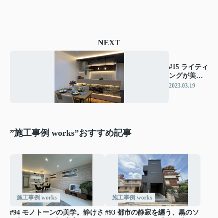
NEXT
#15 ライティ
ングが美し
いモダンな
2023.03.19
お家
”施工事例 works”おすすめ記事
施工事例 works
施工事例 works
#94 モノトーンの美学。静けさ
#93 都市の静寂を纏う、黒のソ