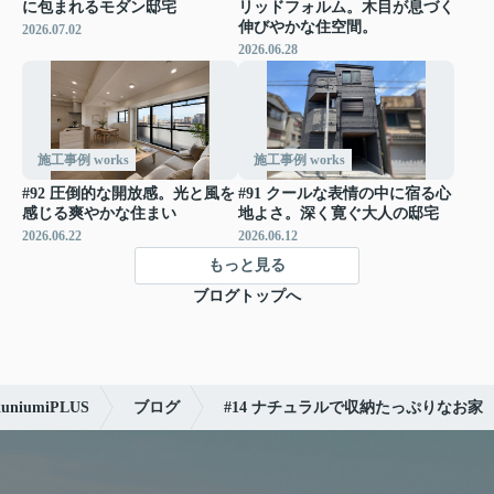
に包まれるモダン邸宅
リッドフォルム。木目が息づく
伸びやかな住空間。
2026.07.02
2026.06.28
施工事例 works
施工事例 works
#92 圧倒的な開放感。光と風を
#91 クールな表情の中に宿る心
感じる爽やかな住まい
地よさ。深く寛ぐ大人の邸宅
2026.06.22
2026.06.12
もっと見る
ブログトップへ
umiPLUS
ブログ
#14 ナチュラルで収納たっぷりなお家