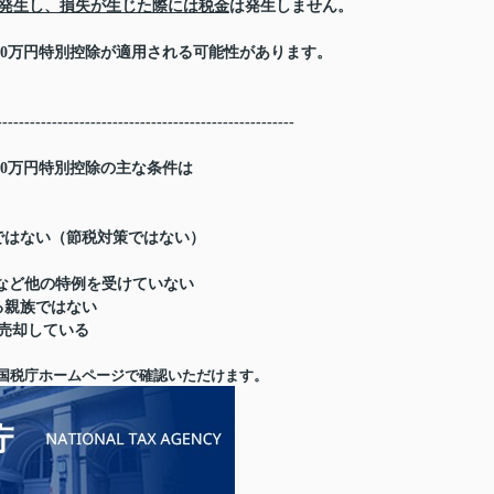
発生し、損失が生じた際には税金
は発生しません。
000万円特別控除が適用される可能性があります。
------------------------------------------------------
000万円特別控除の主な条件は
ではない（節税対策ではない）
除など他の特例を受けていない
る親族ではない
に売却している
国税庁ホームページで確認いただけます。