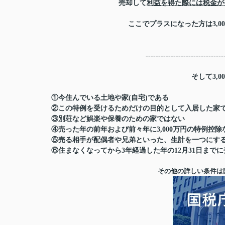
売却して
利益を得た際には税金が
ここでプラスになった方は3,
-------------------------------
そして3,
①今住んでいる土地や家(自宅)である
②この特例を受けるためだけの目的として入居した家
③別荘など娯楽や保養のための家ではない
④売った年の前年および前々年に3,000万円の特例控
⑤
売る相手が配偶者や兄弟といった、生計を一つにす
⑥住まなくなってから3年経過した年の12月31日まで
その他の詳しい条件は