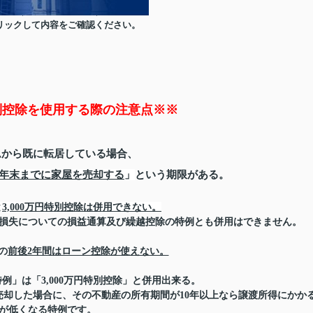
リックして内容をご確認ください。
特別控除を使用する際の注意点※※
ムから既に転居している場合、
の年末までに家屋を売却する
」
という期限がある。
と
3,000万円特別控除は併用できない。
損失についての損益通算及び繰越控除の特例とも併用はできません。
の
前後2年間はローン控除が使えない。
例」は「3,000万円特別控除」と併用出来る。
売却した場合に、その不動産の所有期間が10年以上なら譲渡所得にかか
が低くなる特例です。