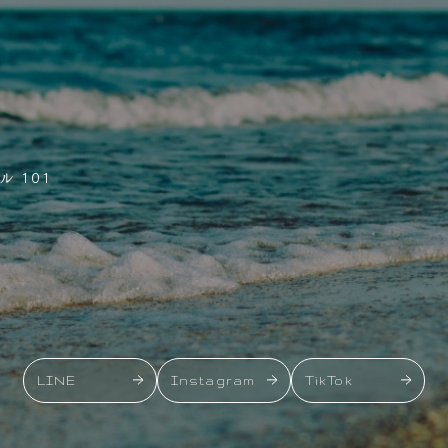
 101
LINE
Instagram
TikTok