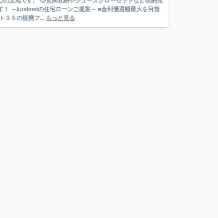
心の立地です。 ◎玄関収納やシューズクローゼットなど収納充
大を目指
３５の提携フ...
もっと見る