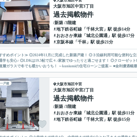
大阪市旭区
中宮
大阪市旭区中宮3丁目
過去掲載物件
/新築 /3階建
地下鉄谷町線
「
千林大宮
」駅 徒歩14分
おおさか東線
「
城北公園通
」駅 徒歩17分
京阪本線
「
千林
」駅 徒歩21分
すすめポイント≫ ◎2024年11月に完成した新築戸建！ ◎３沿線利用可能な便利な
通学も安心♪ ◎LDKは19.5帖で広々♪家族でゆったりと過ごせます！ ◎クローゼ
房・複層ガラスで冬でも暖かいおうち！ ～kuniumiの住宅ローンご提案～ ■金利優遇幅
一戸建
大阪市旭区
中宮
大阪市旭区中宮2丁目
過去掲載物件
/新築 /3階建
おおさか東線
「
城北公園通
」駅 徒歩11分
地下鉄谷町線
「
千林大宮
」駅 徒歩15分