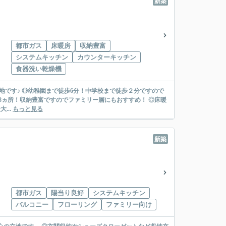
新築
都市ガス
床暖房
収納豊富
システムキッチン
カウンターキッチン
食器洗い乾燥機
立地です♪ ◎幼稚園まで徒歩6分！中学校まで徒歩２分ですので
ット8ヵ所！収納豊富ですのでファミリー層にもおすすめ！ ◎床暖
最大...
もっと見る
新築
都市ガス
陽当り良好
システムキッチン
バルコニー
フローリング
ファミリー向け