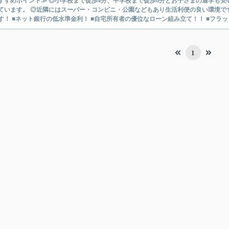
すすめポイント≫ ◎小学校まで徒歩4分、中学校まで徒歩6分とお子さまの通学も安
ます。 ◎近隣にはスーパー・コンビニ・公園などもあり生活利便の良い環境です！ ～kuniumiの住宅ローンご提案～ ■金利優遇幅最
す！ ■ネット銀行の低水準金利！ ■自宅所有者の優位なローン組み立て！！ ■フラット
1