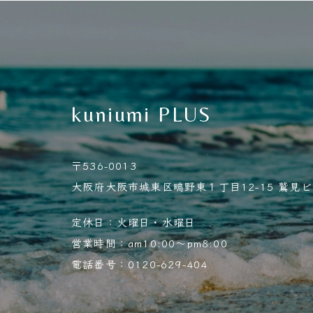
kuniumi PLUS
〒536-0013
大阪府大阪市城東区鴫野東１丁目12-15 鷲見ビル
定休日：火曜日・水曜日
営業時間：am10:00～pm8:00
電話番号：0120-629-404