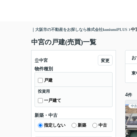
｜大阪市の不動産をお探しなら株式会社kuniumiPLUS
中
中宮の戸建(売買)一覧
お
中宮
変更
物件種別
東
戸建
投資用
4
件
一戸建て
中古
新築・中古
指定しない
新築
中古