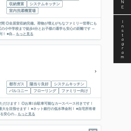
収納豊富
システムキッチン
室内洗濯機置場
Instagram
住空間 ◎全居室収納完備。荷物が増えがちなファミリー世帯にも
の小中学校まで徒歩4分とお子様の通学も安心の距離です ～
 ■自...
もっと見る
都市ガス
陽当り良好
システムキッチン
バルコニー
フローリング
ファミリー向け
いただけます！ ◎お車1台駐車可能なカースペース付きです！
安心の...
もっと見る