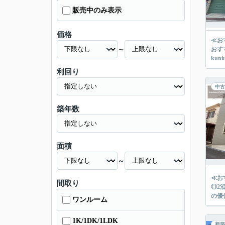
販売中のみ表示
価格
≪お
～
おす
ku
利回り
中古
築年数
面積
～
≪お
間取り
◎2沿線以上利用可
の優
ワンルーム
1K/1DK/1LDK
新築