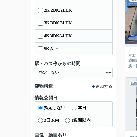
2K/2DK/2LDK
3K/3DK/3LDK
4K/4DK/4LDK
5K以上
≪お
通園
駅・バス停からの時間
新築
建物構造
追加する
情報公開日
指定しない
本日
3日以内
1週間以内
画像・動画あり