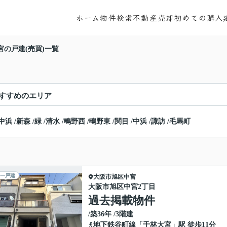
ホーム
物件検索
不動産売却
初めての購入
宮の戸建(売買)一覧
すすめのエリア
中浜
/
新森
/
緑
/
清水
/
鴫野西
/
鴫野東
/
関目
/
中浜
/
諏訪
/
毛馬町
一戸建
大阪市旭区
中宮
大阪市旭区中宮2丁目
過去掲載物件
/築36年 /3階建
地下鉄谷町線
「
千林大宮
」駅 徒歩11分