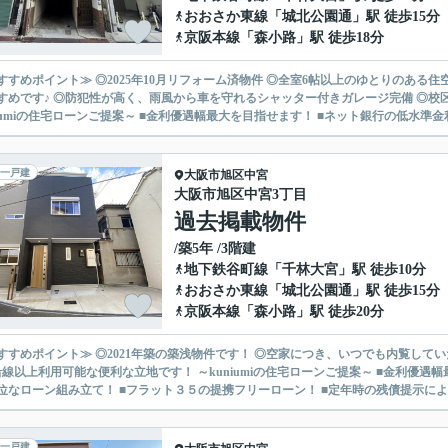
おおさか東線
「
城北公園通
」駅 徒歩15分
京阪本線
「
森小路
」駅 徒歩18分
すすめポイント≫ ◎2025年10月リフォーム済物件 ◎全室6帖以上のゆとりのある
すめです♪ ◎防犯性が高く、雨風から車を守れるシャッター付きガレージ完備 ◎校区
niumiの住宅ローンご提案～ ■金利優遇幅最大を目指せます！ ■ネット銀行の低水準金利！
一戸建
大阪市旭区
中宮
大阪市旭区中宮3丁目
過去掲載物件
/築5年 /3階建
地下鉄谷町線
「
千林大宮
」駅 徒歩10分
おおさか東線
「
城北公園通
」駅 徒歩15分
京阪本線
「
森小路
」駅 徒歩20分
すすめポイント≫ ◎2021年築の築浅物件です！ ◎空家につき、いつでも内覧して
能な便利な立地です！ ～kuniumiの住宅ローンご提案～ ■金利優遇幅最大を目指せます！ ■ネット銀行の低水準金利！ ■自宅所有者
位なローン組み立て！ ■フラット３５の提携フリーローン！ ■定年時の残債提示による
一戸建