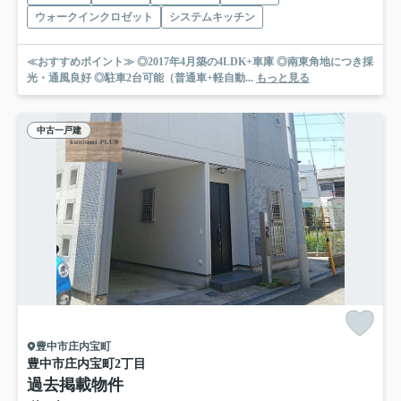
ウォークインクロゼット
システムキッチン
≪おすすめポイント≫ ◎2017年4月築の4LDK+車庫 ◎南東角地につき採
光・通風良好 ◎駐車2台可能（普通車+軽自動...
もっと見る
中古一戸建
豊中市庄内宝町
豊中市庄内宝町2丁目
過去掲載物件