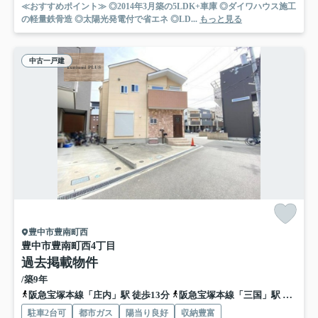
≪おすすめポイント≫ ◎2014年3月築の5LDK+車庫 ◎ダイワハウス施工
の軽量鉄骨造 ◎太陽光発電付で省エネ ◎LD...
もっと見る
中古一戸建
豊中市豊南町西
豊中市豊南町西4丁目
過去掲載物件
/築9年
阪急宝塚本線「庄内」駅 徒歩13分
阪急宝塚本線「三国」駅 徒歩16分
駐車2台可
都市ガス
陽当り良好
収納豊富