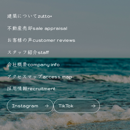
建築について
zutto+
不動産売却
sale appraisal
お客様の声
customer reviews
スタッフ紹介
staff
会社概要
company info
アクセスマップ
access map
採用情報
recruitment
Instagram
TikTok