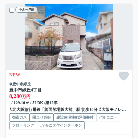
中古一戸建
NEW
豊中市緑丘
豊中市緑丘4丁目
8,280
万円
- / 129.10㎡ / 5LDK /築12年
北大阪急行電鉄「箕面船場阪大前」駅 徒歩19分
大阪モノレール本線「少路」駅 徒歩18分
都市ガス
陽当り良好
建設住宅性能評価書付
バルコニー
フローリング
TVモニタ付インターホン