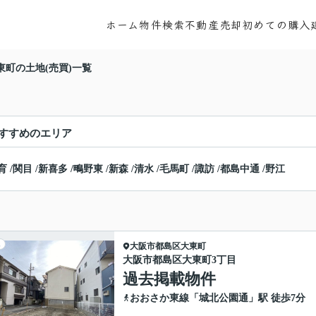
ホーム
物件検索
不動産売却
初めての購入
東町の土地(売買)一覧
すすめのエリア
育
/
関目
/
新喜多
/
鴫野東
/
新森
/
清水
/
毛馬町
/
諏訪
/
都島中通
/
野江
大阪市都島区
大東町
大阪市都島区大東町3丁目
過去掲載物件
おおさか東線
「
城北公園通
」駅 徒歩7分