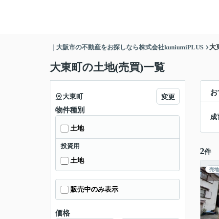
｜大阪市の不動産をお探しなら株式会社kuniumiPLUS
大
大東町の土地(売買)一覧
お
大東町
変更
物件種別
成
土地
投資用
2
件
土地
売地
販売中のみ表示
価格