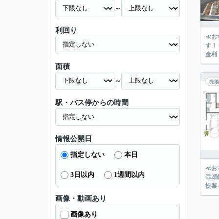
～
利回り
≪お
す！ ◎最寄
金利
面積
～
売地
駅・バス停からの時間
情報公開日
指定しない
本日
≪お
3日以内
1週間以内
◎2階
提案
画像・動画あり
画像あり