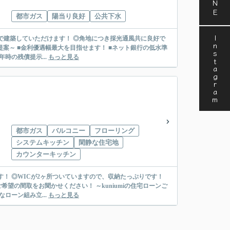
都市ガス
陽当り良好
公共下水
Instagram
で建築していただけます！ ◎角地につき採光通風共に良好で
時の残債提示...
もっと見る
都市ガス
バルコニー
フローリング
システムキッチン
閑静な住宅地
カウンターキッチン
！ ◎WICが2ヶ所ついていますので、収納たっぷりです！
ください！ ～kuniumiの住宅ローンご
ローン組み立...
もっと見る