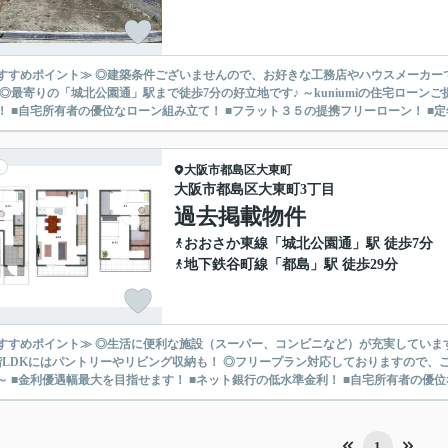
すすめポイント≫ ◎建築条件ございませんので、お好きな工務店やハウスメーカー
りの「城北公園通」駅まで徒歩7分の好立地です♪ ～kuniumiの住宅ローンご提案～ ■金利優遇幅最大を目指せます！ ■ネット銀行の低水準
！ ■自宅所有者の優位なローン組み立て！ ■フラット３５の提携フリーローン！ ■定年
大阪市都島区
大東町
大阪市都島区大東町3丁目
過去掲載物件
おおさか東線
「
城北公園通
」駅 徒歩7分
地下鉄谷町線
「
都島
」駅 徒歩29分
すすめポイント≫ ◎生活に便利な施設（スーパー、コンビニなど）が充実しています
LDKにはパントリーやリビング収納も！ ◎フリープラン対応しておりますので、ご希望の間取をお聞かせ
～ ■金利優遇幅最大を目指せます！ ■ネット銀行の低水準金利！ ■自宅所有者の優位な
1