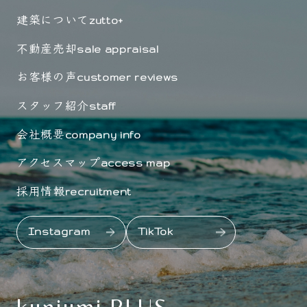
建築について
zutto+
不動産売却
sale appraisal
お客様の声
customer reviews
スタッフ紹介
staff
会社概要
company info
アクセスマップ
access map
採用情報
recruitment
Instagram
TikTok
kuniumi PLUS