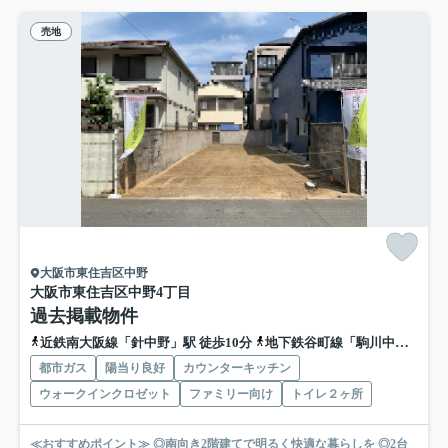
売地
大阪市東住吉区中野
大阪市東住吉区中野4丁目
過去掲載物件
近鉄南大阪線「針中野」駅 徒歩10分
地下鉄谷町線「駒川中野」駅 徒歩14分
都市ガス
陽当り良好
カウンターキッチン
ウォークインクロゼット
ファミリー向け
トイレ２ヶ所
≪おすすめポイント≫ ◎南向き2階建てで明るく快適な暮らしを ◎2台