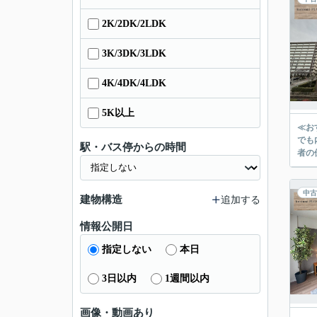
2K/2DK/2LDK
3K/3DK/3LDK
4K/4DK/4LDK
5K以上
≪お
でも内覧可能 ◎
駅・バス停からの時間
者の
中古
建物構造
追加する
情報公開日
指定しない
本日
3日以内
1週間以内
画像・動画あり