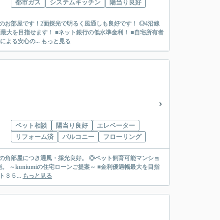
都市ガス
システムキッチン
陽当り良好
のお部屋です！2面採光で明るく風通しも良好です！ ◎4沿線
よる安心の...
もっと見る
ペット相談
陽当り良好
エレベーター
リフォーム済
バルコニー
フローリング
部分の角部屋につき通風・採光良好。 ◎ペット飼育可能マンショ
を目指
３５...
もっと見る