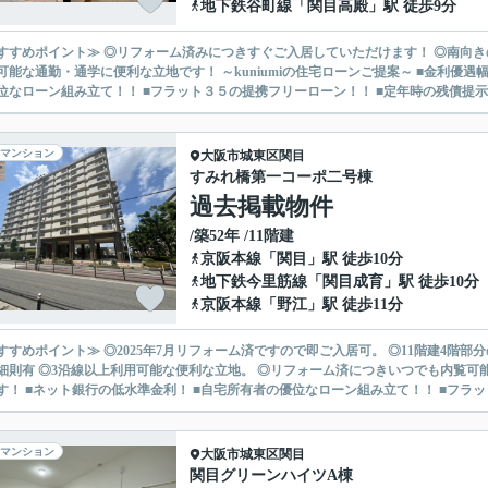
地下鉄谷町線
「
関目高殿
」駅 徒歩9分
すすめポイント≫ ◎リフォーム済みにつきすぐご入居していただけます！ ◎南向き
学に便利な立地です！ ～kuniumiの住宅ローンご提案～ ■金利優遇幅最大を目指せます！ ■ネット銀行の低水準金利！ ■自宅所有者
位なローン組み立て！！ ■フラット３５の提携フリーローン！！ ■定年時の残債提示に
マンション
大阪市城東区
関目
すみれ橋第一コーポ二号棟
過去掲載物件
/築52年 /11階建
京阪本線
「
関目
」駅 徒歩10分
地下鉄今里筋線
「
関目成育
」駅 徒歩10分
京阪本線
「
野江
」駅 徒歩11分
すすめポイント≫ ◎2025年7月リフォーム済ですので即ご入居可。 ◎11階建4階
有 ◎3沿線以上利用可能な便利な立地。 ◎リフォーム済につきいつでも内覧可能。 ～kuniumiの住宅ローンご提案～ ■金利優遇幅最大
す！ ■ネット銀行の低水準金利！ ■自宅所有者の優位なローン組み立て！！ ■フラット
マンション
大阪市城東区
関目
関目グリーンハイツA棟