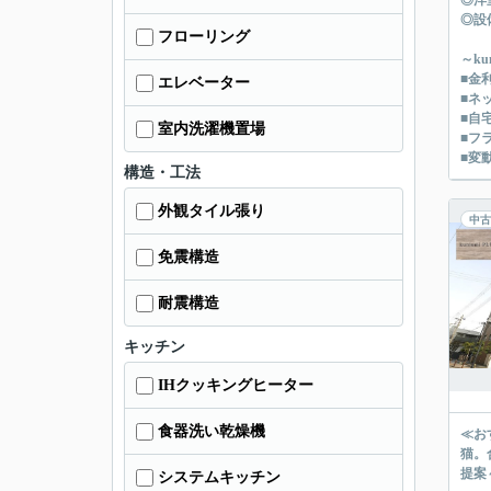
◎洋
◎設
フローリング
～k
■金
エレベーター
■ネ
■自
室内洗濯機置場
■フ
■変
構造・工法
外観タイル張り
中古
免震構造
耐震構造
キッチン
IHクッキングヒーター
食器洗い乾燥機
≪お
猫。合
提案
システムキッチン