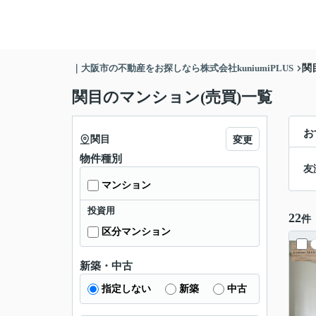
｜大阪市の不動産をお探しなら株式会社kuniumiPLUS
関
関目のマンション(売買)一覧
お
関目
変更
物件種別
友
マンション
投資用
22
件
区分マンション
新築・中古
指定しない
新築
中古