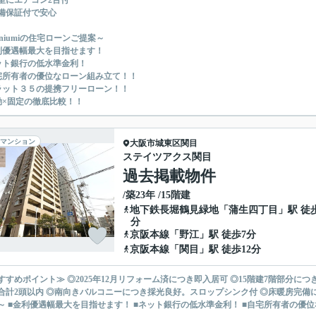
室にエアコン2台付
備保証付で安心
uniumiの住宅ローンご提案～
利優遇幅最大を目指せます！
ット銀行の低水準金利！
宅所有者の優位なローン組み立て！！
ラット３５の提携フリーローン！！
動×固定の徹底比較！！
マンション
大阪市城東区
関目
ステイツアクス関目
過去掲載物件
/築23年 /15階建
地下鉄長堀鶴見緑地
「
蒲生四丁目
」駅 徒
分
京阪本線
「
野江
」駅 徒歩7分
京阪本線
「
関目
」駅 徒歩12分
すすめポイント≫ ◎2025年12月リフォーム済につき即入居可 ◎15階建7階部分に
計2頭以内 ◎南向きバルコニーにつき採光良好。スロップシンク付 ◎床暖房完備につき足元暖か ◎設備
～ ■金利優遇幅最大を目指せます！ ■ネット銀行の低水準金利！ ■自宅所有者の優位な