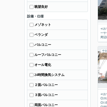
眺望良好
設備・仕様
メゾネット
≪お
ーサ
ベランダ
バルコニー
中古
ルーフバルコニー
オール電化
24時間換気システム
２面バルコニー
≪お
３面バルコニー
◎2
◎1
両面バルコニー