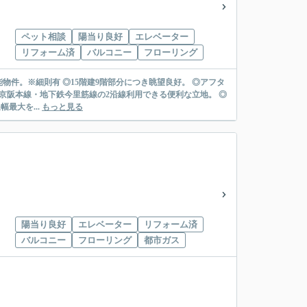
ペット相談
陽当り良好
エレベーター
リフォーム済
バルコニー
フローリング
能物件。※細則有 ◎15階建9階部分につき眺望良好。 ◎アフタ
京阪本線・地下鉄今里筋線の2沿線利用できる便利な立地。 ◎
金利優遇幅最大を...
もっと見る
陽当り良好
エレベーター
リフォーム済
バルコニー
フローリング
都市ガス