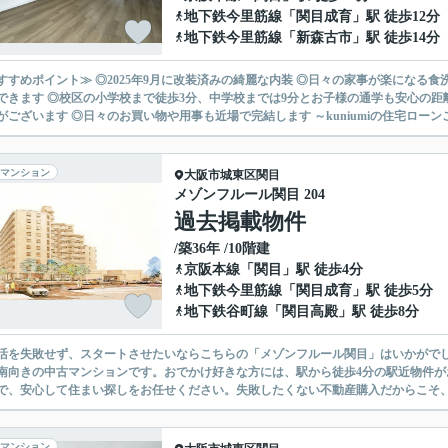
地下鉄今里筋線
「
関目成育
」駅 徒歩12分
地下鉄今里筋線
「
新森古市
」駅 徒歩14分
すすめポイント≫ ◎2025年9月に改装済みの綺麗な内装 ◎日々の家事が楽になる
できます ◎校区の小学校まで徒歩3分、中学校までは9分とお子様の通学も安心の距離
便局がございます ◎日々のお買い物や用事も近場で完結します ～kuniu
マンション
大阪市城東区
関目
メゾンフルール関目 204
過去掲載物件
/築36年 /10階建
京阪本線
「
関目
」駅 徒歩4分
地下鉄今里筋線
「
関目成育
」駅 徒歩5分
地下鉄谷町線
「
関目高殿
」駅 徒歩8分
活を失敗せず、スタートさせたいならこちらの「メゾンフルール関目」はいかがでしょ
南向きの中古マンションです。おでかけ好きな方には、駅から徒歩4分の駅近物件
で、安心して住まい探しをお任せください。失敗したくない不動産購入だからこそ
マンション