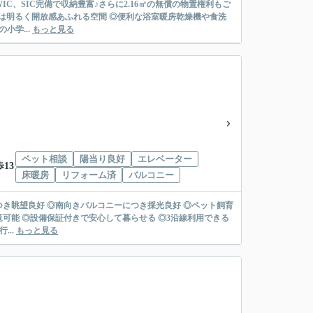
IC、SIC完備で収納豊富♪さらに2.16㎡の無償の物置権利もご
DKは明るく開放感あふれる空間 ◎便利な浴室暖房乾燥機や食洗
小学...
もっと見る
ペット相談
陽当り良好
エレベーター
13
床暖房
リフォーム済
バルコニー
につき眺望良好 ◎南向きバルコニーにつき採光良好 ◎ペット飼育
可能 ◎設備保証付きで安心して暮らせる ◎3沿線利用できる
...
もっと見る