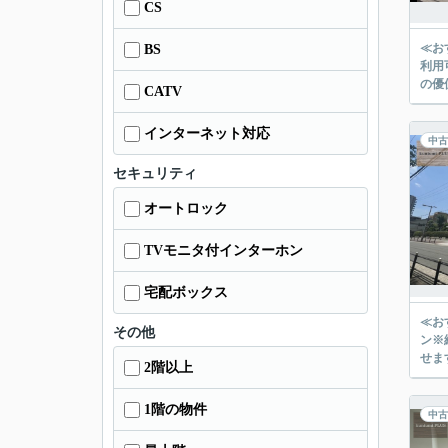
CS
≪お
BS
利用可能な通勤・通
の優
CATV
インターネット対応
中古
セキュリティ
オートロック
TVモニタ付インターホン
宅配ボックス
≪お
その他
ン※細則
せま
2階以上
1階の物件
中古