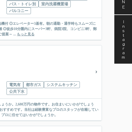
バス・トイレ別
室内洗濯機置場
バルコニー
Instagram
食洗機付 ◎エレベーター3基有。朝の通勤・通学時もスムーズに
 ◎徒歩10分圏内にスーパー3軒、病院3院、コンビニ3軒、郵
miの住宅ローンご提案～ ...
もっと見る
電気有
都市ガス
システムキッチン
公共下水
うか。2,680万円の物件です。お住まいにいかがでしょう
がおすすめです。当社は経験豊富なプロのスタッフが在籍してい
、プロに任せてはいかがでしょうか。