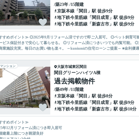
/築23年 /15階建
京阪本線
「
関目
」駅 徒歩9分
地下鉄今里筋線
「
関目成育
」駅 徒歩9分
地下鉄今里筋線
「
新森古市
」駅 徒歩9分
すすめポイント≫ ◎2025年9月リフォーム済ですので即ご入居可。 ◎ペット飼育可
ービス保証付きで安心して暮らせる。 ◎リフォーム済につきいつでも内覧可能。 ◎
周辺商業施設充実。毎日のお買い物も楽々。 ～kuniumiの住宅ローンご提案～ ■
マンション
大阪市城東区
関目
関目グリーンハイツA棟
過去掲載物件
/築49年 /11階建
京阪本線
「
関目
」駅 徒歩8分
地下鉄今里筋線
「
関目成育
」駅 徒歩9分
地下鉄今里筋線
「
新森古市
」駅 徒歩10分
すすめポイント≫
025年12月リフォーム済につき即入居可
1階建最上階につき眺望良好