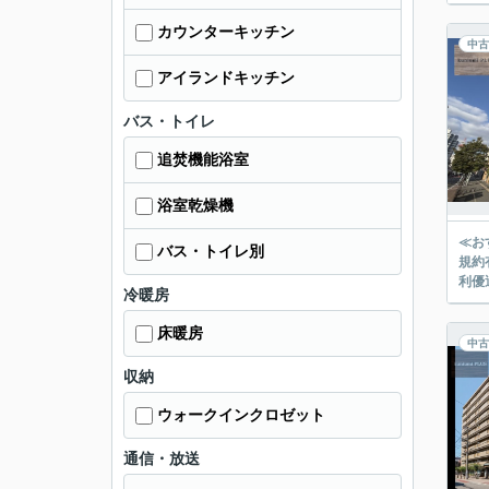
カウンターキッチン
中古
アイランドキッチン
バス・トイレ
追焚機能浴室
浴室乾燥機
≪お
バス・トイレ別
規約有
利優
冷暖房
床暖房
中古
収納
ウォークインクロゼット
通信・放送