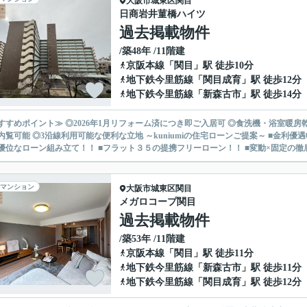
大阪市城東区
関目
日商岩井菫橋ハイツ
過去掲載物件
/築48年 /11階建
京阪本線
「
関目
」駅 徒歩10分
地下鉄今里筋線
「
関目成育
」駅 徒歩12分
地下鉄今里筋線
「
新森古市
」駅 徒歩14分
すすめポイント≫ ◎2026年1月リフォーム済につき即ご入居可 ◎食洗機・浴室暖
3沿線利用可能な便利な立地 ～kuniumiの住宅ローンご提案～ ■金利優遇幅最大を目指せます！ ■ネット銀行の低水準金利！ ■自宅所有
優位なローン組み立て！！ ■フラット３５の提携フリーローン！！ ■変動×固定の徹底比
マンション
大阪市城東区
関目
メガロコープ関目
過去掲載物件
/築53年 /11階建
京阪本線
「
関目
」駅 徒歩11分
地下鉄今里筋線
「
新森古市
」駅 徒歩11分
地下鉄今里筋線
「
関目成育
」駅 徒歩12分