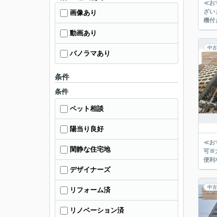
≪お
ざい
画像あり
機付
動画あり
中古
パノラマあり
条件
条件
ペット相談
陽当り良好
≪お
閑静な住宅地
可※
デザイナーズ
中古
リフォーム済
リノベーション済