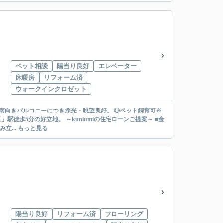
ペット相談
陽当り良好
エレベーター
床暖房
リフォーム済
ウォークインクロゼット
分。南向きバルコニーにつき採光・眺望良好。 ◎ペット飼育可※
iumiの住宅ローンご提案～ ■金
立...
もっと見る
陽当り良好
リフォーム済
フローリング