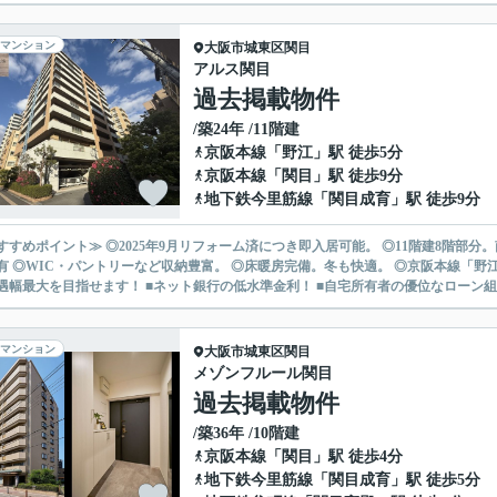
マンション
大阪市城東区
関目
アルス関目
過去掲載物件
/築24年 /11階建
京阪本線
「
野江
」駅 徒歩5分
京阪本線
「
関目
」駅 徒歩9分
地下鉄今里筋線
「
関目成育
」駅 徒歩9分
すすめポイント≫ ◎2025年9月リフォーム済につき即入居可能。 ◎11階建8階部
 ◎WIC・パントリーなど収納豊富。 ◎床暖房完備。冬も快適。 ◎京阪本線「野江」駅徒歩5分の好立地。 ～kun
遇幅最大を目指せます！ ■ネット銀行の低水準金利！ ■自宅所有者の優位なローン組み
マンション
大阪市城東区
関目
メゾンフルール関目
過去掲載物件
/築36年 /10階建
京阪本線
「
関目
」駅 徒歩4分
地下鉄今里筋線
「
関目成育
」駅 徒歩5分