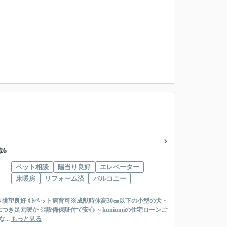
歩6
ペット相談
陽当り良好
エレベーター
床暖房
リフォーム済
バルコニー
つき眺望良好 ◎ペット飼育可※成獣時体高30㎝以下の小型の犬・
保証付で安心 ～kuniumiの住宅ローンご
...
もっと見る