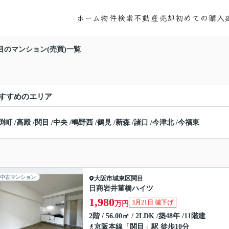
ホーム
物件検索
不動産売却
初めての購入
目のマンション(売買)一覧
すすめのエリア
渕町
/
高殿
/
関目
/
中央
/
鴫野西
/
鶴見
/
新森
/
諸口
/
今津北
/
今福東
中古マンション
大阪市城東区
関目
日商岩井菫橋ハイツ
1,980
3月21日 値下げ
万円
2階 / 56.00㎡ / 2LDK /築48年 /11階建
京阪本線
「
関目
」駅 徒歩10分