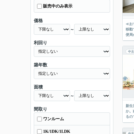
販売中のみ表示
価格
≪お
～
移動
利回り
中古
築年数
面積
～
新生
間取り
か。
るの
ワンルーム
1K/1DK/1LDK
中古