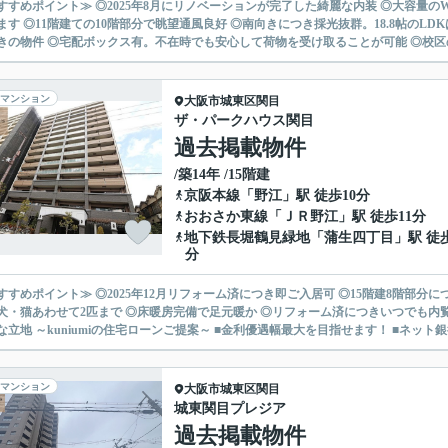
すすめポイント≫ ◎2025年8月にリノベーションが完了した綺麗な内装 ◎大容量のW
ます ◎11階建ての10階部分で眺望通風良好 ◎南向きにつき採光抜群。18.8帖のL
きの物件 ◎宅配ボックス有。不在時でも安心して荷物を受け取ることが可能 ◎校区の
マンション
大阪市城東区
関目
ザ・パークハウス関目
過去掲載物件
/築14年 /15階建
京阪本線
「
野江
」駅 徒歩10分
おおさか東線
「
ＪＲ野江
」駅 徒歩11分
地下鉄長堀鶴見緑地
「
蒲生四丁目
」駅 徒歩
分
すすめポイント≫ ◎2025年12月リフォーム済につき即ご入居可 ◎15階建8階部分
犬・猫あわせて2匹まで ◎床暖房完備で足元暖か ◎リフォーム済につきいつでも内覧
便利な立地 ～kuniumiの住宅ローンご提案～ ■金利優遇幅最大を目指せます！ ■ネット銀行
マンション
大阪市城東区
関目
城東関目プレジア
過去掲載物件