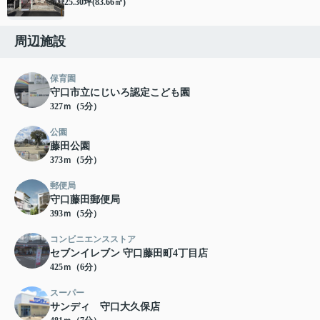
25.30坪(83.66㎡)
周辺施設
保育園
守口市立にじいろ認定こども園
327ｍ（5分）
公園
藤田公園
373ｍ（5分）
郵便局
守口藤田郵便局
393ｍ（5分）
コンビニエンスストア
セブンイレブン 守口藤田町4丁目店
425ｍ（6分）
スーパー
サンディ 守口大久保店