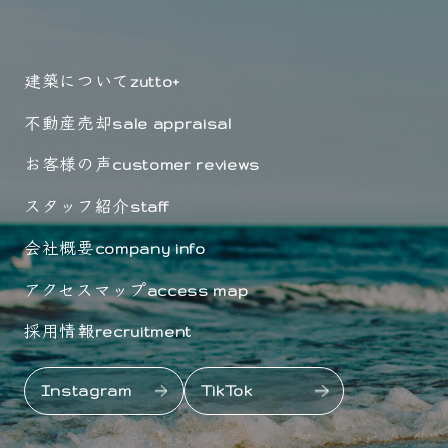
建築について
zutto+
不動産売却
sale appraisal
お客様の声
customer reviews
スタッフ紹介
staff
会社概要
company info
アクセスマップ
access map
採用情報
recruitment
Instagram
TikTok