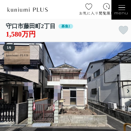
お気に入り
閲覧履歴
menu
守口市藤田町2丁目
募集1
1,580万円
1
/
6