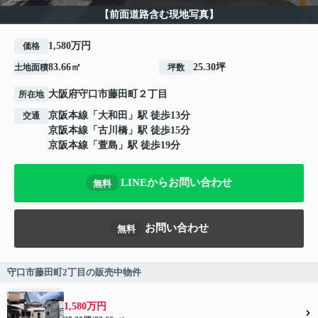
【前面道路含む現地写真】
1,580万円
価格
83.66㎡
25.30坪
土地面積
坪数
大阪府
守口市
藤田町
２丁目
所在地
京阪本線
「
大和田
」駅 徒歩13分
交通
京阪本線
「
古川橋
」駅 徒歩15分
京阪本線
「
萱島
」駅 徒歩19分
LINEからお問い合わせ
無料
お問い合わせ
無料
守口市藤田町2丁目の販売中物件
1,580万円