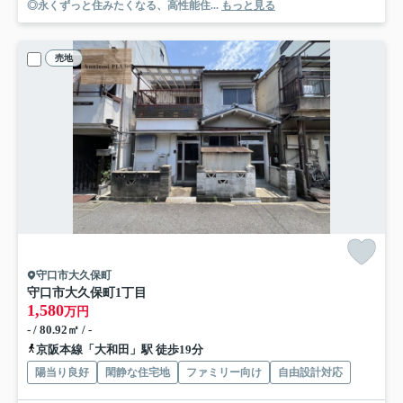
◎永くずっと住みたくなる、高性能住...
もっと見る
売地
守口市大久保町
守口市大久保町1丁目
1,580
万円
- / 80.92㎡ / -
京阪本線「大和田」駅 徒歩19分
陽当り良好
閑静な住宅地
ファミリー向け
自由設計対応