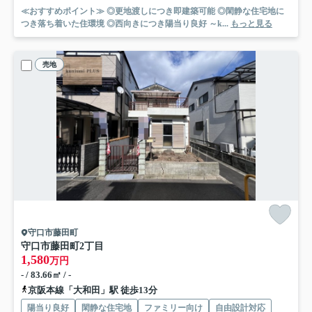
≪おすすめポイント≫ ◎更地渡しにつき即建築可能 ◎閑静な住宅地に
つき落ち着いた住環境 ◎西向きにつき陽当り良好 ～k...
もっと見る
売地
守口市藤田町
守口市藤田町2丁目
1,580
万円
- / 83.66㎡ / -
京阪本線「大和田」駅 徒歩13分
陽当り良好
閑静な住宅地
ファミリー向け
自由設計対応