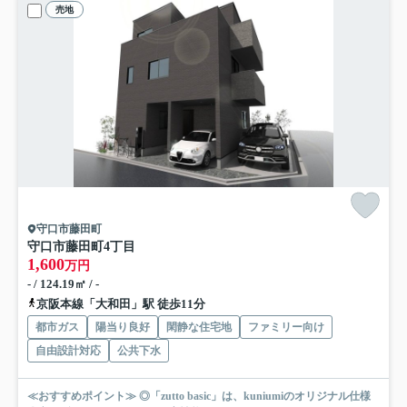
売地
守口市藤田町
守口市藤田町4丁目
1,600
万円
- / 124.19㎡ / -
京阪本線「大和田」駅 徒歩11分
都市ガス
陽当り良好
閑静な住宅地
ファミリー向け
自由設計対応
公共下水
≪おすすめポイント≫ ◎「zutto basic」は、kuniumiのオリジナル仕様