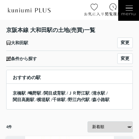
お気に入り
閲覧履歴
menu
京阪本線 大和田駅の土地(売買)一覧
変更
大和田駅
変更
条件から探す
おすすめの駅
京橋駅
/
鴫野駅
/
関目成育駅
/
ＪＲ野江駅
/
清水駅
/
関目高殿駅
/
横堤駅
/
千林駅
/
野江内代駅
/
森小路駅
4
件