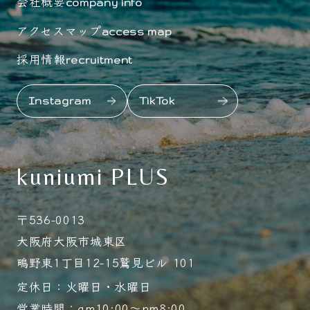
会社概要
company info
アクセスマップ
access map
採用情報
recruitment
Instagram
TikTok
kuniumi PLUS
〒536-0013
大阪府大阪市城東区
鴫野東1丁目12-15鷲見ビル 101
定休日：火曜日・水曜日
営業時間：am10:00～pm8:00