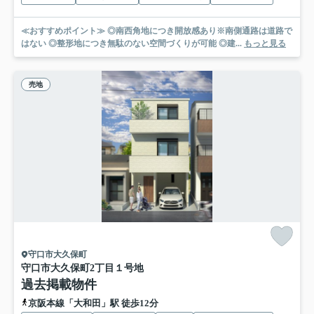
≪おすすめポイント≫ ◎南西角地につき開放感あり※南側通路は道路で
はない ◎整形地につき無駄のない空間づくりが可能 ◎建...
もっと見る
売地
守口市大久保町
守口市大久保町2丁目
１号地
過去掲載物件
京阪本線「大和田」駅 徒歩12分