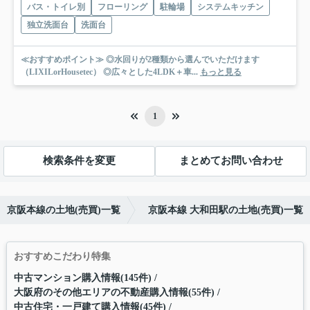
バス・トイレ別
フローリング
駐輪場
システムキッチン
独立洗面台
洗面台
≪おすすめポイント≫ ◎水回りが2種類から選んでいただけます
（LIXILorHousetec） ◎広々とした4LDK＋車...
もっと見る
1
検索条件を変更
まとめてお問い合わせ
京阪本線の土地(売買)一覧
京阪本線 大和田駅の土地(売買)一覧
おすすめこだわり特集
中古マンション購入情報(145件)
大阪府のその他エリアの不動産購入情報(55件)
中古住宅・一戸建て購入情報(45件)