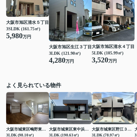
大阪市旭区清水５丁目
3SLDK (161.75㎡)
5,980
万円
大阪市旭区清水４丁目
大阪市旭区生江３丁目
5LDK (105.99㎡)
3LDK (121.90㎡)
3,520
4,280
万円
万円
よく見られている物件
大阪市城東区鴫野東３丁目
大阪市城東区東中浜３丁目
大阪市城東区野江３丁目
3LDK (98.10㎡)
3LDK (190.63㎡)
3LDK (78.97㎡)
3