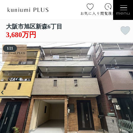
お気に入り
閲覧履歴
menu
大阪市旭区新森6丁目
3,680万円
1
/
21