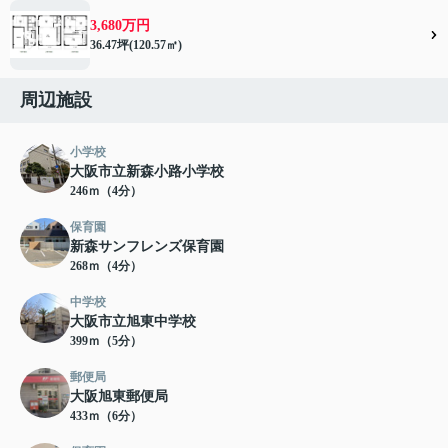
3,680万円
36.47坪(120.57㎡)
周辺施設
小学校
大阪市立新森小路小学校
246ｍ（4分）
保育園
新森サンフレンズ保育園
268ｍ（4分）
中学校
大阪市立旭東中学校
399ｍ（5分）
郵便局
大阪旭東郵便局
433ｍ（6分）