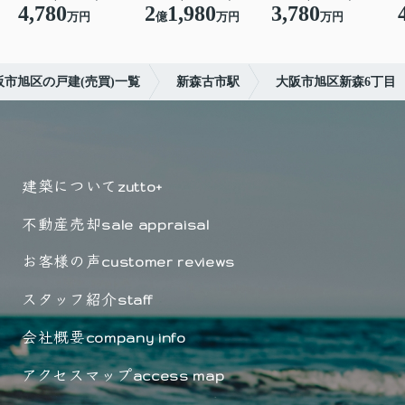
4,780
2
1,980
3,780
万円
億
万円
万円
阪市旭区の戸建(売買)一覧
新森古市駅
大阪市旭区新森6丁目
建築について
zutto+
不動産売却
sale appraisal
お客様の声
customer reviews
スタッフ紹介
staff
会社概要
company info
アクセスマップ
access map