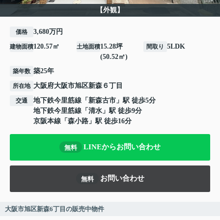
【外観】
3,680万円
価格
120.57㎡
15.28坪
5LDK
建物面積
土地面積
間取り
(50.52㎡)
築25年
築年数
大阪府
大阪市旭区
新森
６丁目
所在地
地下鉄今里筋線
「
新森古市
」駅 徒歩5分
交通
地下鉄今里筋線
「
清水
」駅 徒歩9分
京阪本線
「
森小路
」駅 徒歩16分
LINEからお問い合わせ
無料
お問い合わせ
無料
大阪市旭区新森6丁目の販売中物件