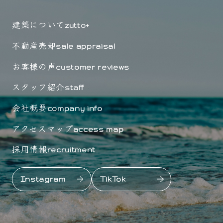
建築について
zutto+
不動産売却
sale appraisal
お客様の声
customer reviews
スタッフ紹介
staff
会社概要
company info
アクセスマップ
access map
採用情報
recruitment
Instagram
TikTok