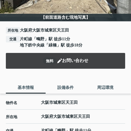
【前面道路含む現地写真】
大阪府大阪市城東区天王田
所在地
片町線
「
鴫野
」駅 徒歩11分
交通
地下鉄中央線
「
緑橋
」駅 徒歩18分
お問い合わせ
無料
基本情報
設備条件
周辺環境
大阪市城東区天王田
物件名
大阪府
大阪市城東区
天王田
所在地
片町線
「
鴫野
」駅 徒歩11分
交通