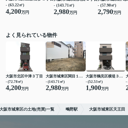
- (63.22㎡)
- (143.71㎡)
- (57.90㎡)
4,200
2,980
2,790
万円
万円
万円
よく見られている物件
大阪市北区中津３丁目
大阪市城東区関目１丁目
大阪市鶴見区横堤３丁目
- (72.78㎡)
- (143.71㎡)
- (52.53㎡)
-
4,200
2,980
1,900
万円
万円
万円
大阪市城東区の土地(売買)一覧
鴫野駅
大阪市城東区天王田