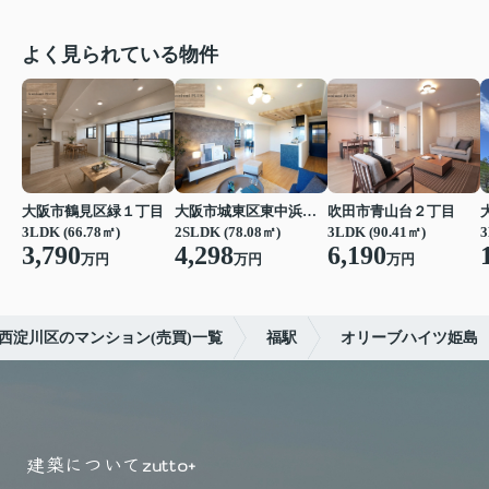
よく見られている物件
大阪市鶴見区緑１丁目
大阪市城東区東中浜６丁目
吹田市青山台２丁目
3LDK (66.78㎡)
2SLDK (78.08㎡)
3LDK (90.41㎡)
3
3,790
4,298
6,190
万円
万円
万円
西淀川区のマンション(売買)一覧
福駅
オリーブハイツ姫島
建築について
zutto+