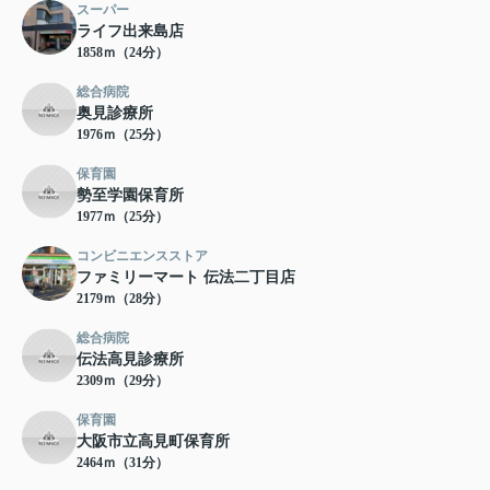
スーパー
ライフ出来島店
1858ｍ（24分）
総合病院
奥見診療所
1976ｍ（25分）
保育園
勢至学園保育所
1977ｍ（25分）
コンビニエンスストア
ファミリーマート 伝法二丁目店
2179ｍ（28分）
総合病院
伝法高見診療所
2309ｍ（29分）
保育園
大阪市立高見町保育所
2464ｍ（31分）