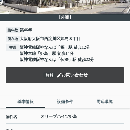
【外観】
築46年
築年数
大阪府大阪市西淀川区姫島３丁目
所在地
阪神電鉄阪神なんば
「
福
」駅 徒歩12分
交通
阪神本線
「
姫島
」駅 徒歩14分
阪神電鉄阪神なんば
「
伝法
」駅 徒歩22分
お問い合わせ
無料
基本情報
設備条件
周辺環境
オリーブハイツ姫島
物件名