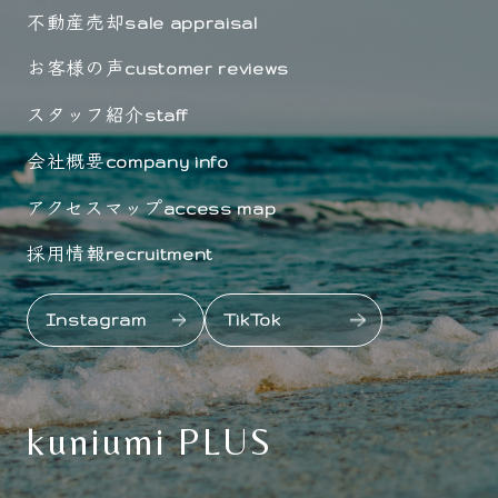
不動産売却
sale appraisal
お客様の声
customer reviews
スタッフ紹介
staff
会社概要
company info
アクセスマップ
access map
採用情報
recruitment
Instagram
TikTok
kuniumi PLUS