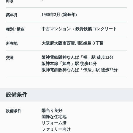
-
向き
1980年2月 (築46年)
築年月
中古マンション / 鉄骨鉄筋コンクリート
種別 / 構造
大阪府
大阪市西淀川区
姫島
３丁目
所在地
阪神電鉄阪神なんば
「
福
」駅 徒歩12分
交通
阪神本線
「
姫島
」駅 徒歩14分
阪神電鉄阪神なんば
「
伝法
」駅 徒歩22分
設備条件
陽当り良好
設備条件
閑静な住宅地
リフォーム済
ファミリー向け