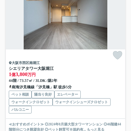
大阪市西区南堀江
シエリアタワー大阪堀江
1
3,800
億
万円
44階 / 73.57㎡ / 3LDK /築2年
南海汐見橋線「汐見橋」駅 徒歩5分
ペット相談
陽当り良好
エレベーター
ウォークインクロゼット
ウォークインシューズクロゼット
バルコニー
≪おすすめポイント≫ ◎2024年8月築大型タワーマンション ◎46階建44
階部分につき眺望良好 ◎ペット飼育可※規約有...
もっと見る