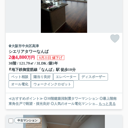
大阪市中央区高津
シエリアタワーなんば
2
4,800
億
万円
6月21日 値下げ
30階 / 121.79㎡ / 3LDK /築5年
地下鉄御堂筋線「なんば」駅 徒歩10分
ペット相談
陽当り良好
エレベーター
ディスポーザー
オール電化
ウォークインクロゼット
≪おすすめポイント≫ ◎30階建築浅制震タワーマンション ◎最上階南
東角住戸で眺望・採光良好 ◎人気のオール電化マンショ...
もっと見る
中古マンション