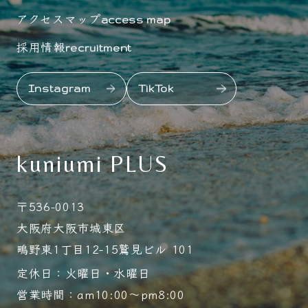
アクセスマップ
access map
採用情報
recruitment
Instagram
TikTok
kuniumi PLUS
〒536-0013
大阪府大阪市城東区
鴫野東1丁目12-15鷲見ビル 101
定休日：火曜日・水曜日
営業時間：am10:00～pm8:00