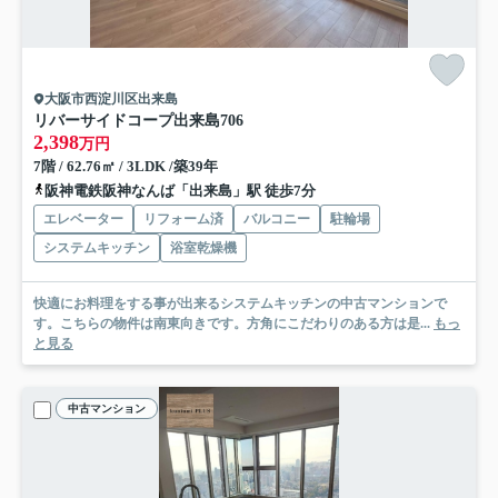
大阪市西淀川区出来島
リバーサイドコープ出来島
706
2,398
万円
7階 / 62.76㎡ / 3LDK /築39年
阪神電鉄阪神なんば「出来島」駅 徒歩7分
エレベーター
リフォーム済
バルコニー
駐輪場
システムキッチン
浴室乾燥機
快適にお料理をする事が出来るシステムキッチンの中古マンションで
す。こちらの物件は南東向きです。方角にこだわりのある方は是...
もっ
と見る
中古マンション