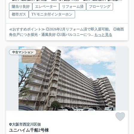
陽当り良好
エレベーター
リフォーム済
フローリング
都市ガス
TVモニタ付インターホン
≪おすすめポイント≫ ◎2026年2月リフォーム済で即入居可能。 ◎南西
角住戸につき採光・通風良好 ◎2面バルコニーにつ...
もっと見る
中古マンション
大阪市西淀川区佃
ユニハイム千船2号棟