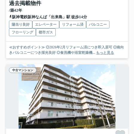
過去掲載物件
/築42年
阪神電鉄阪神なんば「出来島」駅 徒歩14分
陽当り良好
エレベーター
リフォーム済
バルコニー
フローリング
都市ガス
≪おすすめポイント≫ ◎2026年2月リフォーム済につき即入居可 ◎南向
きバルコニーにつき採光良好 ◎食洗機や浴室乾燥機...
もっと見る
中古マンション