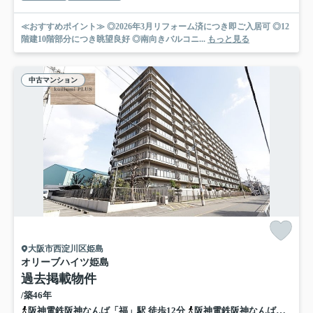
≪おすすめポイント≫ ◎2026年3月リフォーム済につき即ご入居可 ◎12
階建10階部分につき眺望良好 ◎南向きバルコニ...
もっと見る
中古マンション
大阪市西淀川区姫島
オリーブハイツ姫島
過去掲載物件
/築46年
阪神電鉄阪神なんば「福」駅 徒歩12分
阪神電鉄阪神なんば「伝法」駅 徒歩22分