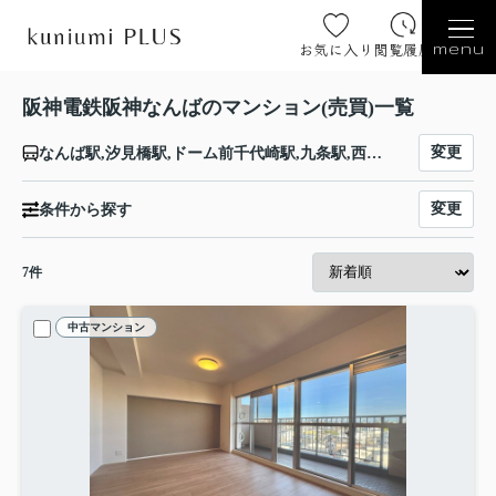
お気に入り
閲覧履歴
menu
阪神電鉄阪神なんばのマンション(売買)一覧
変更
なんば駅,汐見橋駅,ドーム前千代崎駅,九条駅,西九条駅,千鳥橋駅,伝法駅,福駅,出来島駅,大物駅,尼崎駅
変更
条件から探す
7
件
中古マンション