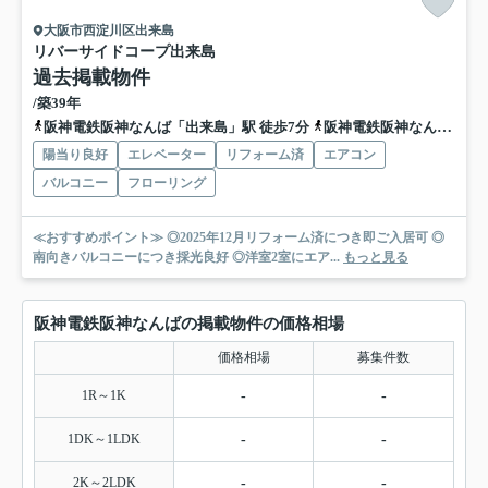
大阪市西淀川区出来島
リバーサイドコープ出来島
過去掲載物件
/築39年
阪神電鉄阪神なんば「出来島」駅 徒歩7分
阪神電鉄阪神なんば「福」駅 徒歩15分
陽当り良好
エレベーター
リフォーム済
エアコン
バルコニー
フローリング
≪おすすめポイント≫ ◎2025年12月リフォーム済につき即ご入居可 ◎
南向きバルコニーにつき採光良好 ◎洋室2室にエア...
もっと見る
阪神電鉄阪神なんばの掲載物件の価格相場
価格相場
募集件数
1R～1K
-
-
1DK～1LDK
-
-
2K～2LDK
-
-