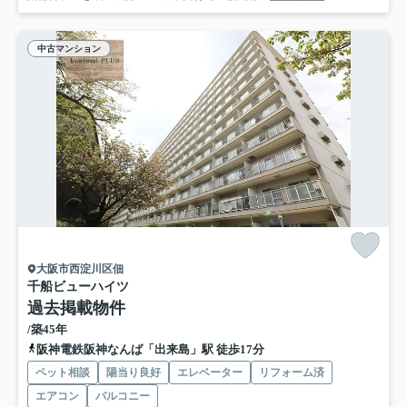
中古マンション
大阪市西淀川区佃
千船ビューハイツ
過去掲載物件
/築45年
阪神電鉄阪神なんば「出来島」駅 徒歩17分
ペット相談
陽当り良好
エレベーター
リフォーム済
エアコン
バルコニー