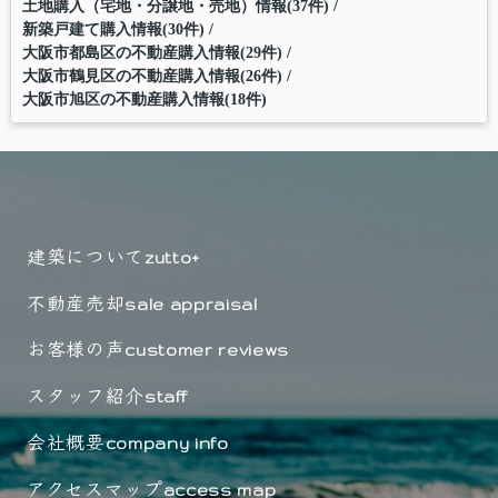
土地購入（宅地・分譲地・売地）情報(37件)
新築戸建て購入情報(30件)
大阪市都島区の不動産購入情報(29件)
大阪市鶴見区の不動産購入情報(26件)
大阪市旭区の不動産購入情報(18件)
建築について
zutto+
不動産売却
sale appraisal
お客様の声
customer reviews
スタッフ紹介
staff
会社概要
company info
アクセスマップ
access map