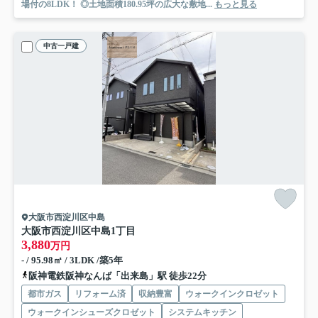
場付の8LDK！ ◎土地面積180.95坪の広大な敷地...
もっと見る
中古一戸建
大阪市西淀川区中島
大阪市西淀川区中島1丁目
3,880
万円
- / 95.98㎡ / 3LDK /築5年
阪神電鉄阪神なんば「出来島」駅 徒歩22分
都市ガス
リフォーム済
収納豊富
ウォークインクロゼット
ウォークインシューズクロゼット
システムキッチン