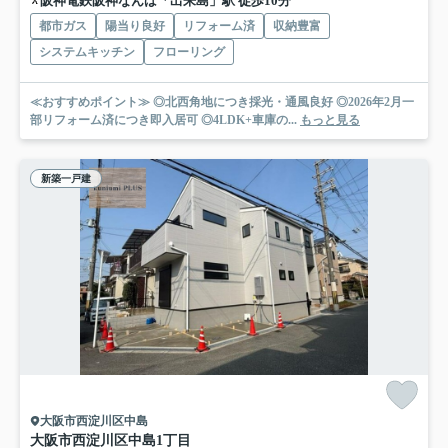
阪神電鉄阪神なんば「出来島」駅 徒歩10分
都市ガス
陽当り良好
リフォーム済
収納豊富
システムキッチン
フローリング
≪おすすめポイント≫ ◎北西角地につき採光・通風良好 ◎2026年2月一
部リフォーム済につき即入居可 ◎4LDK+車庫の...
もっと見る
新築一戸建
大阪市西淀川区中島
大阪市西淀川区中島1丁目