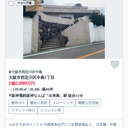
中古一戸建
大阪市西淀川区中島
大阪市西淀川区中島1丁目
1
2,800
億
万円
- / 239.86㎡ / 8LDK /築46年
阪神電鉄阪神なんば「出来島」駅 徒歩15分
都市ガス
陽当り良好
フローリング
閑静な住宅地
ファミリー向け
トイレ２ヶ所
≪おすすめポイント≫ ◎南東角住戸につき開放感あり。 ◎店舗・作業