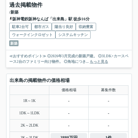
過去掲載物件
/新築
阪神電鉄阪神なんば「出来島」駅 徒歩16分
駐車2台可
都市ガス
陽当り良好
収納豊富
ウォークインクロゼット
システムキッチン
新築
≪おすすめポイント≫ ◎2026年3月完成の新築戸建。 ◎3LDK+カースペ
ース2台のファミリー向け物件。 ◎角地につき...
もっと見る
出来島の掲載物件の価格相場
価格相場
募集件数
1R～1K
-
-
1DK～1LDK
-
-
2K～2LDK
-
-
3K～3LDK
3880万円
1件