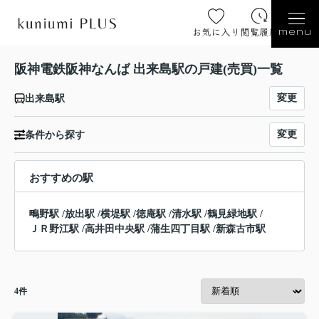
お気に入り
閲覧履歴
menu
阪神電鉄阪神なんば 出来島駅の戸建(売買)一覧
変更
出来島駅
変更
条件から探す
おすすめの駅
鴫野駅
/
放出駅
/
横堤駅
/
徳庵駅
/
清水駅
/
鶴見緑地駅
/
ＪＲ野江駅
/
高井田中央駅
/
蒲生四丁目駅
/
新森古市駅
4
件