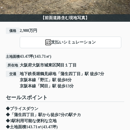
【前面道路含む現地写真】
2,980万円
価格
支払いシミュレーション
43.47坪(143.71㎡)
土地面積
大阪府
大阪市城東区
関目
１丁目
所在地
地下鉄長堀鶴見緑地
「
蒲生四丁目
」駅 徒歩7分
交通
京阪本線
「
野江
」駅 徒歩8分
京阪本線
「
関目
」駅 徒歩13分
セールスポイント
◆プライスダウン
◆「蒲生四丁目」駅から徒歩7分の駅チカ
◆3駅利用可能な便利な立地
◆土地面積143.71㎡(43.47坪)