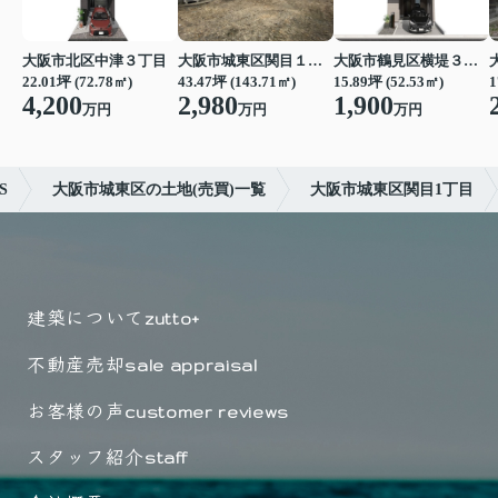
大阪市鶴見区横堤３丁目
大阪市北区中津３丁目
大阪市城東区関目１丁目
15.89坪 (52.53㎡)
22.01坪 (72.78㎡)
43.47坪 (143.71㎡)
1
1,900
4,200
2,980
万円
万円
万円
S
大阪市城東区の土地(売買)一覧
大阪市城東区関目1丁目
建築について
zutto+
不動産売却
sale appraisal
お客様の声
customer reviews
スタッフ紹介
staff