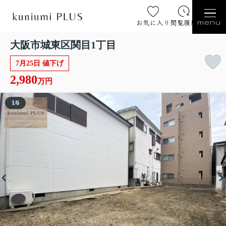
お気に入り
閲覧履歴
menu
大阪市城東区関目1丁目
7月25日 値下げ
2,980
万円
1
/
6