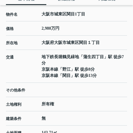
大阪市城東区関目1丁目
物件名
2,980万円
価格
大阪府
大阪市城東区
関目
１丁目
所在地
地下鉄長堀鶴見緑地
「
蒲生四丁目
」駅 徒歩7
交通
分
京阪本線
「
野江
」駅 徒歩8分
京阪本線
「
関目
」駅 徒歩13分
その他条件
所有権
土地権利
無
建築条件
143.71㎡
土地面積