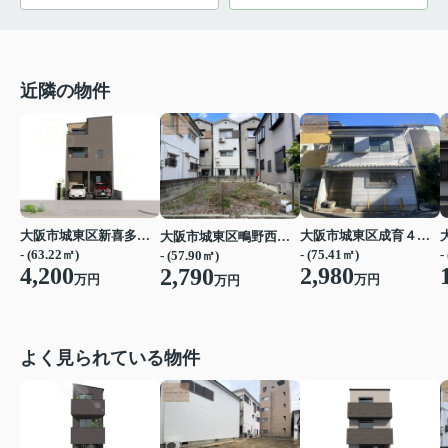
近隣の物件
大阪市城東区新喜多１丁目
大阪市城東区成育４丁目
大阪市城東区鴫野西５丁目
- (63.22㎡)
- (75.41㎡)
-
- (57.90㎡)
4,200
2,980
2,790
万円
万円
万円
よく見られている物件