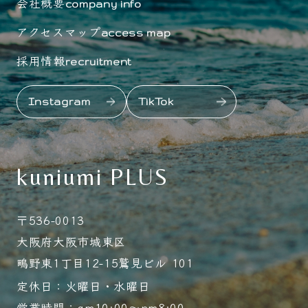
会社概要
company info
アクセスマップ
access map
採用情報
recruitment
Instagram
TikTok
kuniumi PLUS
〒536-0013
大阪府大阪市城東区
鴫野東1丁目12-15鷲見ビル 101
定休日：火曜日・水曜日
営業時間：am10:00～pm8:00