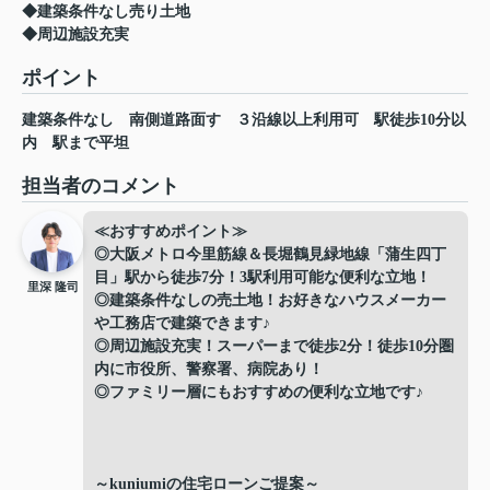
◆建築条件なし売り土地
◆周辺施設充実
ポイント
建築条件なし
南側道路面す
３沿線以上利用可
駅徒歩10分以
内
駅まで平坦
担当者のコメント
≪おすすめポイント≫
◎大阪メトロ今里筋線＆長堀鶴見緑地線「蒲生四丁
目」駅から徒歩7分！3駅利用可能な便利な立地！
里深 隆司
◎建築条件なしの売土地！お好きなハウスメーカー
や工務店で建築できます♪
◎周辺施設充実！スーパーまで徒歩2分！徒歩10分圏
内に市役所、警察署、病院あり！
◎ファミリー層にもおすすめの便利な立地です♪
～kuniumiの住宅ローンご提案～