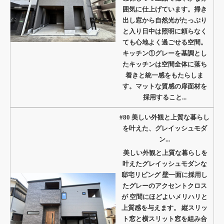
囲気に仕上げています。掃き
出し窓から自然光がたっぷり
と入り日中は照明に頼らなく
ても心地よく過ごせる空間。
キッチン①グレーを基調とし
たキッチンは空間全体に落ち
着きと統一感をもたらしま
す。マットな質感の扉面材を
採用すること...
#80 美しい外観と上質な暮らし
を叶えた、グレイッシュモダ
ン...
美しい外観と上質な暮らしを
叶えたグレイッシュモダンな
邸宅リビング 壁一面に採用し
たグレーのアクセントクロス
が 空間にほどよいメリハリと
上質感を与えます。 縦スリッ
ト窓と横スリット窓を組み合