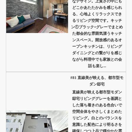
なデザイン。上質さの中にも
どこかあたたかみを感じられ
る、心地よくリラックスでき
るリビング空間です。キッチ
ン①ブラック×グレーでまとめ
た都会的な雰囲気漂うキッチ
ンスペース。開放感のあるオ
ープンキッチンは、リビング
ダイニングとの繋がりを感じ
ながら料理中でも家族との会
話も楽し...
#81 直線美が映える、都市型モ
ダン邸宅
直線美が映える都市型モダン
邸宅リビンググレーを基調と
した落ち着きのある色合いで
空間全体をやさしくまとめた
リビング。白とのバランスを
意識した配色により明るさを
確保しつつ上品で穏やかな雰