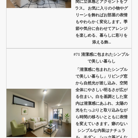
間に立体感とアクセントをプ
ラス。 お気に入りの小物やグ
リーンを飾ればお部屋の表情
もやわらかく変化します。季
節や気分に合わせてアレンジ
を楽しめる、暮らしに彩りを
添える飾...
#71 清潔感に包まれたシンプル
で美しい暮らし
「清潔感に包まれたシンプル
で美しい暮らし」リビング窓
から自然光が差し込み、空間
全体にやさしい明るさが広が
る住まい。白を基調とした室
内は清潔感にあふれ、太陽の
光をたっぷりと取り込みなが
ら時間の移ろいとともに表情
を変えていきます。癖のない
シンプルな内装はナチュラ
ル、モダン、シック等どんな