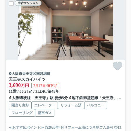
中古マンション
大阪市天王寺区南河堀町
天王寺スカイハイツ
3,690
万円
7月27日 値下げ
11階 / 60.27㎡ / 3LDK /築49年
大阪環状線「天王寺」駅 徒歩5分
地下鉄御堂筋線「天王寺」駅 徒歩5分
陽当り良好
エレベーター
リフォーム済
バルコニー
フローリング
都市ガス
≪おすすめポイント≫ ◎2026年4月リフォーム済につき即ご入居可 ◎13