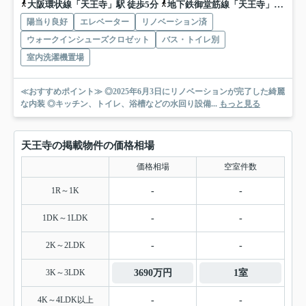
大阪環状線「天王寺」駅 徒歩5分
地下鉄御堂筋線「天王寺」駅 徒歩5分
陽当り良好
エレベーター
リノベーション済
ウォークインシューズクロゼット
バス・トイレ別
室内洗濯機置場
≪おすすめポイント≫ ◎2025年6月3日にリノベーションが完了した綺麗
な内装 ◎キッチン、トイレ、浴槽などの水回り設備...
もっと見る
天王寺の掲載物件の価格相場
価格相場
空室件数
1R～1K
-
-
1DK～1LDK
-
-
2K～2LDK
-
-
3K～3LDK
3690万円
1室
4K～4LDK以上
-
-