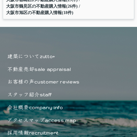
大阪市鶴見区の不動産購入情報(26件)
大阪市旭区の不動産購入情報(18件)
建築について
zutto+
不動産売却
sale appraisal
お客様の声
customer reviews
スタッフ紹介
staff
会社概要
company info
アクセスマップ
access map
採用情報
recruitment