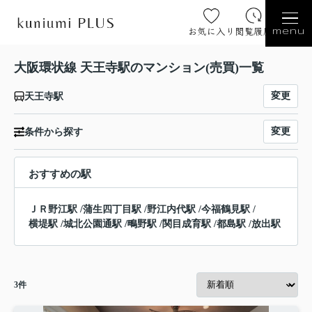
お気に入り
閲覧履歴
menu
大阪環状線 天王寺駅のマンション(売買)一覧
変更
天王寺駅
変更
条件から探す
おすすめの駅
ＪＲ野江駅
/
蒲生四丁目駅
/
野江内代駅
/
今福鶴見駅
/
横堤駅
/
城北公園通駅
/
鴫野駅
/
関目成育駅
/
都島駅
/
放出駅
3
件