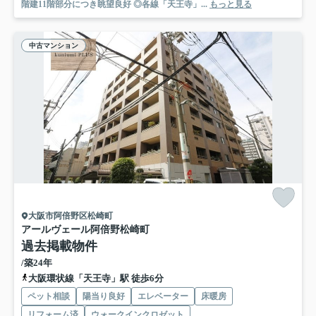
階建11階部分につき眺望良好 ◎各線「天王寺」...
もっと見る
中古マンション
大阪市阿倍野区松崎町
アールヴェール阿倍野松崎町
過去掲載物件
/築24年
大阪環状線「天王寺」駅 徒歩6分
ペット相談
陽当り良好
エレベーター
床暖房
リフォーム済
ウォークインクロゼット