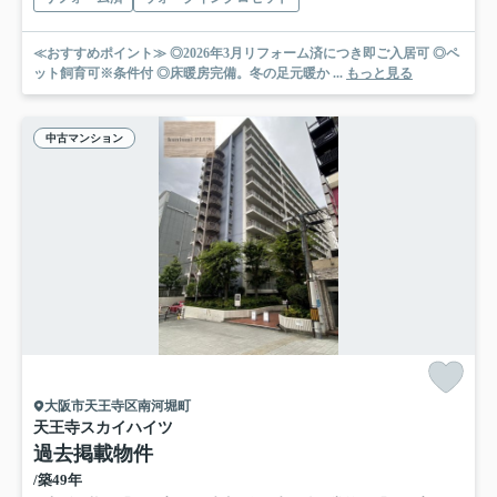
≪おすすめポイント≫ ◎2026年3月リフォーム済につき即ご入居可 ◎ペ
ット飼育可※条件付 ◎床暖房完備。冬の足元暖か ...
もっと見る
中古マンション
大阪市天王寺区南河堀町
天王寺スカイハイツ
過去掲載物件
/築49年