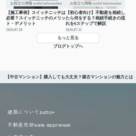
お役立ち情報 useful information
お役立ち情報 useful information
【施工事例】スイッチニッチは
【初心者向け】不動産を相続し
必要？スイッチニッチのメリッ
たら何をする？相続手続きの流
ト・デメリット
れを6ステップで解説
2026.07.18
2026.07.11
もっと見る
ブログトップへ
【中古マンション】購入しても大丈夫？築古マンションの魅力とは
建築について
zutto+
不動産売却
sale appraisal