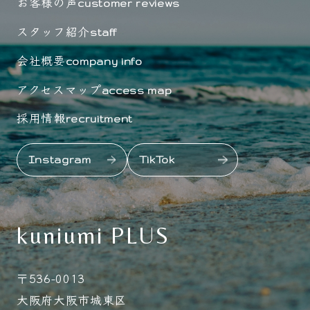
お客様の声
customer reviews
スタッフ紹介
staff
会社概要
company info
アクセスマップ
access map
採用情報
recruitment
Instagram
TikTok
kuniumi PLUS
〒536-0013
大阪府大阪市城東区