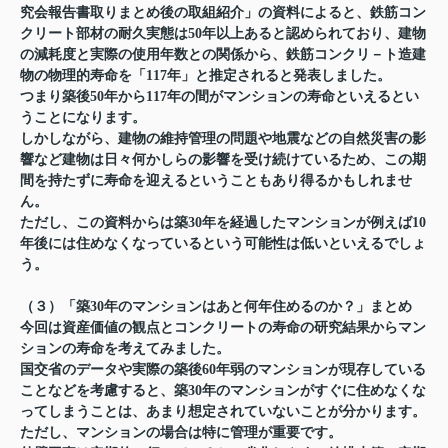
究会報告書取りまとめ後の取組紹介」の資料によると、鉄筋コン
クリート部材の耐久実態は50年以上あると認められており、建物
の減耗度と実際の使用年数との関係から、鉄筋コンクリ－ト造建
物の物理的寿命を「117年」と推定されると発表しました。
つまり築後50年から117年の間がマンションの寿命といえるとい
うことになります。
しかしながら、建物の維持管理の問題や地震などの自然災害の影
響など建物は日々何かしらの影響を受け続けているため、この期
間を持たずに寿命を迎えるということもあり得るかもしれませ
ん。
ただし、この資料からは築30年を経過したマンションが例えば10
年後には住めなくなっているという可能性は低いといえるでしょ
う。
（３）「築30年のマンションはあと何年住めるのか？」まとめ
今回は資産価値の観点とコンクリートの寿命の研究結果からマン
ションの寿命を考えてみました。
国交省のデータや実際の築後60年弱のマンションが現存している
ことなどを考慮すると
、築30年のマンションがすぐに住めなくな
ってしまうことは、あまり想定されていないことが分かります。
ただし、マンションの場合は特に管理が重要です。