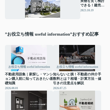
実物を見て検討
できる！建売住
宅の魅力をご紹
2023.10.19
介♪
”お役立ち情報 useful information”おすすめ記事
お役立ち情報 useful information
お役立ち情報 useful information
不動産用語集｜家探し・マンシ
知らないと損！不動産の仲介手
ョン購入前に知っておきたい基
数料とは？相場・計算方法・値
礎知識
引きの注意点を解説
2026.08.01
2026.07.25