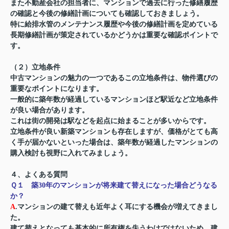
また不動産会社の担当者に、マンションで過去に行った修繕履歴
の確認と今後の修繕計画についても確認しておきましょう。
特に給排水管のメンテナンス履歴や今後の修繕計画を定めている
長期修繕計画が策定されているかどうかは重要な確認ポイントで
す。
（２）立地条件
中古マンションの魅力の一つであるこの立地条件は、物件選びの
重要なポイントになります。
一般的に築年数が経過しているマンションほど駅近など立地条件
が良い場合があります。
これは街の開発は駅などを起点に始まることが多いからです。
立地条件が良い新築マンションも存在しますが、価格がとても高
く手が届かないといった場合は、築年数が経過したマンションの
購入検討も視野に入れてみましょう。
４、よくある質問
Ｑ１
築30年のマンションが将来建て替えになった場合どうなる
か？
A
.マンションの建て替えも近年よく耳にする機会が増えてきまし
た。
建て替えとなっても基本的に所有権を失うわけではないため、建