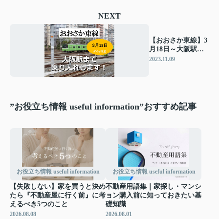
NEXT
【おおさか東線】3
月18日～大阪駅
（うめきたエリ
2023.11.09
ア）直通へ！！
”お役立ち情報 useful information”おすすめ記事
お役立ち情報 useful information
お役立ち情報 useful information
【失敗しない】家を買うと決め
不動産用語集｜家探し・マンシ
たら『不動産屋に行く前』に考
ョン購入前に知っておきたい基
えるべき5つのこと
礎知識
2026.08.08
2026.08.01