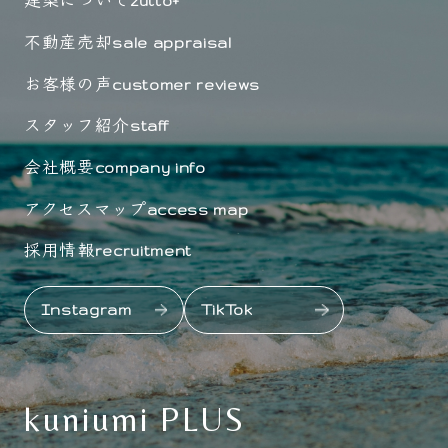
zutto+
不動産売却
sale appraisal
お客様の声
customer reviews
スタッフ紹介
staff
会社概要
company info
アクセスマップ
access map
採用情報
recruitment
Instagram
TikTok
kuniumi PLUS