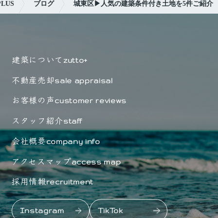
LUS
ブログ
城東区▶人気の建築条件付き土地を5件ご紹介
建築について
zutto+
不動産売却
sale appraisal
お客様の声
customer reviews
スタッフ紹介
staff
会社概要
company info
アクセスマップ
access map
採用情報
recruitment
Instagram
TikTok