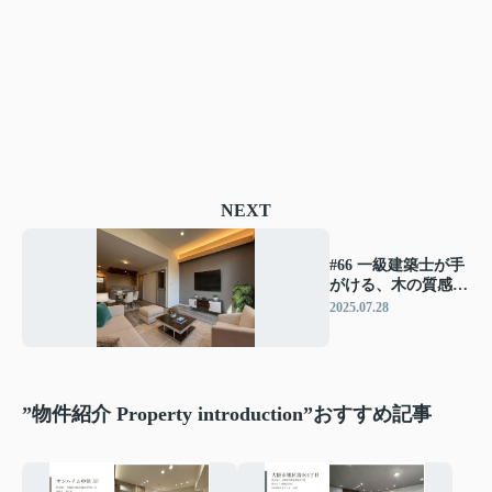
NEXT
#66 一級建築士が手
がける、木の質感が
映えるナチュラルモ
2025.07.28
ダンな住まい
”物件紹介 Property introduction”おすすめ記事