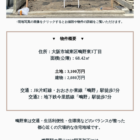
↑現地写真の画像をクリックするとお値段や物件の詳細をご覧いただけます。
▼ 物件概要 ▼
住所：大阪市城東区鴫野東3丁目
面積(公簿)：68.42㎡
土地：3,100
万円
建物：2,080万円
交通：JR片町線・おおさか東線「鴫野」駅徒歩7分
交通2：地下鉄今里筋線「鴫野」駅徒歩7分
鴫野東は交通・生活利便性・住環境などのバランスが整った
都心近くの穴場的な住宅地域です。