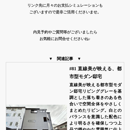
リンク先に月々のお支払シミュレーションも
ございますので是非ご活用くださいませ。
内見予約やご質問等がございましたら
お気軽にお問合せくださいね♪
▼ 関連記事 ▼
#81 直線美が映える、都
市型モダン邸宅
直線美が映える都市型モダ
ン邸宅リビンググレーを基
調とした落ち着きのある色
合いで空間全体をやさしく
まとめたリビング。白との
バランスを意識した配色に
より明るさを確保しつつ上
品で穏やかな雰囲気に仕上