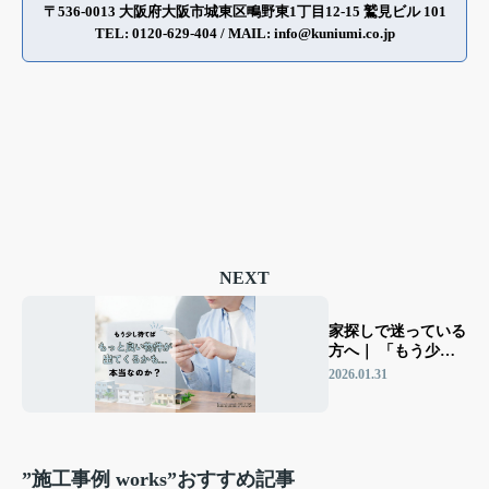
〒536-0013 大阪府大阪市城東区鴫野東1丁目12-15 鷲見ビル 101
TEL: 0120-629-404 / MAIL: info@kuniumi.co.jp
NEXT
家探しで迷っている
方へ｜ 「もう少し
待てば良い物件が出
2026.01.31
る」は本当？
”施工事例 works”おすすめ記事