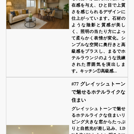
在感を与え、ひと目で上質
さを感じられるデザインに
仕上がっています。石材の
ような陰影と質感が美し
く、照明の当たり方によっ
て柔らかく表情が変化。シ
ンプルな空間に奥行きと高
級感をプラスし、まるでホ
テルラウンジのような洗練
された雰囲気を演出しま
す。キッチン①高級感...
#77 グレイッシュトーン
で魅せるホテルライクな
住まい
グレイッシュトーンで魅せ
るホテルライクな住まいリ
ビング大きな窓からたっぷ
りと自然光が差し込み、LD