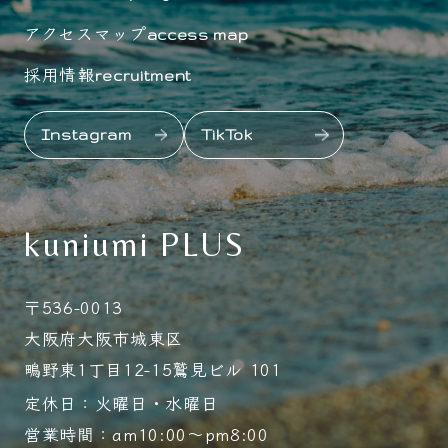
アクセスマップ
access map
採用情報
recruitment
Instagram
TikTok
kuniumi PLUS
〒536-0013
大阪府大阪市城東区
鴫野東1丁目12-15鷲見ビル 101
定休日：火曜日・水曜日
営業時間：am10:00～pm8:00