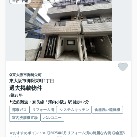
中古一戸建
東大阪市御厨栄町
東大阪市御厨栄町2丁目
過去掲載物件
/築28年
近鉄難波・奈良線「河内小阪」駅 徒歩12分
都市ガス
リフォーム済
システムキッチン
食器洗い乾燥機
室内洗濯機置場
バルコニー
≪おすすめポイント≫ ◎2025年9月リフォーム済の綺麗な内装 ◎全室5