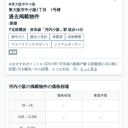
東大阪市中小阪
東大阪市中小阪1丁目 1号棟
過去掲載物件
/新築
近鉄難波・奈良線「河内小阪」駅 徒歩14分
都市ガス
陽当り良好
床暖房
収納豊富
ウォークインクロゼット
システムキッチン
新築
≪おすすめポイント≫ ◎2025年7月完成の新築戸建 ◎床暖房(LDK3面に
設置) ◎太陽光パネル設置。エコな生活。 ◎...
もっと見る
河内小阪の掲載物件の価格相場
価格相場
募集件数
1R～1K
-
-
1DK～1LDK
-
-