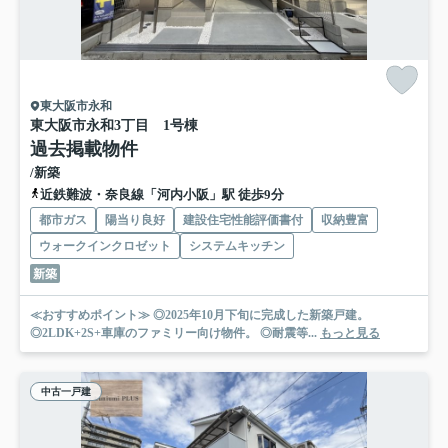
東大阪市永和
東大阪市永和3丁目 1号棟
過去掲載物件
/新築
近鉄難波・奈良線「河内小阪」駅 徒歩9分
都市ガス
陽当り良好
建設住宅性能評価書付
収納豊富
ウォークインクロゼット
システムキッチン
新築
≪おすすめポイント≫ ◎2025年10月下旬に完成した新築戸建。
◎2LDK+2S+車庫のファミリー向け物件。 ◎耐震等...
もっと見る
中古一戸建