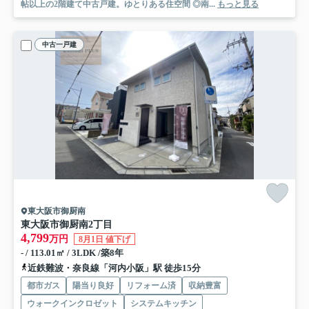
帖以上の2階建て中古戸建。ゆとりある住空間 ◎南...
もっと見る
中古一戸建
東大阪市御厨南
東大阪市御厨南2丁目
4,799
万円
8月1日 値下げ
- / 113.01㎡ / 3LDK /築8年
近鉄難波・奈良線「河内小阪」駅 徒歩15分
都市ガス
陽当り良好
リフォーム済
収納豊富
ウォークインクロゼット
システムキッチン