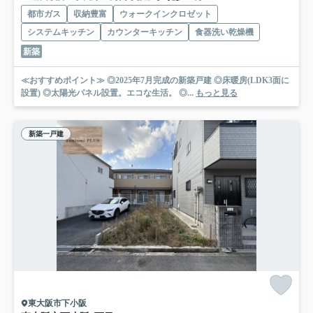
都市ガス
収納豊富
ウォークインクロゼット
システムキッチン
カウンターキッチン
食器洗い乾燥機
新築
≪おすすめポイント≫ ◎2025年7月完成の新築戸建 ◎床暖房(LDK3面に
設置) ◎太陽光パネル設置。エコな生活。 ◎...
もっと見る
新築一戸建
東大阪市下小阪