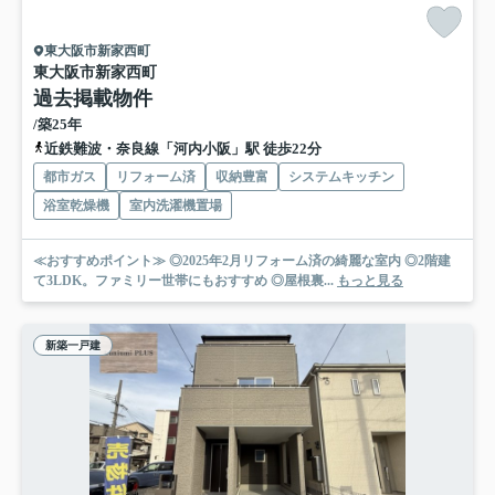
東大阪市新家西町
東大阪市新家西町
過去掲載物件
/築25年
近鉄難波・奈良線「河内小阪」駅 徒歩22分
都市ガス
リフォーム済
収納豊富
システムキッチン
浴室乾燥機
室内洗濯機置場
≪おすすめポイント≫ ◎2025年2月リフォーム済の綺麗な室内 ◎2階建
て3LDK。ファミリー世帯にもおすすめ ◎屋根裏...
もっと見る
新築一戸建