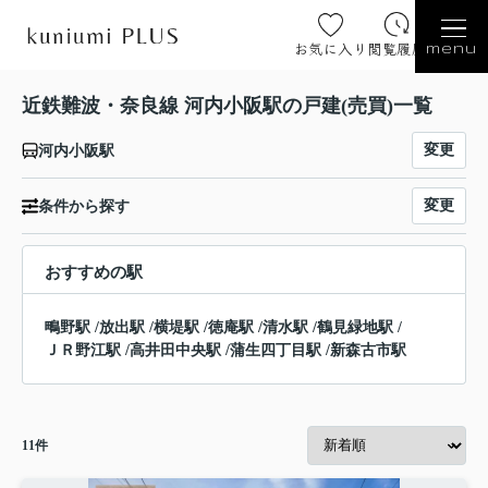
お気に入り
閲覧履歴
menu
近鉄難波・奈良線 河内小阪駅の戸建(売買)一覧
変更
河内小阪駅
変更
条件から探す
おすすめの駅
鴫野駅
/
放出駅
/
横堤駅
/
徳庵駅
/
清水駅
/
鶴見緑地駅
/
ＪＲ野江駅
/
高井田中央駅
/
蒲生四丁目駅
/
新森古市駅
11
件