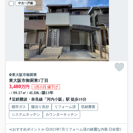
中古一戸建
東大阪市御厨東
東大阪市御厨東1丁目
3,480
万円
3月21日 値下げ
- / 99.37㎡ / 4LDK /築13年
近鉄難波・奈良線「河内小阪」駅 徒歩19分
都市ガス
陽当り良好
リフォーム済
収納豊富
システムキッチン
カウンターキッチン
≪おすすめポイント≫ ◎2025年7月リフォーム済の綺麗な内装 ◎全室5