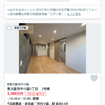
≪おすすめポイント≫ ◎2017年11月築の中古戸建 ◎2025年6月リフォー
ム済の綺麗な内装 ◎近鉄奈良線「八戸ノ里」...
もっと見る
新築一戸建
東大阪市中小阪
東大阪市中小阪1丁目 2号棟
3,380
万円
7月5日 値下げ
- / 92.60㎡ / 3LDK /新築
近鉄難波・奈良線「河内小阪」駅 徒歩14分