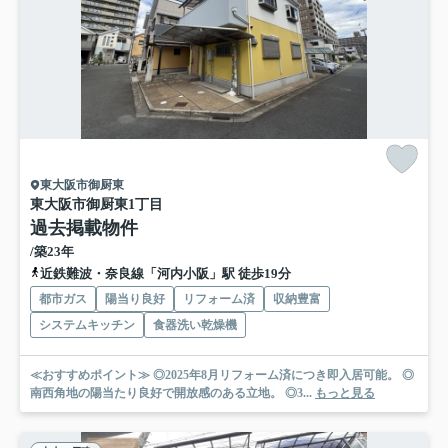
東大阪市御厨東
東大阪市御厨東1丁目
過去掲載物件
/築23年
近鉄難波・奈良線「河内小阪」駅 徒歩19分
都市ガス
陽当り良好
リフォーム済
収納豊富
システムキッチン
食器洗い乾燥機
≪おすすめポイント≫ ◎2025年8月リフォーム済につき即入居可能。 ◎
南西角地の陽当たり良好で開放感のある立地。 ◎3...
もっと見る