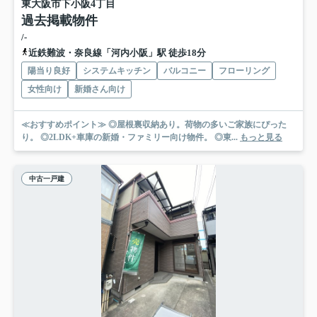
東大阪市下小阪4丁目
過去掲載物件
/-
近鉄難波・奈良線「河内小阪」駅 徒歩18分
陽当り良好
システムキッチン
バルコニー
フローリング
女性向け
新婚さん向け
≪おすすめポイント≫ ◎屋根裏収納あり。荷物の多いご家族にぴった
り。 ◎2LDK+車庫の新婚・ファミリー向け物件。 ◎東...
もっと見る
中古一戸建