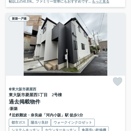
帖以上の4LDK。ファミリー世帯にもおすすめです...
もっと見る
新築一戸建
東大阪市菱屋西
東大阪市菱屋西5丁目 2号棟
過去掲載物件
/新築
近鉄難波・奈良線「河内小阪」駅 徒歩5分
都市ガス
陽当り良好
ウォークインクロゼット
システムキッチン
カウンターキッチン
食器洗い乾燥機