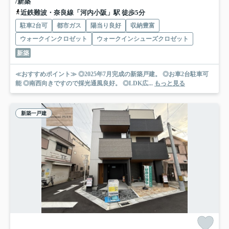
/新築
近鉄難波・奈良線「河内小阪」駅 徒歩5分
駐車2台可
都市ガス
陽当り良好
収納豊富
ウォークインクロゼット
ウォークインシューズクロゼット
新築
≪おすすめポイント≫ ◎2025年7月完成の新築戸建。 ◎お車2台駐車可
能 ◎南西向きですので採光通風良好。 ◎LDK広...
もっと見る
新築一戸建