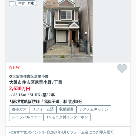
中古一戸建
NEW
大阪市住吉区遠里小野
大阪市住吉区遠里小野7丁目
2,630
万円
- / 83.16㎡ / 5LDK /築22年
阪堺電軌阪堺線「我孫子道」駅 徒歩8分
都市ガス
リフォーム済
収納豊富
システムキッチン
ルーフバルコニー
TVモニタ付インターホン
≪おすすめポイント≫ ◎2024年4月リフォーム済につき即入居可