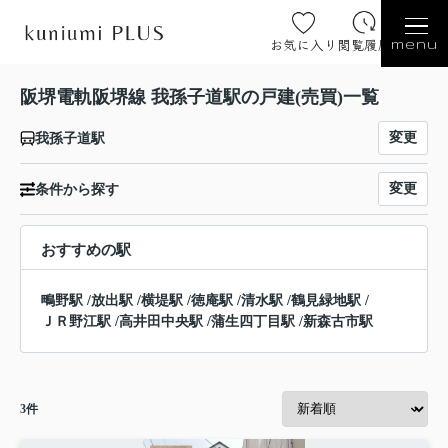
お気に入り
閲覧履歴
menu
阪堺電軌阪堺線 我孫子道駅の戸建(売買)一覧
変更
我孫子道駅
変更
条件から探す
おすすめの駅
鴫野駅
/
放出駅
/
横堤駅
/
徳庵駅
/
清水駅
/
鶴見緑地駅
/
ＪＲ野江駅
/
高井田中央駅
/
蒲生四丁目駅
/
新森古市駅
3
件