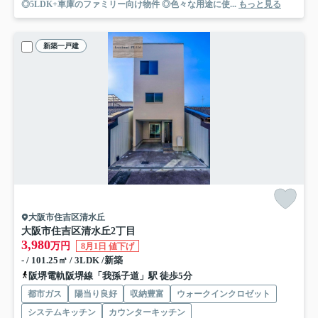
◎5LDK+車庫のファミリー向け物件 ◎色々な用途に使...
もっと見る
新築一戸建
大阪市住吉区清水丘
大阪市住吉区清水丘2丁目
3,980
万円
8月1日 値下げ
- / 101.25㎡ / 3LDK /新築
阪堺電軌阪堺線「我孫子道」駅 徒歩5分
都市ガス
陽当り良好
収納豊富
ウォークインクロゼット
システムキッチン
カウンターキッチン