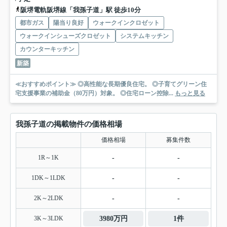
阪堺電軌阪堺線「我孫子道」駅 徒歩10分
都市ガス
陽当り良好
ウォークインクロゼット
ウォークインシューズクロゼット
システムキッチン
カウンターキッチン
新築
≪おすすめポイント≫ ◎高性能な長期優良住宅。 ◎子育てグリーン住
宅支援事業の補助金（80万円）対象。 ◎住宅ローン控除...
もっと見る
我孫子道の掲載物件の価格相場
価格相場
募集件数
1R～1K
-
-
1DK～1LDK
-
-
2K～2LDK
-
-
3K～3LDK
3980万円
1件