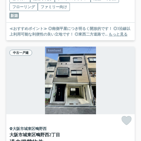
フローリング
ファミリー向け
新築
≪おすすめポイント≫ ◎南側平屋につき明るく開放的です！ ◎3沿線以
上利用可能な利便性の良い立地です！ ◎東西二方道路で...
もっと見る
中古一戸建
大阪市城東区鴫野西
大阪市城東区鴫野西2丁目