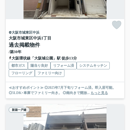
大阪市城東区中浜
大阪市城東区中浜1丁目
過去掲載物件
/築30年
大阪環状線「大阪城公園」駅 徒歩13分
都市ガス
陽当り良好
リフォーム済
システムキッチン
フローリング
ファミリー向け
≪おすすめポイント≫ ◎2025年7月下旬リフォーム済。即入居可能。
◎5LDK+車庫でファミリー向き。 ◎南向きで開放...
もっと見る
新築一戸建