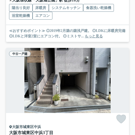
大阪環状線「大阪城公園」駅 徒歩18分
陽当り良好
床暖房
システムキッチン
食器洗い乾燥機
浴室乾燥機
エアコン
≪おすすめポイント≫ ◎2019年2月築の築浅戸建。 ◎LDKに床暖房完備
◎LDKと洋室2室にエアコン付。 ◎ミストサ...
もっと見る
中古一戸建
大阪市城東区中浜
大阪市城東区中浜3丁目