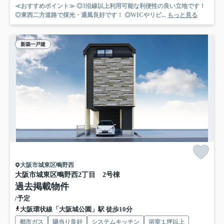
≪おすすめポイント≫ ◎3沿線以上利用可能な利便性の良い立地です！
◎東西二方道路で採光・通風良好です！ ◎WICやリビ...
もっと見る
新築一戸建
大阪市城東区鴫野西
大阪市城東区鴫野西2丁目 2号棟
過去掲載物件
/予定
大阪環状線「大阪城公園」駅 徒歩10分
都市ガス
陽当り良好
システムキッチン
浴室１坪以上