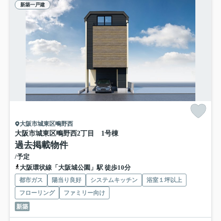
新築一戸建
大阪市城東区鴫野西
大阪市城東区鴫野西2丁目 1号棟
過去掲載物件
/予定
大阪環状線「大阪城公園」駅 徒歩10分
都市ガス
陽当り良好
システムキッチン
浴室１坪以上
フローリング
ファミリー向け
新築