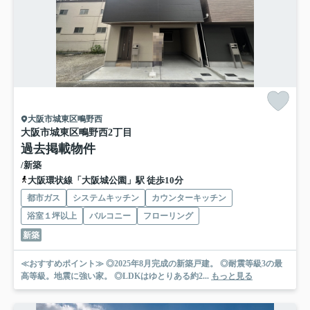
大阪市城東区鴫野西
大阪市城東区鴫野西2丁目
過去掲載物件
/新築
大阪環状線「大阪城公園」駅 徒歩10分
都市ガス
システムキッチン
カウンターキッチン
浴室１坪以上
バルコニー
フローリング
新築
≪おすすめポイント≫ ◎2025年8月完成の新築戸建。 ◎耐震等級3の最
高等級。地震に強い家。 ◎LDKはゆとりある約2...
もっと見る