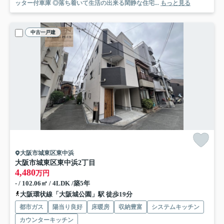
ッター付車庫 ◎落ち着いて生活の出来る閑静な住宅...
もっと見る
中古一戸建
大阪市城東区東中浜
大阪市城東区東中浜2丁目
4,480
万円
- / 102.06㎡ / 4LDK /築5年
大阪環状線「大阪城公園」駅 徒歩19分
都市ガス
陽当り良好
床暖房
収納豊富
システムキッチン
カウンターキッチン