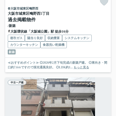
大阪市城東区鴫野西
大阪市城東区鴫野西5丁目
過去掲載物件
/新築
大阪環状線「大阪城公園」駅 徒歩16分
都市ガス
陽当り良好
収納豊富
システムキッチン
カウンターキッチン
食器洗い乾燥機
新築
≪おすすめポイント≫ ◎2026年2月下旬完成の新築戸建。 ◎東向き・間
口約7.6ｍですので採光通風良好。 ◎LDK約1...
もっと見る
中古一戸建