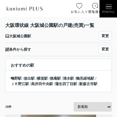
お気に入り
閲覧履歴
menu
大阪環状線 大阪城公園駅の戸建(売買)一覧
変更
大阪城公園駅
変更
条件から探す
おすすめの駅
鴫野駅
/
放出駅
/
横堤駅
/
徳庵駅
/
清水駅
/
鶴見緑地駅
/
ＪＲ野江駅
/
高井田中央駅
/
蒲生四丁目駅
/
新森古市駅
10
件