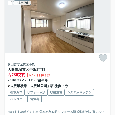
中古一戸建
大阪市城東区中浜
大阪市城東区中浜3丁目
2,780
万円
6月21日 値下げ
- / 108.75㎡ / 3LDK /築40年
大阪環状線「大阪城公園」駅 徒歩19分
都市ガス
リフォーム済
収納豊富
システムキッチン
バルコニー
電気有
≪おすすめポイント≫ ◎2025年12月リフォーム済 ◎防犯性の高いシャ