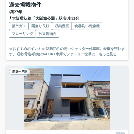
過去掲載物件
/築27年
大阪環状線「大阪城公園」駅 徒歩13分
都市ガス
陽当り良好
収納豊富
食器洗い乾燥機
フローリング
独立洗面台
≪おすすめポイント≫ ◎防犯性の高いシャッター付車庫。愛車を守れま
す。 ◎鉄骨造4階建の4LDK+車庫でファミリー世帯に...
もっと見る
新築一戸建