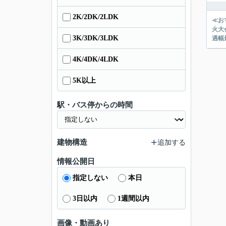
2K/2DK/2LDK
≪お
火大会
3K/3DK/3LDK
遇幅
4K/4DK/4LDK
5K以上
駅・バス停からの時間
建物構造
追加する
情報公開日
指定しない
本日
3日以内
1週間以内
画像・動画あり