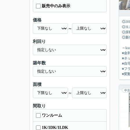
販売中のみ表示
価格
◎2
◎3
～
◎床
◎新
利回り
～k
■金
■ネ
築年数
■自
■フ
■変
面積
中古
～
間取り
ワンルーム
1K/1DK/1LDK