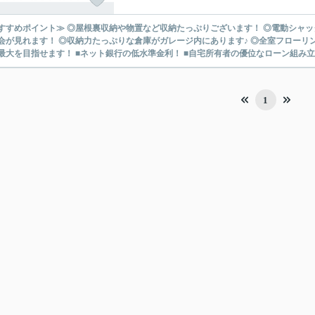
すすめポイント≫ ◎屋根裏収納や物置など収納たっぷりございます！ ◎電動シャッ
が見れます！ ◎収納力たっぷりな倉庫がガレージ内にあります♪ ◎全室フローリングのお部屋です。 ～kuniumiの
最大を目指せます！ ■ネット銀行の低水準金利！ ■自宅所有者の優位なローン組み立て！
1