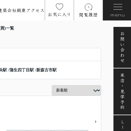
建築
会社概要
アクセス
お気に入り
閲覧履歴
menu
買)一覧
お問い合わせ
央駅
/
蒲生四丁目駅
/
新森古市駅
来店・見学予約
LINE