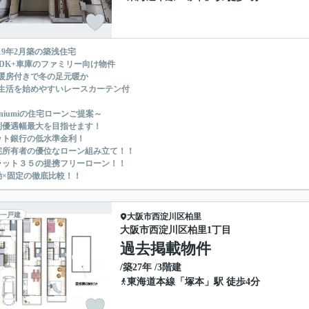
019年2月築の築浅住宅
LDK+車庫のファミリー向け物件
暖房付きで冬の足元暖か
生活を始めやすいレースカーテン付
uniumiの住宅ローンご提案～
利優遇幅最大を目指せます！
ット銀行の低水準金利！
宅所有者の優位なローン組み立て！！
ラット３５の提携フリーローン！！
動×固定の徹底比較！！
一戸建
大阪市西淀川区
柏里
大阪市西淀川区柏里1丁目
過去掲載物件
/築27年 /3階建
東海道本線
「
塚本
」駅 徒歩4分