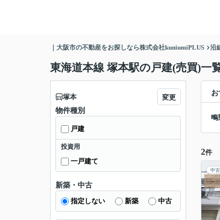
｜大阪市の不動産をお探しなら株式会社kuniumiPLUS
沿
東海道本線 塚本駅の戸建(売買)一
お
塚本
変更
物件種別
鴫
戸建
投資用
2
件
一戸建て
中古
新築・中古
指定しない
新築
中古