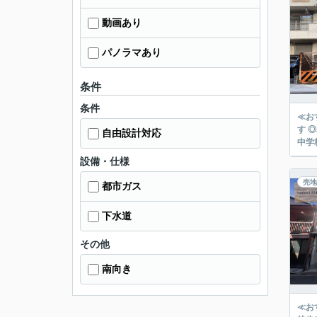
動画あり
パノラマあり
条件
条件
≪お
す 
自由設計対応
中学
設備・仕様
売地
都市ガス
下水道
その他
南向き
≪お