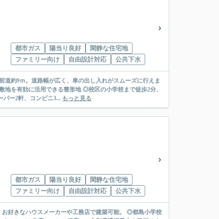
都市ガス
陽当り良好
閑静な住宅地
ファミリー向け
自由設計対応
公共下水
◎前道約9ｍ。道路幅が広く、車の出し入れがスムーズに行えま
、敷地を有効に活用できる整形地 ◎校区の小学校まで徒歩2分、
ー2軒、コンビニ3...
もっと見る
都市ガス
陽当り良好
閑静な住宅地
ファミリー向け
自由設計対応
公共下水
し。お好きなハウスメーカーや工務店で建築可能。 ◎都島小学校