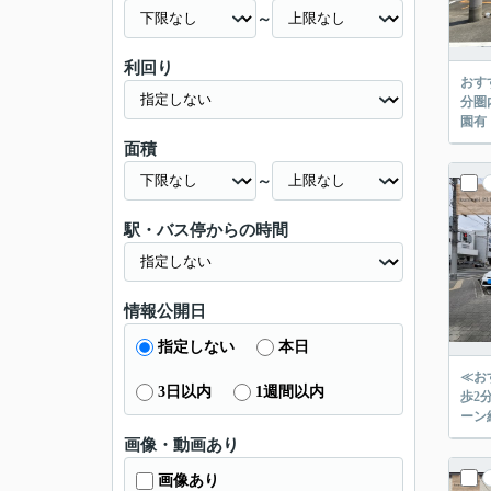
～
利回り
おす
分圏
面積
～
駅・バス停からの時間
情報公開日
指定しない
本日
≪お
3日以内
1週間以内
歩2分とお子さまの通学も
ーン
画像・動画あり
画像あり