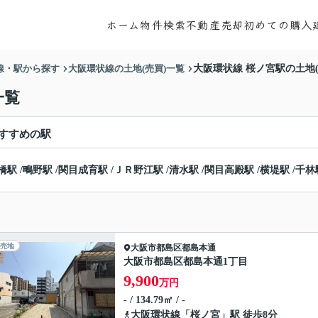
ホーム
物件検索
不動産売却
初めての購入
線・駅から探す
大阪環状線の土地(売買)一覧
大阪環状線 桜ノ宮駅の土地(
一覧
すすめの駅
橋駅
/
鴫野駅
/
関目成育駅
/
ＪＲ野江駅
/
清水駅
/
関目高殿駅
/
横堤駅
/
千林
売地
大阪市都島区
都島本通
大阪市都島区都島本通1丁目
9,900
万円
- / 134.79㎡ / -
大阪環状線
「
桜ノ宮
」駅 徒歩8分