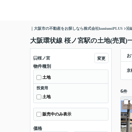
｜大阪市の不動産をお探しなら株式会社kuniumiPLUS
沿
大阪環状線 桜ノ宮駅の土地(売買)
お
桜ノ宮
変更
物件種別
京
土地
投資用
6
件
土地
販売中のみ表示
価格