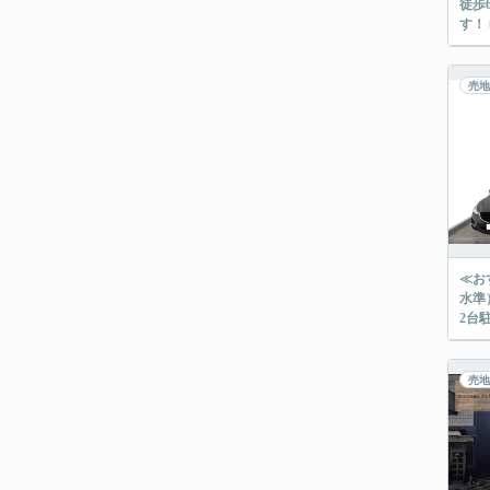
徒歩6分
す！
売地
≪お
水準
2台
売地