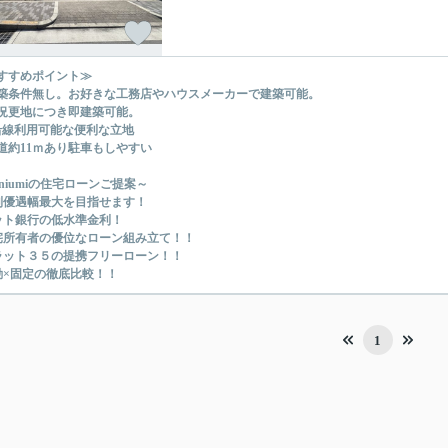
すすめポイント≫
築条件無し。お好きな工務店やハウスメーカーで建築可能。
況更地につき即建築可能。
沿線利用可能な便利な立地
道約11ｍあり駐車もしやすい
uniumiの住宅ローンご提案～
利優遇幅最大を目指せます！
ット銀行の低水準金利！
宅所有者の優位なローン組み立て！！
ラット３５の提携フリーローン！！
動×固定の徹底比較！！
1