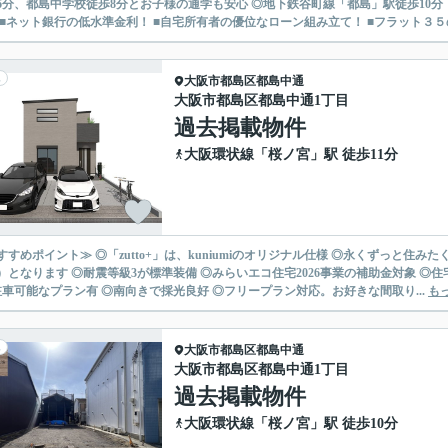
、都島中学校徒歩8分とお子様の通学も安心 ◎地下鉄谷町線「都島」駅徒歩10分 ～kuniumiの住宅ローンご提案～ ■金利優遇幅最大を目指せま
 ■ネット銀行の低水準金利！ ■自宅所有者の優位なローン組み立て！ ■フラット３５の
大阪市都島区
都島中通
大阪市都島区都島中通1丁目
過去掲載物件
大阪環状線
「
桜ノ宮
」駅 徒歩11分
すすめポイント≫ ◎「zutto+」は、kuniumiのオリジナル仕様 ◎永くずっと住
）となります ◎耐震等級3が標準装備 ◎みらいエコ住宅2026事業の補助金対象 ◎住宅
駐車可能なプラン有 ◎南向きで採光良好 ◎フリープラン対応。お好きな間取り...
も
大阪市都島区
都島中通
大阪市都島区都島中通1丁目
過去掲載物件
大阪環状線
「
桜ノ宮
」駅 徒歩10分