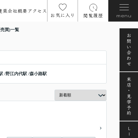
建築
会社概要
アクセス
お気に入り
閲覧履歴
menu
売買)一覧
お問い合わせ
駅
/
野江内代駅
/
森小路駅
来店・見学予約
LINE