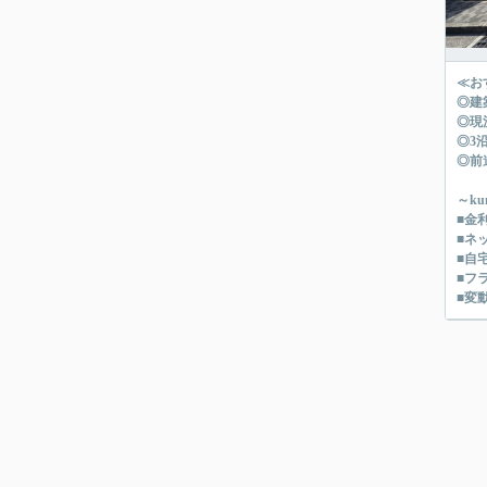
≪お
◎建
◎現
◎3
◎前
～k
■金
■ネ
■自
■フ
■変