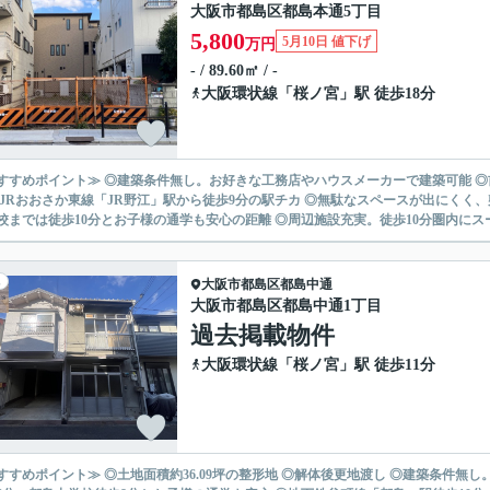
大阪市都島区都島本通5丁目
5,800
5月10日 値下げ
万円
- / 89.60㎡ / -
大阪環状線
「
桜ノ宮
」駅 徒歩18分
すすめポイント≫ ◎建築条件無し。お好きな工務店やハウスメーカーで建築可能 
◎JRおおさか東線「JR野江」駅から徒歩9分の駅チカ ◎無駄なスペースが出にくく
校までは徒歩10分とお子様の通学も安心の距離 ◎周辺施設充実。徒歩10分圏内にスーパ
大阪市都島区
都島中通
大阪市都島区都島中通1丁目
過去掲載物件
大阪環状線
「
桜ノ宮
」駅 徒歩11分
すすめポイント≫ ◎土地面積約36.09坪の整形地 ◎解体後更地渡し ◎建築条件無