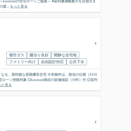
提...
もっと見る
都市ガス
陽当り良好
閑静な住宅地
ファミリー向け
自由設計対応
公共下水
みたくなる、高性能な長期優良住宅 ※本物件は、相当の仕様（ZEH
ローン控除対象 ◎kuniumi独自の設備保証（10年）付 ◎並列
っと見る