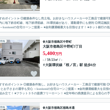
すめポイント≫ ◎建築条件なし売土地。お好きなハウスメーカーや工務店で建築可能
内に地下鉄谷町線、地下鉄堺筋線、JR環状線があり、通勤通学にも便利 ◎周辺施設
園有 ～kuniumiの住宅ローンご提案～ ■金利優遇幅最大を目指せます！ ■ネット銀行の低水
売地
大阪市都島区
中野町
大阪市都島区中野町3丁目
5,400
万円
- / 59.53㎡ / -
大阪環状線
「
桜ノ宮
」駅 徒歩6分
すすめポイント≫ ◎建築条件無し。お好きなハウスメーカー・工務店で建築可能 ◎明
安心 ～kuniumiの住宅ローンご提案～ ■金利優遇幅最大を目指せます！ ■ネット銀行の低水準金利！ ■自宅所有者の優位なロ
組み立て！ ■フラット３５の提携フリーローン！ ■定年時の残債提示による安心の予算
売地
大阪市都島区
都島本通