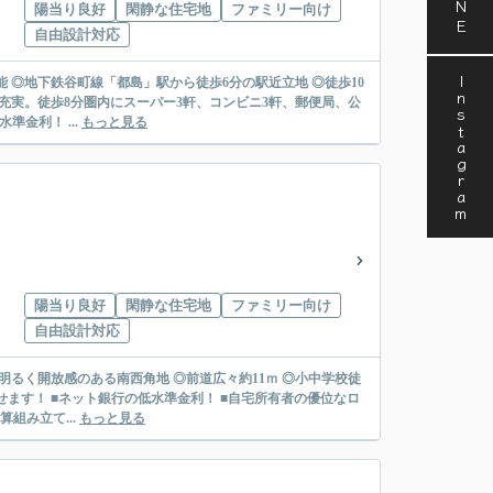
陽当り良好
閑静な住宅地
ファミリー向け
自由設計対応
Instagram
 ◎地下鉄谷町線「都島」駅から徒歩6分の駅近立地 ◎徒歩10
充実。徒歩8分圏内にスーパー3軒、コンビニ3軒、郵便局、公
準金利！ ...
もっと見る
陽当り良好
閑静な住宅地
ファミリー向け
自由設計対応
るく開放感のある南西角地 ◎前道広々約11ｍ ◎小中学校徒
組み立て...
もっと見る